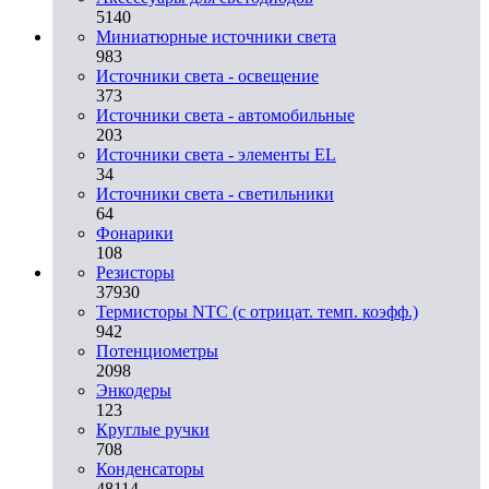
5140
Миниатюрные источники света
983
Источники света - освещение
373
Источники света - автомобильные
203
Источники света - элементы EL
34
Источники света - светильники
64
Фонарики
108
Резисторы
37930
Термисторы NTC (с отрицат. темп. коэфф.)
942
Потенциометры
2098
Энкодеры
123
Круглые ручки
708
Конденсаторы
48114