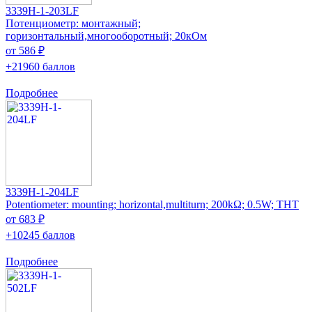
3339H-1-203LF
Потенциометр: монтажный;
горизонтальный,многооборотный; 20кОм
от 586 ₽
+21960 баллов
Подробнее
3339H-1-204LF
Potentiometer: mounting; horizontal,multiturn; 200kΩ; 0.5W; THT
от 683 ₽
+10245 баллов
Подробнее