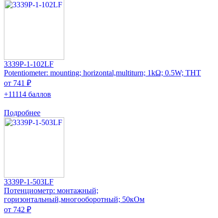
3339P-1-102LF
Potentiometer: mounting; horizontal,multiturn; 1kΩ; 0.5W; THT
от 741 ₽
+11114 баллов
Подробнее
3339P-1-503LF
Потенциометр: монтажный;
горизонтальный,многооборотный; 50кОм
от 742 ₽