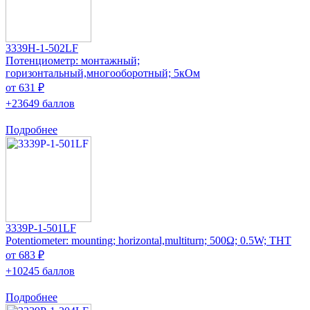
3339H-1-502LF
Потенциометр: монтажный;
горизонтальный,многооборотный; 5кОм
от 631 ₽
+23649 баллов
Подробнее
3339P-1-501LF
Potentiometer: mounting; horizontal,multiturn; 500Ω; 0.5W; THT
от 683 ₽
+10245 баллов
Подробнее