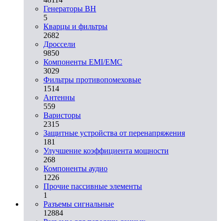
Генераторы ВН
5
Кварцы и фильтры
2682
Дроссели
9850
Компоненты EMI/EMC
3029
Фильтры противопомеховые
1514
Антенны
559
Варисторы
2315
Защитные устройства от перенапряжения
181
Улучшение коэффициента мощности
268
Компоненты аудио
1226
Прочие пассивные элементы
1
Разъeмы сигнальные
12884