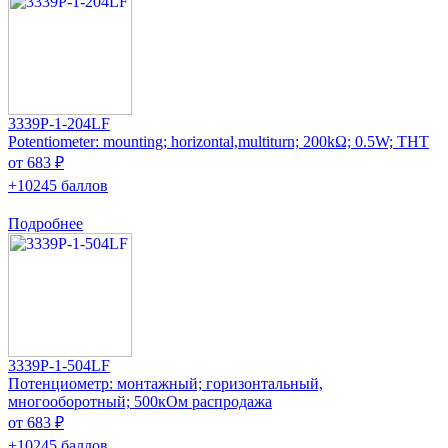
3339P-1-204LF
Potentiometer: mounting; horizontal,multiturn; 200kΩ; 0.5W; THT
от 683 ₽
+10245 баллов
Подробнее
3339P-1-504LF
Потенциометр: монтажный; горизонтальный,
многооборотный; 500кОм распродажа
от 683 ₽
+10245 баллов