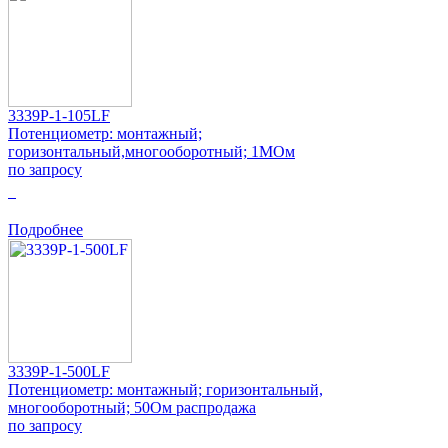
3339P-1-105LF
Потенциометр: монтажный;
горизонтальный,многооборотный; 1МОм
по запросу
0
Подробнее
3339P-1-500LF
Потенциометр: монтажный; горизонтальный,
многооборотный; 50Ом распродажа
по запросу
0