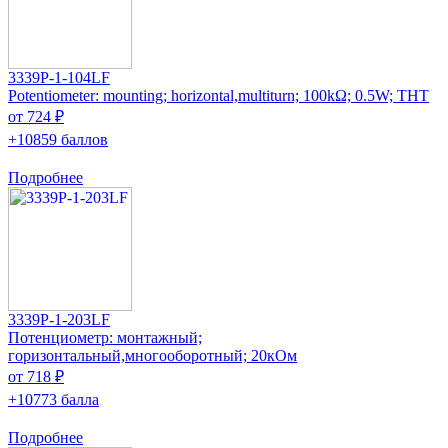
3339P-1-104LF
Potentiometer: mounting; horizontal,multiturn; 100kΩ; 0.5W; THT
от 724 ₽
+10859 баллов
Подробнее
3339P-1-203LF
Потенциометр: монтажный;
горизонтальный,многооборотный; 20кОм
от 718 ₽
+10773 балла
Подробнее