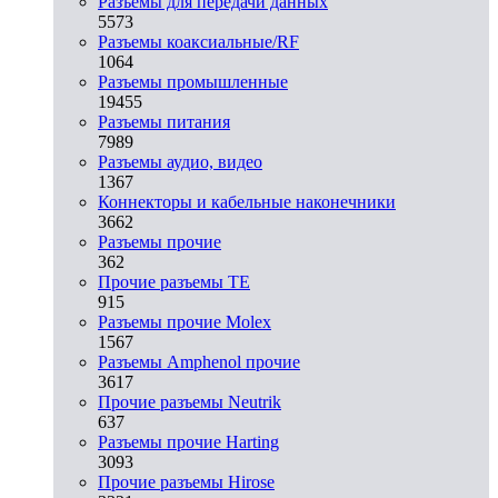
Разъeмы для передачи данных
5573
Разъeмы коаксиальные/RF
1064
Разъeмы промышленные
19455
Разъeмы питания
7989
Разъeмы аудио, видео
1367
Коннекторы и кабельные наконечники
3662
Разъeмы прочие
362
Прочие разъемы TE
915
Разъемы прочие Molex
1567
Разъемы Amphenol прочие
3617
Прочие разъемы Neutrik
637
Разъемы прочие Harting
3093
Прочие разъемы Hirose