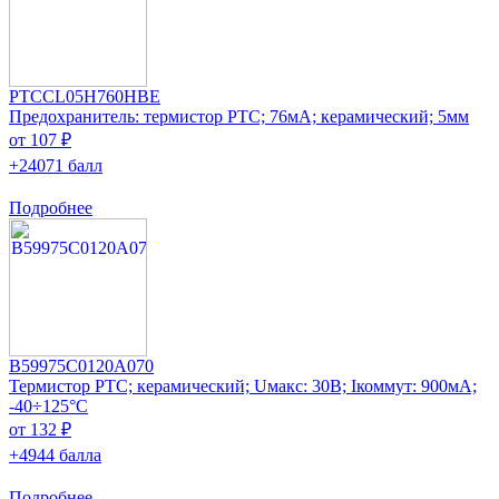
PTCCL05H760HBE
Предохранитель: термистор РТС; 76мА; керамический; 5мм
от 107 ₽
+24071 балл
Подробнее
B59975C0120A070
Термистор PTC; керамический; Uмакс: 30В; Iкоммут: 900мА;
-40÷125°C
от 132 ₽
+4944 балла
Подробнее