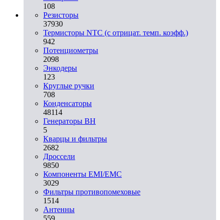
108
Резисторы
37930
Термисторы NTC (с отрицат. темп. коэфф.)
942
Потенциометры
2098
Энкодеры
123
Круглые ручки
708
Конденсаторы
48114
Генераторы ВН
5
Кварцы и фильтры
2682
Дроссели
9850
Компоненты EMI/EMC
3029
Фильтры противопомеховые
1514
Антенны
559