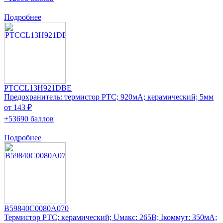
Подробнее
PTCCL13H921DBE
Предохранитель: термистор РТС; 920мА; керамический; 5мм
от 143 ₽
+53690 баллов
Подробнее
B59840C0080A070
Термистор PTC; керамический; Uмакс: 265В; Iкоммут: 350мА;