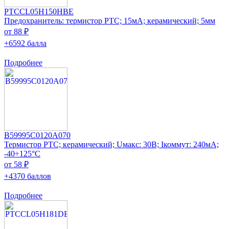
PTCCL05H150HBE
Предохранитель: термистор РТС; 15мА; керамический; 5мм
от 88 ₽
+6592 балла
Подробнее
B59995C0120A070
Термистор PTC; керамический; Uмакс: 30В; Iкоммут: 240мА;
-40÷125°C
от 58 ₽
+4370 баллов
Подробнее