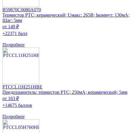
B59870C0080A070
Термистор PTC; керамический; Uмакс: 265В; Iкоммут: 130мА;
Шаг: 5мм
от 149 ₽
+22371 балл
Подробнее
PTCCL11H251HBE
Предохранитель: термистор РТС; 250мА; керамический; 5мм
от 163 ₽
+14675 баллов
Подробнее