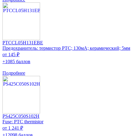
PTCCL05H131EBE
Предохранитель: термистор РТС; 130мА; керамический; 5мм
от 145 ₽
+1085 баллов
Подробнее
PS425C050S102H
Fuse: PTC thermistor
от 1 241 ₽
+12098 баллов