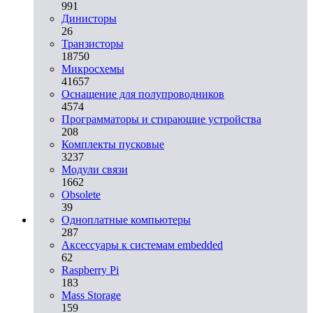
991
Динисторы
26
Транзисторы
18750
Микросхемы
41657
Оснащение для полупроводников
4574
Программаторы и стирающие устройства
208
Комплекты пусковые
3237
Модули связи
1662
Obsolete
39
Одноплатные компьютеры
287
Аксессуары к системам embedded
62
Raspberry Pi
183
Mass Storage
159