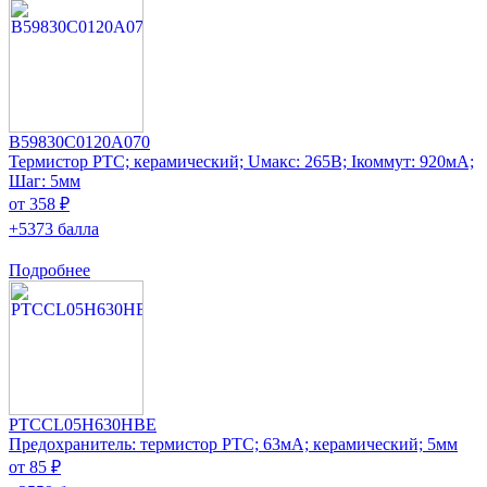
B59830C0120A070
Термистор PTC; керамический; Uмакс: 265В; Iкоммут: 920мА;
Шаг: 5мм
от 358 ₽
+5373 балла
Подробнее
PTCCL05H630HBE
Предохранитель: термистор РТС; 63мА; керамический; 5мм
от 85 ₽