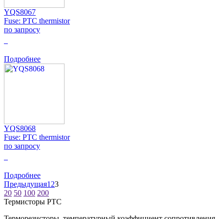
YQS8067
Fuse: PTC thermistor
по запросу
0
Подробнее
YQS8068
Fuse: PTC thermistor
по запросу
0
Подробнее
Предыдущая
1
2
3
20
50
100
200
Термисторы PTC
Терморезисторы, температурный коэффициент сопротивления