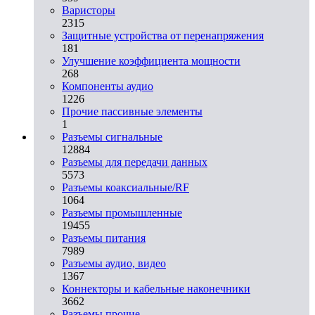
Варисторы
2315
Защитные устройства от перенапряжения
181
Улучшение коэффициента мощности
268
Компоненты аудио
1226
Прочие пассивные элементы
1
Разъeмы сигнальные
12884
Разъeмы для передачи данных
5573
Разъeмы коаксиальные/RF
1064
Разъeмы промышленные
19455
Разъeмы питания
7989
Разъeмы аудио, видео
1367
Коннекторы и кабельные наконечники
3662
Разъeмы прочие