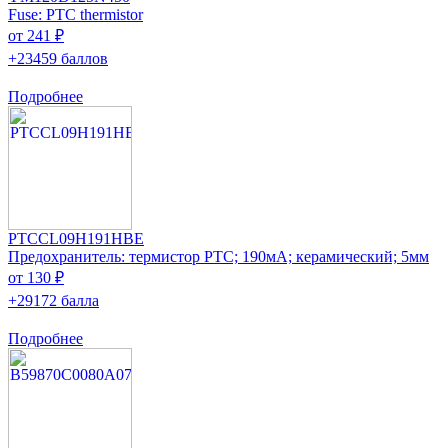
Fuse: PTC thermistor
от 241 ₽
+23459 баллов
Подробнее
PTCCL09H191HBE
Предохранитель: термистор РТС; 190мА; керамический; 5мм
от 130 ₽
+29172 балла
Подробнее