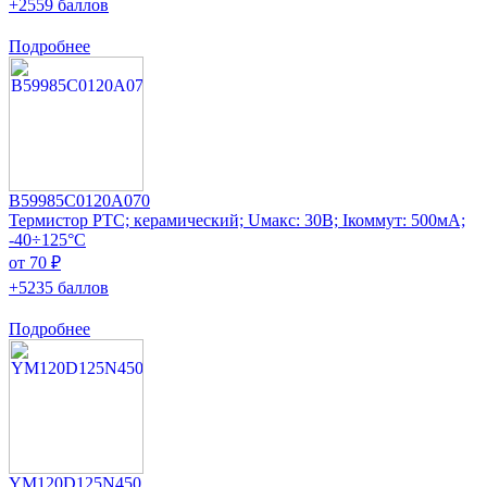
+2559 баллов
Подробнее
B59985C0120A070
Термистор PTC; керамический; Uмакс: 30В; Iкоммут: 500мА;
-40÷125°C
от 70 ₽
+5235 баллов
Подробнее
YM120D125N450