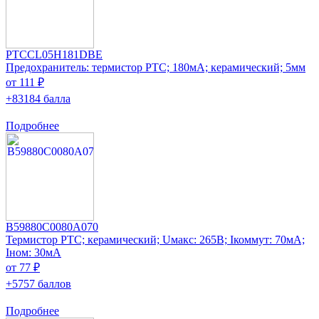
PTCCL05H181DBE
Предохранитель: термистор РТС; 180мА; керамический; 5мм
от 111 ₽
+83184 балла
Подробнее
B59880C0080A070
Термистор PTC; керамический; Uмакс: 265В; Iкоммут: 70мА;
Iном: 30мА
от 77 ₽
+5757 баллов
Подробнее