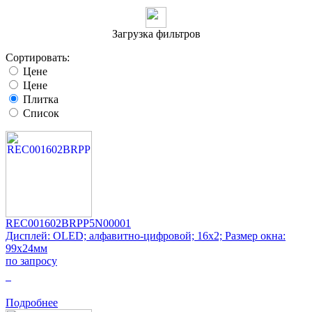
Загрузка фильтров
Сортировать:
Цене
Цене
Плитка
Список
REC001602BRPP5N00001
Дисплей: OLED; алфавитно-цифровой; 16x2; Размер окна:
99x24мм
по запросу
0
Подробнее