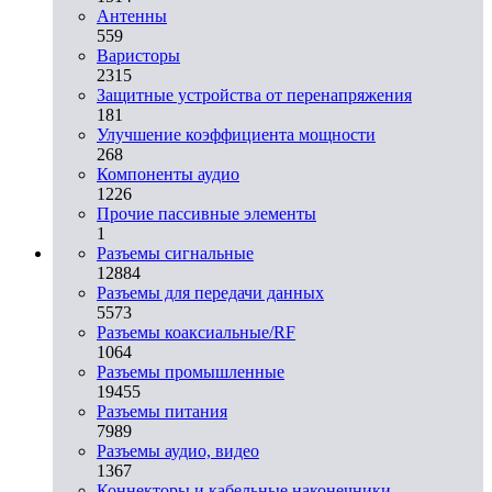
Антенны
559
Варисторы
2315
Защитные устройства от перенапряжения
181
Улучшение коэффициента мощности
268
Компоненты аудио
1226
Прочие пассивные элементы
1
Разъeмы сигнальные
12884
Разъeмы для передачи данных
5573
Разъeмы коаксиальные/RF
1064
Разъeмы промышленные
19455
Разъeмы питания
7989
Разъeмы аудио, видео
1367
Коннекторы и кабельные наконечники