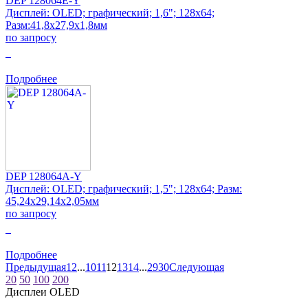
DEP 128064E-Y
Дисплей: OLED; графический; 1,6"; 128x64;
Разм:41,8x27,9x1,8мм
по запросу
0
Подробнее
DEP 128064A-Y
Дисплей: OLED; графический; 1,5"; 128x64; Разм:
45,24x29,14x2,05мм
по запросу
0
Подробнее
Предыдущая
1
2
...
10
11
12
13
14
...
29
30
Следующая
20
50
100
200
Дисплеи OLED