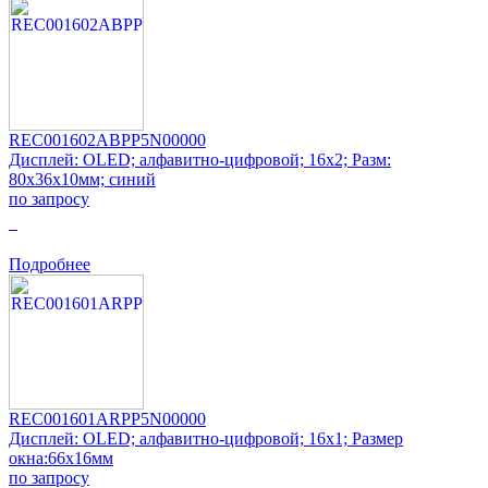
REC001602ABPP5N00000
Дисплей: OLED; алфавитно-цифровой; 16x2; Разм:
80x36x10мм; синий
по запросу
0
Подробнее
REC001601ARPP5N00000
Дисплей: OLED; алфавитно-цифровой; 16x1; Размер
окна:66x16мм
по запросу