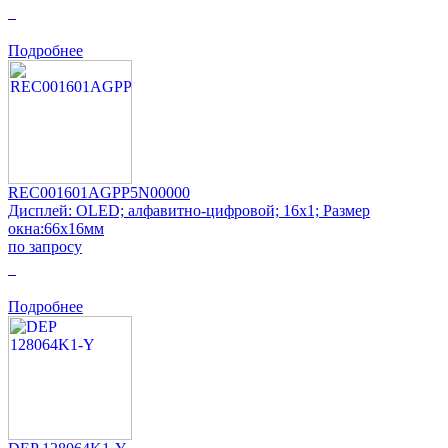
0
Подробнее
REC001601AGPP5N00000
Дисплей: OLED; алфавитно-цифровой; 16x1; Размер
окна:66x16мм
по запросу
0
Подробнее