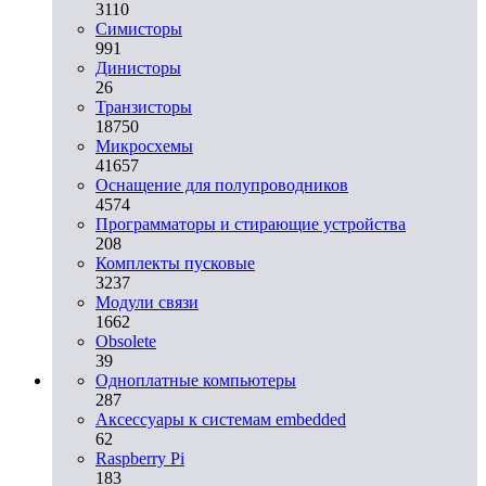
3110
Симисторы
991
Динисторы
26
Транзисторы
18750
Микросхемы
41657
Оснащение для полупроводников
4574
Программаторы и стирающие устройства
208
Комплекты пусковые
3237
Модули связи
1662
Obsolete
39
Одноплатные компьютеры
287
Аксессуары к системам embedded
62
Raspberry Pi
183