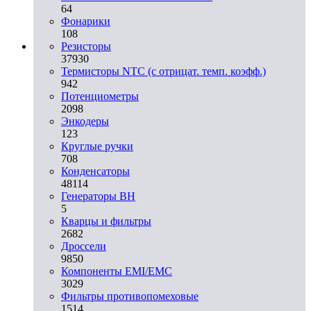
64
Фонарики
108
Резисторы
37930
Термисторы NTC (с отрицат. темп. коэфф.)
942
Потенциометры
2098
Энкодеры
123
Круглые ручки
708
Конденсаторы
48114
Генераторы ВН
5
Кварцы и фильтры
2682
Дроссели
9850
Компоненты EMI/EMC
3029
Фильтры противопомеховые
1514