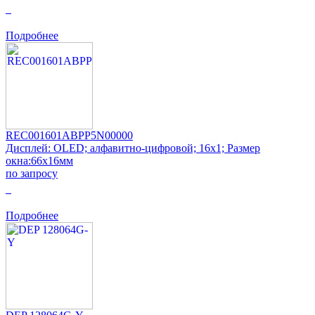
0
Подробнее
REC001601ABPP5N00000
Дисплей: OLED; алфавитно-цифровой; 16x1; Размер
окна:66x16мм
по запросу
0
Подробнее