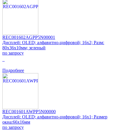
REC001602AGPP5N00001
Дисплей: OLED; алфавитно-цифровой; 16x2; Разм:
80x36x10мм; зеленый
по запросу
0
Подробнее
REC001601AWPP5N00000
Дисплей: OLED; алфавитно-цифровой; 16x1; Размер
окна:66x16мм
по запросу