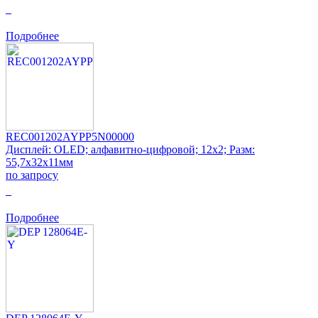
0
Подробнее
REC001202AYPP5N00000
Дисплей: OLED; алфавитно-цифровой; 12x2; Разм:
55,7x32x11мм
по запросу
0
Подробнее