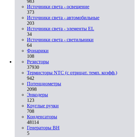
983
Источники света - освещение
373
Источники света - автомобильные
203
Источники света - элементы EL
34
Источники света - светильники
64
Фонарики
108
Резисторы
37930
Термисторы NTC (с отрицат. темп. коэфф.)
942
Потенциометры
2098
Энкодеры
123
Круглые ручки
708
Конденсаторы
48114
Генераторы ВН
5