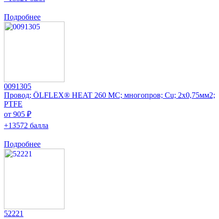
Подробнее
0091305
Провод; ÖLFLEX® HEAT 260 MC; многопров; Cu; 2x0,75мм2;
PTFE
от 905 ₽
+13572 балла
Подробнее
52221