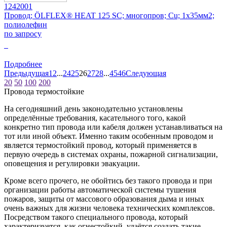
1242001
Провод; ÖLFLEX® HEAT 125 SC; многопров; Cu; 1x35мм2;
полиолефин
по запросу
0
Подробнее
Предыдущая
1
2
...
24
25
26
27
28
...
45
46
Следующая
20
50
100
200
Провода термостойкие
На сегодняшний день законодательно установлены
определённые требования, касательного того, какой
конкретно тип провода или кабеля должен устанавливаться на
тот или иной объект. Именно таким особенным проводом и
является термостойкий провод, который применяется в
первую очередь в системах охраны, пожарной сигнализации,
оповещения и регулировки эвакуации.
Кроме всего прочего, не обойтись без такого провода и при
организации работы автоматической системы тушения
пожаров, защиты от массового образования дыма и иных
очень важных для жизни человека технических комплексов.
Посредством такого специального провода, который
характеризуется, как огнестойкий, удаётся создать такие