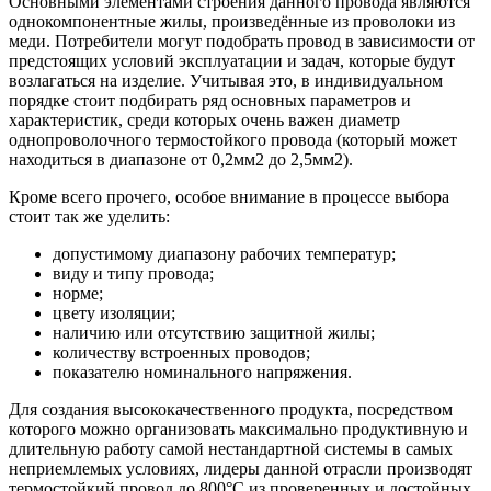
Основными элементами строения данного провода являются
однокомпонентные жилы, произведённые из проволоки из
меди. Потребители могут подобрать провод в зависимости от
предстоящих условий эксплуатации и задач, которые будут
возлагаться на изделие. Учитывая это, в индивидуальном
порядке стоит подбирать ряд основных параметров и
характеристик, среди которых очень важен диаметр
однопроволочного термостойкого провода (который может
находиться в диапазоне от 0,2мм2 до 2,5мм2).
Кроме всего прочего, особое внимание в процессе выбора
стоит так же уделить:
допустимому диапазону рабочих температур;
виду и типу провода;
норме;
цвету изоляции;
наличию или отсутствию защитной жилы;
количеству встроенных проводов;
показателю номинального напряжения.
Для создания высококачественного продукта, посредством
которого можно организовать максимально продуктивную и
длительную работу самой нестандартной системы в самых
неприемлемых условиях, лидеры данной отрасли производят
термостойкий провод до 800°С из проверенных и достойных