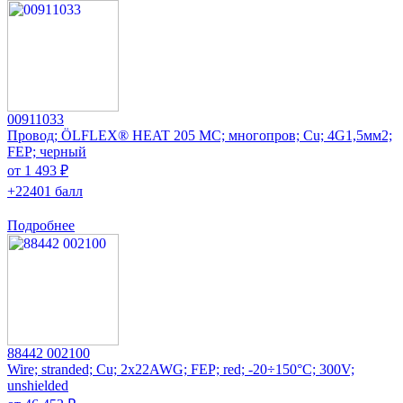
00911033
Провод; ÖLFLEX® HEAT 205 MC; многопров; Cu; 4G1,5мм2;
FEP; черный
от 1 493 ₽
+22401 балл
Подробнее
88442 002100
Wire; stranded; Cu; 2x22AWG; FEP; red; -20÷150°C; 300V;
unshielded