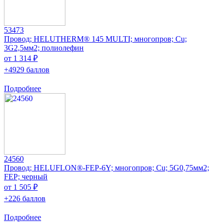
53473
Провод; HELUTHERM® 145 MULTI; многопров; Cu;
3G2,5мм2; полиолефин
от 1 314 ₽
+4929 баллов
Подробнее
24560
Провод; HELUFLON®-FEP-6Y; многопров; Cu; 5G0,75мм2;
FEP; черный
от 1 505 ₽
+226 баллов
Подробнее