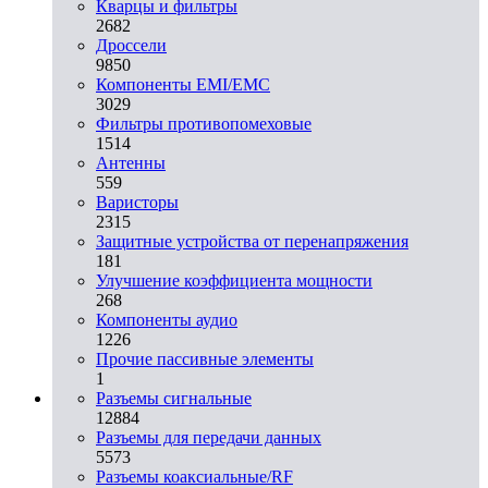
Кварцы и фильтры
2682
Дроссели
9850
Компоненты EMI/EMC
3029
Фильтры противопомеховые
1514
Антенны
559
Варисторы
2315
Защитные устройства от перенапряжения
181
Улучшение коэффициента мощности
268
Компоненты аудио
1226
Прочие пассивные элементы
1
Разъeмы сигнальные
12884
Разъeмы для передачи данных
5573
Разъeмы коаксиальные/RF