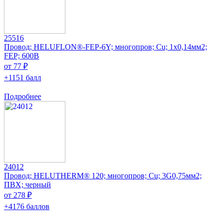
25516
Провод; HELUFLON®-FEP-6Y; многопров; Cu; 1x0,14мм2;
FEP; 600В
от 77 ₽
+1151 балл
Подробнее
24012
Провод; HELUTHERM® 120; многопров; Cu; 3G0,75мм2;
ПВХ; черный
от 278 ₽
+4176 баллов