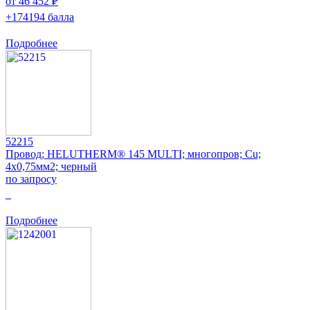
от 46 452 ₽
+174194 балла
Подробнее
52215
Провод; HELUTHERM® 145 MULTI; многопров; Cu;
4x0,75мм2; черный
по запросу
0
Подробнее