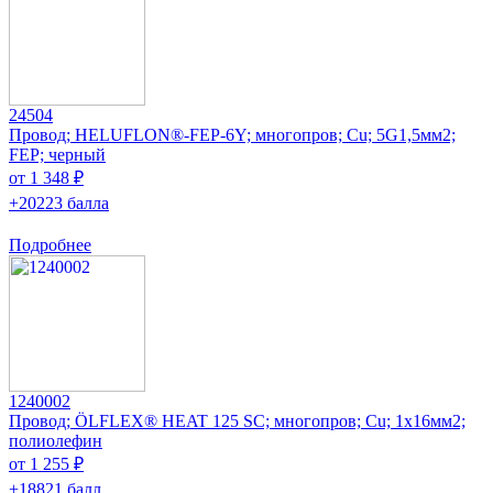
24504
Провод; HELUFLON®-FEP-6Y; многопров; Cu; 5G1,5мм2;
FEP; черный
от 1 348 ₽
+20223 балла
Подробнее
1240002
Провод; ÖLFLEX® HEAT 125 SC; многопров; Cu; 1x16мм2;
полиолефин
от 1 255 ₽
+18821 балл