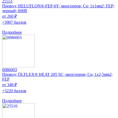
25551
Провод; HELUFLON®-FEP-6Y; многопров; Cu; 1x1мм2; FEP;
черный; 600В
от 260 ₽
+3907 баллов
Подробнее
0086003
Провод; ÖLFLEX® HEAT 205 SC; многопров; Cu; 1x2,5мм2;
FEP
от 348 ₽
+5220 баллов
Подробнее