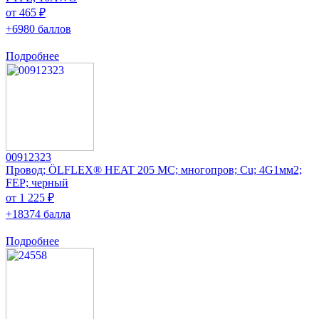
от 465 ₽
+6980 баллов
Подробнее
00912323
Провод; ÖLFLEX® HEAT 205 MC; многопров; Cu; 4G1мм2;
FEP; черный
от 1 225 ₽
+18374 балла
Подробнее