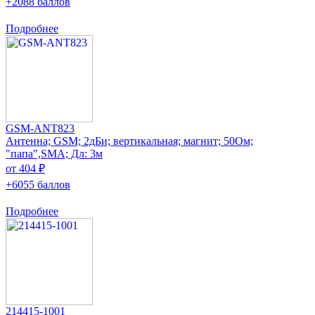
+2088 баллов
Подробнее
GSM-ANT823
Антенна; GSM; 2дБи; вертикальная; магнит; 50Ом;
"папа",SMA; Дл: 3м
от 404 ₽
+6055 баллов
Подробнее
214415-1001