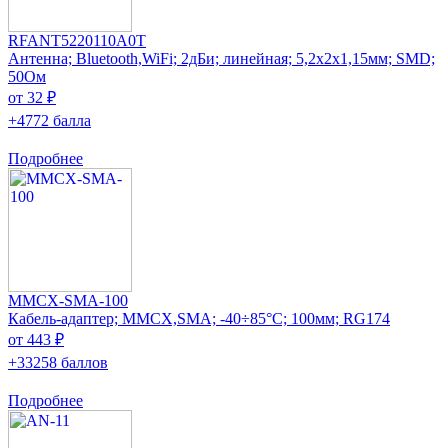
RFANT5220110A0T
Антенна; Bluetooth,WiFi; 2дБи; линейная; 5,2x2x1,15мм; SMD;
50Ом
от 32 ₽
+4772 балла
Подробнее
MMCX-SMA-100
Кабель-адаптер; MMCX,SMA; -40÷85°C; 100мм; RG174
от 443 ₽
+33258 баллов
Подробнее