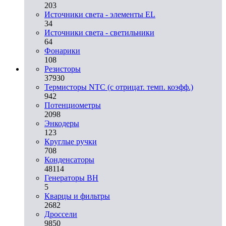
203
Источники света - элементы EL
34
Источники света - светильники
64
Фонарики
108
Резисторы
37930
Термисторы NTC (с отрицат. темп. коэфф.)
942
Потенциометры
2098
Энкодеры
123
Круглые ручки
708
Конденсаторы
48114
Генераторы ВН
5
Кварцы и фильтры
2682
Дроссели
9850