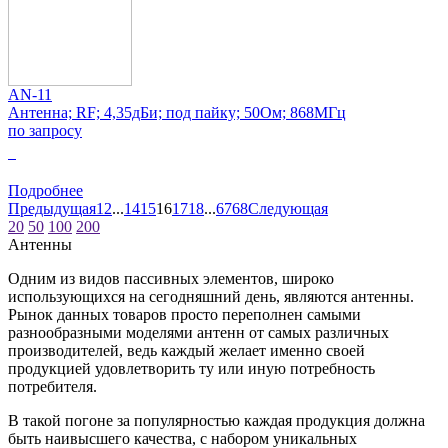
AN-11
Антенна; RF; 4,35дБи; под пайку; 50Ом; 868МГц
по запросу
0
Подробнее
Предыдущая
1
2
...
14
15
16
17
18
...
67
68
Следующая
20
50
100
200
Антенны
Одним из видов пассивных элементов, широко
использующихся на сегодняшний день, являются антенны.
Рынок данных товаров просто переполнен самыми
разнообразными моделями антенн от самых различных
производителей, ведь каждый желает именно своей
продукцией удовлетворить ту или иную потребность
потребителя.
В такой погоне за популярностью каждая продукция должна
быть наивысшего качества, с набором уникальных