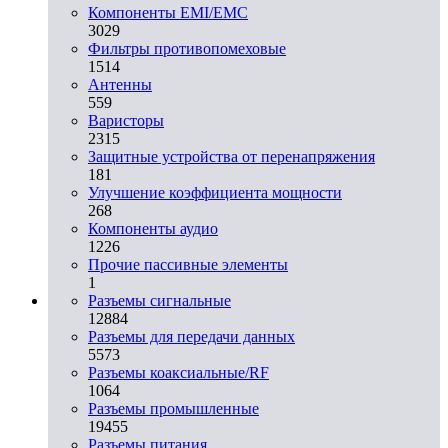
Компоненты EMI/EMC
3029
Фильтры противопомеховые
1514
Антенны
559
Варисторы
2315
Защитные устройства от перенапряжения
181
Улучшение коэффициента мощности
268
Компоненты аудио
1226
Прочие пассивные элементы
1
Разъeмы сигнальные
12884
Разъeмы для передачи данных
5573
Разъeмы коаксиальные/RF
1064
Разъeмы промышленные
19455
Разъeмы питания