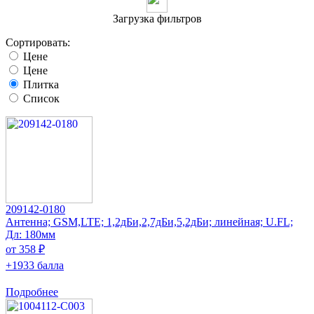
Загрузка фильтров
Сортировать:
Цене
Цене
Плитка
Список
209142-0180
Антенна; GSM,LTE; 1,2дБи,2,7дБи,5,2дБи; линейная; U.FL;
Дл: 180мм
от 358 ₽
+1933 балла
Подробнее