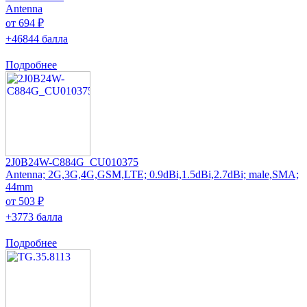
Antenna
от 694 ₽
+46844 балла
Подробнее
2J0B24W-C884G_CU010375
Antenna; 2G,3G,4G,GSM,LTE; 0.9dBi,1.5dBi,2.7dBi; male,SMA;
44mm
от 503 ₽
+3773 балла
Подробнее