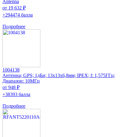
Antenna
от 19 632 ₽
+294474 балла
Подробнее
1004138
Антенна; GPS; 1дБи; 13x13x6,8мм; IPEX; f: 1,575ГГц;
Диапазон: 10МГц
от 948 ₽
+38393 балла
Подробнее