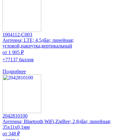
1004112-C003
Антенна; LTE; 4,5дБи; линейная;
угловой,накрутка,вертикальный
от 1 905 ₽
+77137 баллов
Подробнее
2042810100
Антенна; Bluetooth,WiFi,ZigBee; 2,8дБи; линейная;
35x11x0,1мм
от 348 ₽