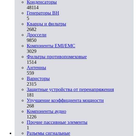
Конденсаторы
48114
Генераторы ВН
5
Кварцы и фильтры
2682
Дроссели
9850
Компоненты EMI/EMC
3029
Фильтры противопомеховые
1514
Антенны
559
Варисторы
2315
Защитные устройства от перенапряжения
181
Улучшение коэффициента мощности
268
Компоненты аудио
1226
Прочие пассивные элементы
1
Разъeмы сигнальные