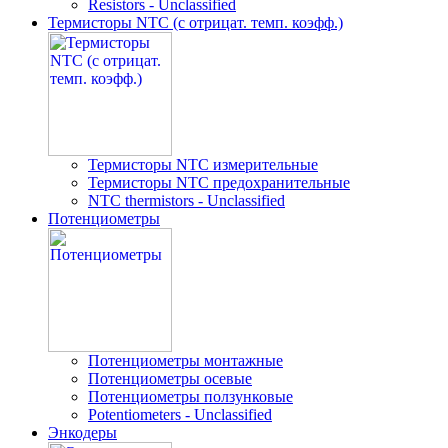
Resistors - Unclassified
Термисторы NTC (с отрицат. темп. коэфф.)
Термисторы NTC измерительные
Термисторы NTC предохранительные
NTC thermistors - Unclassified
Потенциометры
Потенциометры монтажные
Потенциометры осевые
Потенциометры ползунковые
Potentiometers - Unclassified
Энкодеры