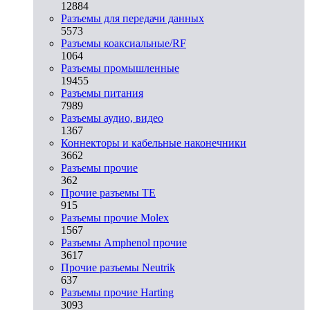
12884
Разъeмы для передачи данных
5573
Разъeмы коаксиальные/RF
1064
Разъeмы промышленные
19455
Разъeмы питания
7989
Разъeмы аудио, видео
1367
Коннекторы и кабельные наконечники
3662
Разъeмы прочие
362
Прочие разъемы TE
915
Разъемы прочие Molex
1567
Разъемы Amphenol прочие
3617
Прочие разъемы Neutrik
637
Разъемы прочие Harting
3093