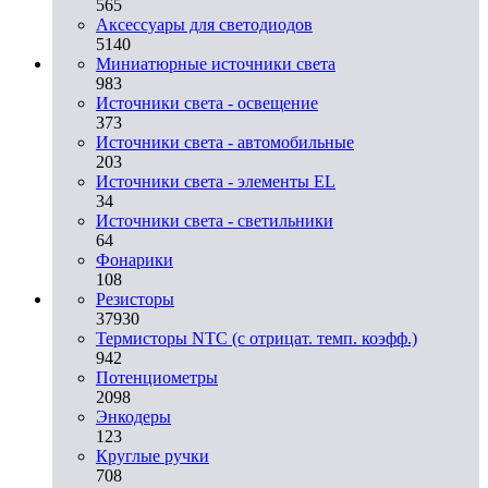
565
Аксессуары для светодиодов
5140
Миниатюрные источники света
983
Источники света - освещение
373
Источники света - автомобильные
203
Источники света - элементы EL
34
Источники света - светильники
64
Фонарики
108
Резисторы
37930
Термисторы NTC (с отрицат. темп. коэфф.)
942
Потенциометры
2098
Энкодеры
123
Круглые ручки
708