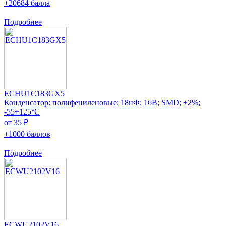
+20684 балла
Подробнее
ECHU1C183GX5
Конденсатор: полифениленовые; 18нФ; 16В; SMD; ±2%;
-55÷125°C
от 35 ₽
+1000 баллов
Подробнее
ECWU2102V16