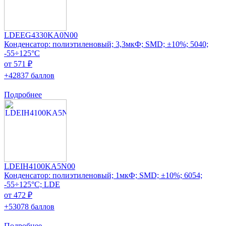
LDEEG4330KA0N00
Конденсатор: полиэтиленовый; 3,3мкФ; SMD; ±10%; 5040;
-55÷125°C
от 571 ₽
+42837 баллов
Подробнее
LDEIH4100KA5N00
Конденсатор: полиэтиленовый; 1мкФ; SMD; ±10%; 6054;
-55÷125°C; LDE
от 472 ₽
+53078 баллов
Подробнее