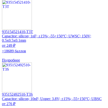
935154521410-T3T
Capacitor: silicon; 1nF; ±15%; -55÷150°C; UWSC; 150V;
0.5x0.5x0.1mm
от 249 ₽
+18689 баллов
Подробнее
935152492510-T3S
Capacitor: silicon; 10nF; Uoper: 3.8V; ±15%; -55÷150°C; UBSC
от 276 ₽