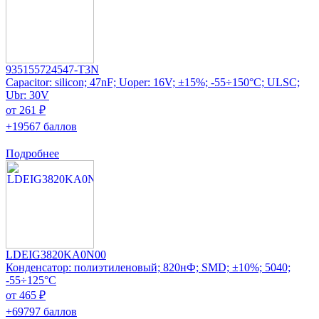
935155724547-T3N
Capacitor: silicon; 47nF; Uoper: 16V; ±15%; -55÷150°C; ULSC;
Ubr: 30V
от 261 ₽
+19567 баллов
Подробнее
LDEIG3820KA0N00
Конденсатор: полиэтиленовый; 820нФ; SMD; ±10%; 5040;
-55÷125°C
от 465 ₽
+69797 баллов