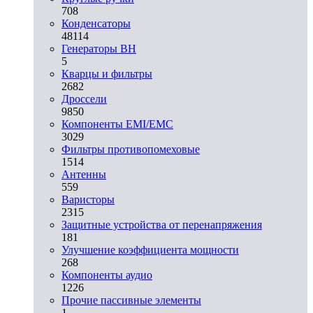
708
Конденсаторы
48114
Генераторы ВН
5
Кварцы и фильтры
2682
Дроссели
9850
Компоненты EMI/EMC
3029
Фильтры противопомеховые
1514
Антенны
559
Варисторы
2315
Защитные устройства от перенапряжения
181
Улучшение коэффициента мощности
268
Компоненты аудио
1226
Прочие пассивные элементы
1