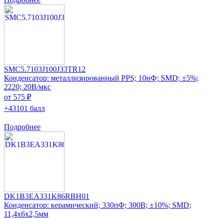
SMC5.7103J100J33TR12
Конденсатор: металлизированный PPS; 10нФ; SMD; ±5%;
2220; 20В/мкс
от 575 ₽
+43101 балл
Подробнее
DK1B3EA331K86RBH01
Конденсатор: керамический; 330пФ; 300В; ±10%; SMD;
11,4x6x2,5мм