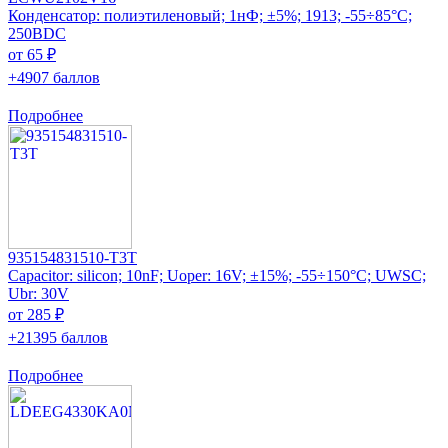
Конденсатор: полиэтиленовый; 1нФ; ±5%; 1913; -55÷85°C;
250ВDC
от 65 ₽
+4907 баллов
Подробнее
935154831510-T3T
Capacitor: silicon; 10nF; Uoper: 16V; ±15%; -55÷150°C; UWSC;
Ubr: 30V
от 285 ₽
+21395 баллов
Подробнее