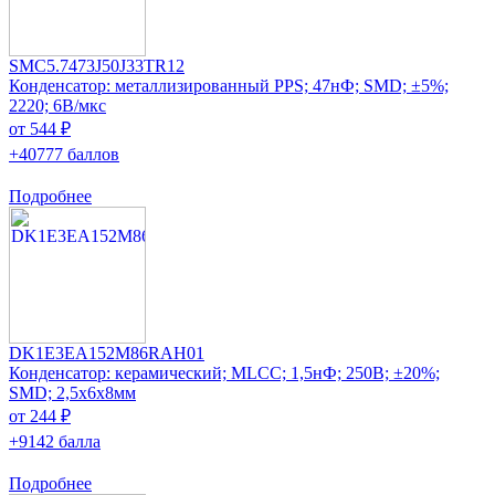
SMC5.7473J50J33TR12
Конденсатор: металлизированный PPS; 47нФ; SMD; ±5%;
2220; 6В/мкс
от 544 ₽
+40777 баллов
Подробнее
DK1E3EA152M86RAH01
Конденсатор: керамический; MLCC; 1,5нФ; 250В; ±20%;
SMD; 2,5x6x8мм
от 244 ₽
+9142 балла
Подробнее