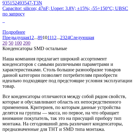
935152493547-T3N
Capacitor: silicon; 47nF; Uoper: 3.8V; ±15%; -55÷150°C; UBSC
по запросу
0
Подробнее
Предыдущая
1
2
...
8
9
10
11
12
...
23
24
Следующая
20
50
100
200
Конденсаторы SMD остальные
Наша компания предлагает широкий ассортимент
конденсаторов с самыми различными параметрами и
характеристиками. Столь большое разнообразие товаров
данной категории позволяет потребителям приобрести
идеально подходящее под предстоящие условия эксплуатации
товар.
Все конденсаторы отличаются между собой рядом свойств,
которые и обуславливают область их непосредственного
применения. Критериев, по которым данные устройства
делятся на группы — масса, но первое, на что обращает
внимание покупатель, так это на присущий прибору тип
монтажа. На сегодняшний день различают конденсаторы,
предназначенные для ТНТ и SMD типа монтажа.