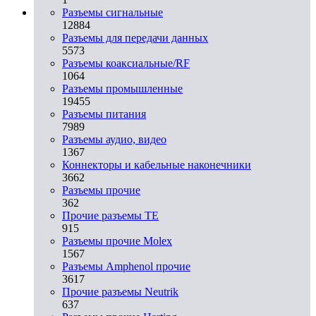
Разъeмы сигнальные
12884
Разъeмы для передачи данных
5573
Разъeмы коаксиальные/RF
1064
Разъeмы промышленные
19455
Разъeмы питания
7989
Разъeмы аудио, видео
1367
Коннекторы и кабельные наконечники
3662
Разъeмы прочие
362
Прочие разъемы TE
915
Разъемы прочие Molex
1567
Разъемы Amphenol прочие
3617
Прочие разъемы Neutrik
637