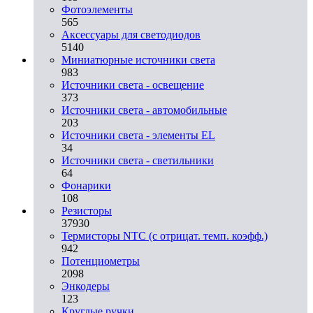
Фотоэлементы
565
Аксессуары для светодиодов
5140
Миниатюрные источники света
983
Источники света - освещение
373
Источники света - автомобильные
203
Источники света - элементы EL
34
Источники света - светильники
64
Фонарики
108
Резисторы
37930
Термисторы NTC (с отрицат. темп. коэфф.)
942
Потенциометры
2098
Энкодеры
123
Круглые ручки