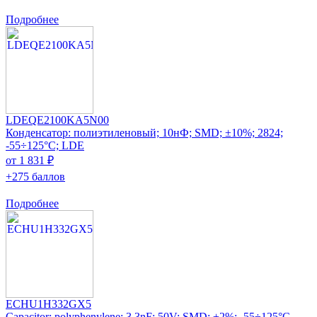
Подробнее
LDEQE2100KA5N00
Конденсатор: полиэтиленовый; 10нФ; SMD; ±10%; 2824;
-55÷125°C; LDE
от 1 831 ₽
+275 баллов
Подробнее
ECHU1H332GX5
Capacitor: polyphenylene; 3.3nF; 50V; SMD; ±2%; -55÷125°C