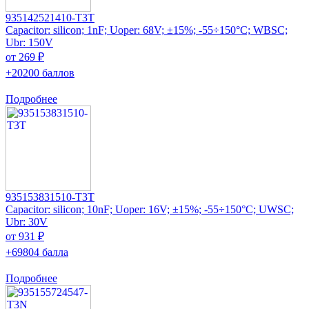
935142521410-T3T
Capacitor: silicon; 1nF; Uoper: 68V; ±15%; -55÷150°C; WBSC;
Ubr: 150V
от 269 ₽
+20200 баллов
Подробнее
935153831510-T3T
Capacitor: silicon; 10nF; Uoper: 16V; ±15%; -55÷150°C; UWSC;
Ubr: 30V
от 931 ₽
+69804 балла
Подробнее