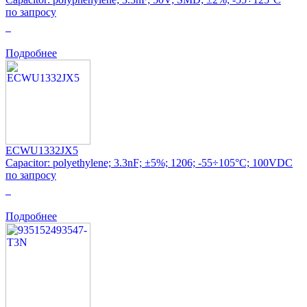
по запросу
0
Подробнее
ECWU1332JX5
Capacitor: polyethylene; 3.3nF; ±5%; 1206; -55÷105°C; 100VDC
по запросу
0
Подробнее