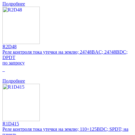
Подробнее
R2D48
Реле контроля тока утечки на землю; 24?48ВAC; 24?48ВDC;
DPDT
по запросу
0
Подробнее
R1D415
Реле контроля тока утечки на землю; 110÷125ВDC; SPDT; на
панель