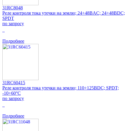
31RC8048
Реле контроля тока утечки на землю; 24÷48ВAC; 24÷48ВDC;
SPDT
по запросу
0
Подробнее
31RC60415
Реле контроля тока утечки на землю; 110÷125ВDC; SPDT;
-10÷60°C
по запросу
0
Подробнее