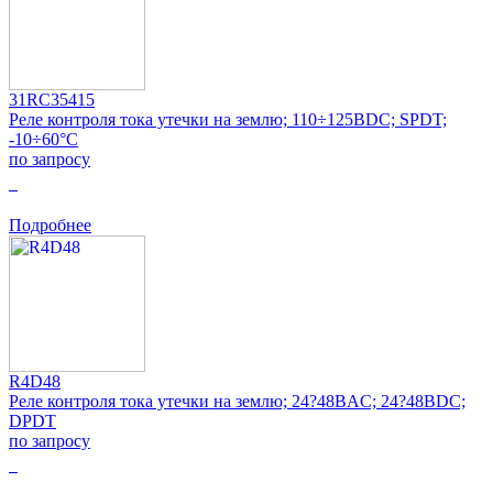
31RC35415
Реле контроля тока утечки на землю; 110÷125ВDC; SPDT;
-10÷60°C
по запросу
0
Подробнее
R4D48
Реле контроля тока утечки на землю; 24?48ВAC; 24?48ВDC;
DPDT
по запросу
0