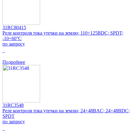
31RC80415
Реле контроля тока утечки на землю; 110÷125ВDC; SPDT;
-10÷60°C
по запросу
0
Подробнее
31RC3548
Реле контроля тока утечки на землю; 24÷48ВAC; 24÷48ВDC;
SPDT
по запросу
0