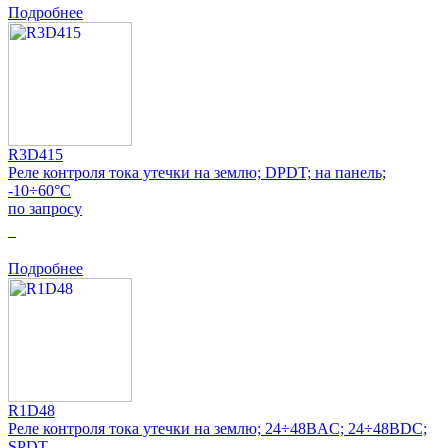
Подробнее
R3D415
Реле контроля тока утечки на землю; DPDT; на панель;
-10÷60°C
по запросу
0
Подробнее
R1D48
Реле контроля тока утечки на землю; 24÷48ВAC; 24÷48ВDC;
SPDT