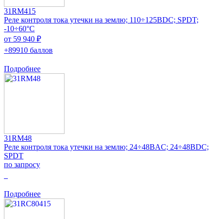
31RM415
Реле контроля тока утечки на землю; 110÷125ВDC; SPDT;
-10÷60°C
от 59 940 ₽
+89910 баллов
Подробнее
31RM48
Реле контроля тока утечки на землю; 24÷48ВAC; 24÷48ВDC;
SPDT
по запросу
0
Подробнее