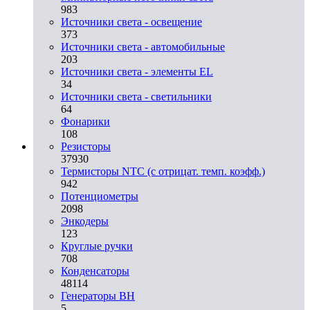
983
Источники света - освещение
373
Источники света - автомобильные
203
Источники света - элементы EL
34
Источники света - светильники
64
Фонарики
108
Резисторы
37930
Термисторы NTC (с отрицат. темп. коэфф.)
942
Потенциометры
2098
Энкодеры
123
Круглые ручки
708
Конденсаторы
48114
Генераторы ВН
5