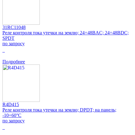
31RC11048
Реле контроля тока утечки на землю; 24÷48ВAC; 24÷48ВDC;
SPDT
по запросу
0
Подробнее
R4D415
Реле контроля тока утечки на землю; DPDT; на панель;
-10÷60°C
по запросу
0