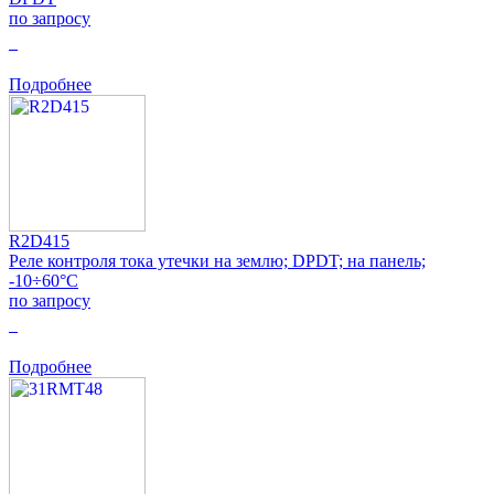
по запросу
0
Подробнее
R2D415
Реле контроля тока утечки на землю; DPDT; на панель;
-10÷60°C
по запросу
0
Подробнее