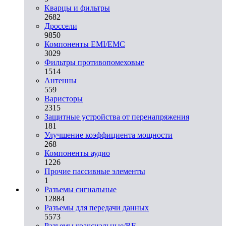
Кварцы и фильтры
2682
Дроссели
9850
Компоненты EMI/EMC
3029
Фильтры противопомеховые
1514
Антенны
559
Варисторы
2315
Защитные устройства от перенапряжения
181
Улучшение коэффициента мощности
268
Компоненты аудио
1226
Прочие пассивные элементы
1
Разъeмы сигнальные
12884
Разъeмы для передачи данных
5573
Разъeмы коаксиальные/RF