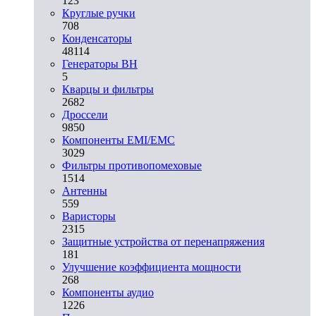
123
Круглые ручки
708
Конденсаторы
48114
Генераторы ВН
5
Кварцы и фильтры
2682
Дроссели
9850
Компоненты EMI/EMC
3029
Фильтры противопомеховые
1514
Антенны
559
Варисторы
2315
Защитные устройства от перенапряжения
181
Улучшение коэффициента мощности
268
Компоненты аудио
1226