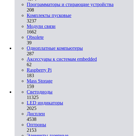
Программаторы и стирающие устройства
208
Комплекты пусковые
3237
Модули связи
1662
Obsolete
39
Одноплатные компьютеры
287
Аксессуары к системам embedded
62
Raspberry Pi
183
Mass Storage
159
Светодиоды
11325
LED индикаторы
2025
Дисплеи
4538
Оптроны
2153
Элементы лазерные