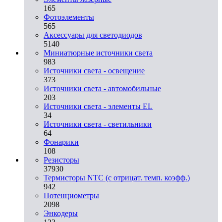
165
Фотоэлементы
565
Аксессуары для светодиодов
5140
Миниатюрные источники света
983
Источники света - освещение
373
Источники света - автомобильные
203
Источники света - элементы EL
34
Источники света - светильники
64
Фонарики
108
Резисторы
37930
Термисторы NTC (с отрицат. темп. коэфф.)
942
Потенциометры
2098
Энкодеры