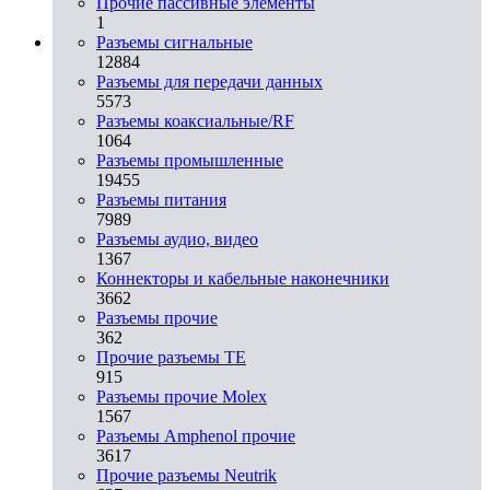
Прочие пассивные элементы
1
Разъeмы сигнальные
12884
Разъeмы для передачи данных
5573
Разъeмы коаксиальные/RF
1064
Разъeмы промышленные
19455
Разъeмы питания
7989
Разъeмы аудио, видео
1367
Коннекторы и кабельные наконечники
3662
Разъeмы прочие
362
Прочие разъемы TE
915
Разъемы прочие Molex
1567
Разъемы Amphenol прочие
3617
Прочие разъемы Neutrik