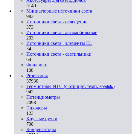
Аксессуары для светодиодов
5140
Миниатюрные источники света
983
Источники света - освещение
373
Источники света - автомобильные
203
Источники света - элементы EL
34
Источники света - светильники
64
Фонарики
108
Резисторы
37930
Термисторы NTC (с отрицат. темп. коэфф.)
942
Потенциометры
2098
Энкодеры
123
Круглые ручки
708
Конденсаторы