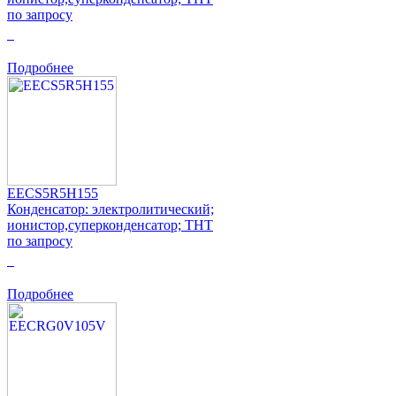
по запросу
0
Подробнее
EECS5R5H155
Конденсатор: электролитический;
ионистор,суперконденсатор; THT
по запросу
0
Подробнее