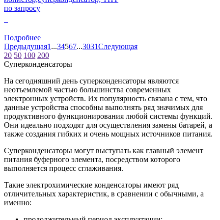
по запросу
0
Подробнее
Предыдущая
1
...
3
4
5
6
7
...
30
31
Следующая
20
50
100
200
Суперконденсаторы
На сегодняшний день суперконденсаторы являются
неотъемлемой частью большинства современных
электронных устройств. Их популярность связана с тем, что
данные устройства способны выполнять ряд значимых для
продуктивного функционирования любой системы функций.
Они идеально подходят для осуществления замены батарей, а
также создания гибких и очень мощных источников питания.
Суперконденсаторы могут выступать как главный элемент
питания буферного элемента, посредством которого
выполняется процесс сглаживания.
Такие электрохимические конденсаторы имеют ряд
отличительных характеристик, в сравнении с обычными, а
именно:
продолжительный период эксплуатации;