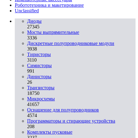
Робототехника и макетирование
Unclassified
Диоды
27345
Мосты выпрямительные
3336
Дискретные полупроводниковые модули
3938
Тиристоры
3110
Симисторы
991
Динисторы
26
Транзисторы
18750
Микросхемы
41657
Оснащение для полупроводников
4574
Программаторы и стирающие устройства
208
Комплекты пусковые
3237