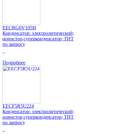
EECRG0V105H
Конденсатор: электролитический;
ионистор,суперконденсатор; THT
по запросу
0
Подробнее
EECF5R5U224
Конденсатор: электролитический;
ионистор,суперконденсатор; THT
по запросу
0