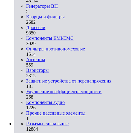
48114
Генераторы ВН
5
Кварцы и фильтры
2682
Дроссели
9850
Компоненты EMI/EMC
3029
Фильтры противопомеховые
1514
Антенны
559
Варисторы
2315
Защитные устройства от перенапряжения
181
Улучшение коэффициента мощности
268
Компоненты аудио
1226
Прочие пассивные элементы
1
Разъeмы сигнальные
12884