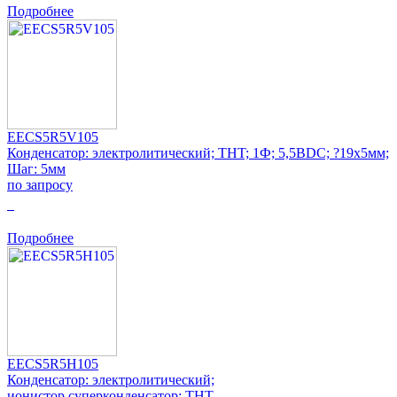
Подробнее
EECS5R5V105
Конденсатор: электролитический; THT; 1Ф; 5,5ВDC; ?19x5мм;
Шаг: 5мм
по запросу
0
Подробнее
EECS5R5H105
Конденсатор: электролитический;
ионистор,суперконденсатор; THT