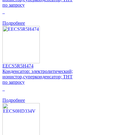
по запросу
0
Подробнее
EECS5R5H474
Конденсатор: электролитический;
ионистор,суперконденсатор; THT
по запросу
0
Подробнее