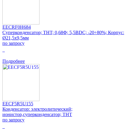
EECRF0H684
Суперконденсатор; THT; 0,68Ф; 5,5ВDC; -20÷80%; Корпус:
Ø21,5x9,5мм
по запросу
0
Подробнее
EECF5R5U155
Конденсатор: электролитический;
ионистор,суперконденсатор; THT
по запросу
0