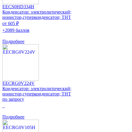
EECS0HD334H
Конденсатор: электролитический;
ионистор,суперконденсатор; THT
от 605 ₽
+2089 баллов
Подробнее
EECRG0V224V
Конденсатор: электролитический;
ионистор,суперконденсатор; THT
по запросу
0
Подробнее