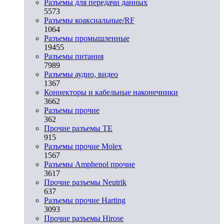
Разъeмы для передачи данных
5573
Разъeмы коаксиальные/RF
1064
Разъeмы промышленные
19455
Разъeмы питания
7989
Разъeмы аудио, видео
1367
Коннекторы и кабельные наконечники
3662
Разъeмы прочие
362
Прочие разъемы TE
915
Разъемы прочие Molex
1567
Разъемы Amphenol прочие
3617
Прочие разъемы Neutrik
637
Разъемы прочие Harting
3093
Прочие разъемы Hirose