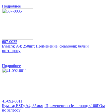
Подробнее
607-0035
Бумага; A4; 250шт; Применение: cleanroom; белый
по запросу
0
Подробнее
41-092-0011
Бумага; ESD; A4; 85мкм; Применение: clean room; <100ГОм
по запросу