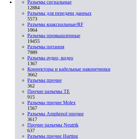
Разъeмы сигнальные
12884
Разъeмы для передачи данных
5573
Разъeмы коаксиальные/RF
1064
Разъeмы промышленные
19455
Разъeмы питания
7989
Разъeмы аудио, видео
1367
Коннекторы и кабельные наконечники
3662
Разъeмы прочие
362
Прочие разъемы TE
915
Разъемы прочие Molex
1567
Разъемы Amphenol прочие
3617
Прочие разъемы Neutrik
637
Разъемы прочие Harting