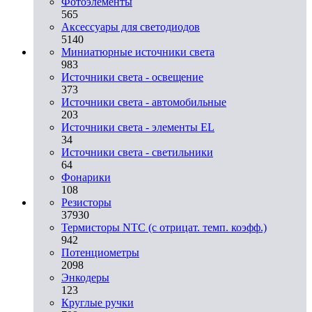
Фотоэлементы
565
Аксессуары для светодиодов
5140
Миниатюрные источники света
983
Источники света - освещение
373
Источники света - автомобильные
203
Источники света - элементы EL
34
Источники света - светильники
64
Фонарики
108
Резисторы
37930
Термисторы NTC (с отрицат. темп. коэфф.)
942
Потенциометры
2098
Энкодеры
123
Круглые ручки