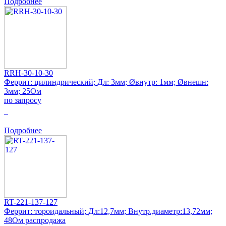
Подробнее
RRH-30-10-30
Феррит: цилиндрический; Дл: 3мм; Øвнутр: 1мм; Øвнешн:
3мм; 25Ом
по запросу
0
Подробнее
RT-221-137-127
Феррит: тороидальный; Дл:12,7мм; Внутр.диаметр:13,72мм;
48Ом распродажа