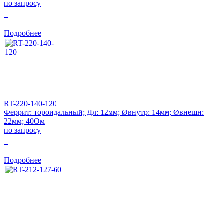
по запросу
0
Подробнее
RT-220-140-120
Феррит: тороидальный; Дл: 12мм; Øвнутр: 14мм; Øвнешн:
22мм; 40Ом
по запросу
0
Подробнее