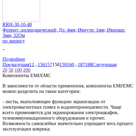
RRH-30-10-40
Феррит: цилиндрический; Дл: 4мм; Øвнутр: 1мм; Øвнешн:
3мм; 32Ом
по запросу
0
Подробнее
Предыдущая
1
2
...
156
157
158
159
160
...
187
188
Следующая
20
50
100
200
Компоненты EMI/EMC
В зависимости от области применения, компоненты EMI/ЕМС
можно разделить на такие категории:
- листы, выполняющие функцию экранизации от
электромагнитных помех и водонепроницаемости. Чаще
всего применяются для экранирования электрошкафов,
телекоммуникационного оборудования и прочее.
Возможность самоклейки значительно упрощают весь процесс
эксплуатации коврика;