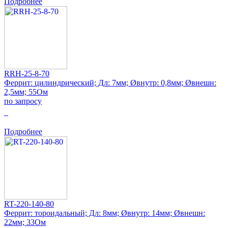
Подробнее
RRH-25-8-70
Феррит: цилиндрический; Дл: 7мм; Øвнутр: 0,8мм; Øвнешн:
2,5мм; 55Ом
по запросу
0
Подробнее
RT-220-140-80
Феррит: тороидальный; Дл: 8мм; Øвнутр: 14мм; Øвнешн:
22мм; 33Ом