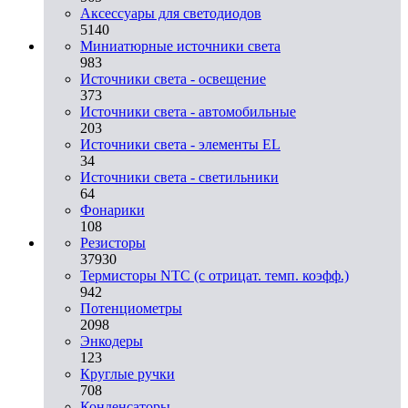
Аксессуары для светодиодов
5140
Миниатюрные источники света
983
Источники света - освещение
373
Источники света - автомобильные
203
Источники света - элементы EL
34
Источники света - светильники
64
Фонарики
108
Резисторы
37930
Термисторы NTC (с отрицат. темп. коэфф.)
942
Потенциометры
2098
Энкодеры
123
Круглые ручки
708
Конденсаторы