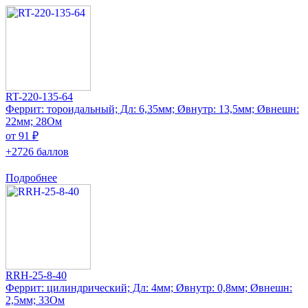
RT-220-135-64
Феррит: тороидальный; Дл: 6,35мм; Øвнутр: 13,5мм; Øвнешн:
22мм; 28Ом
от 91 ₽
+2726 баллов
Подробнее
RRH-25-8-40
Феррит: цилиндрический; Дл: 4мм; Øвнутр: 0,8мм; Øвнешн:
2,5мм; 33Ом