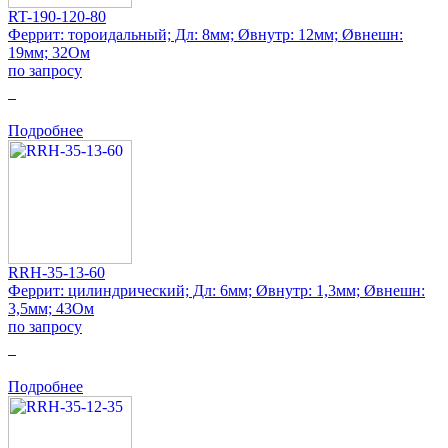
RT-190-120-80
Феррит: тороидальный; Дл: 8мм; Øвнутр: 12мм; Øвнешн:
19мм; 32Ом
по запросу
0
Подробнее
RRH-35-13-60
Феррит: цилиндрический; Дл: 6мм; Øвнутр: 1,3мм; Øвнешн:
3,5мм; 43Ом
по запросу
0
Подробнее