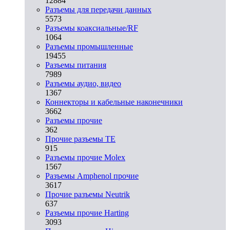
12884
Разъeмы для передачи данных
5573
Разъeмы коаксиальные/RF
1064
Разъeмы промышленные
19455
Разъeмы питания
7989
Разъeмы аудио, видео
1367
Коннекторы и кабельные наконечники
3662
Разъeмы прочие
362
Прочие разъемы TE
915
Разъемы прочие Molex
1567
Разъемы Amphenol прочие
3617
Прочие разъемы Neutrik
637
Разъемы прочие Harting
3093