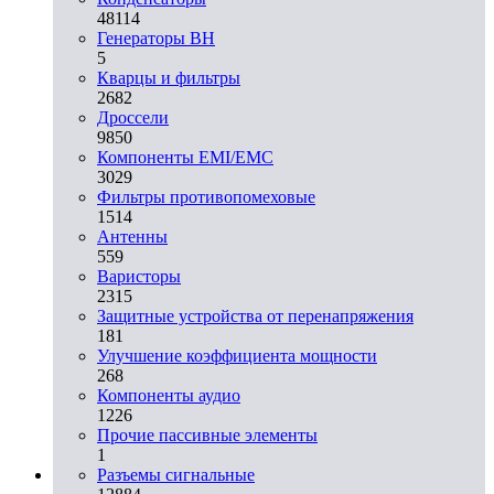
48114
Генераторы ВН
5
Кварцы и фильтры
2682
Дроссели
9850
Компоненты EMI/EMC
3029
Фильтры противопомеховые
1514
Антенны
559
Варисторы
2315
Защитные устройства от перенапряжения
181
Улучшение коэффициента мощности
268
Компоненты аудио
1226
Прочие пассивные элементы
1
Разъeмы сигнальные