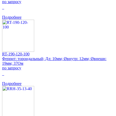
по запросу
0
Подробнее
RT-190-120-100
Феррит: тороидальный; Дл: 10мм; Øвнутр: 12мм; Øвнешн:
19мм; 37Ом
по запросу
0
Подробнее