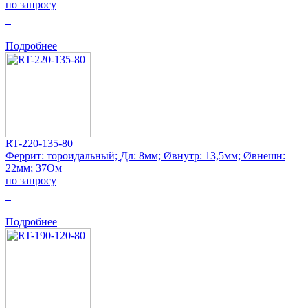
по запросу
0
Подробнее
RT-220-135-80
Феррит: тороидальный; Дл: 8мм; Øвнутр: 13,5мм; Øвнешн:
22мм; 37Ом
по запросу
0
Подробнее