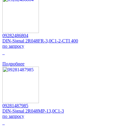
09282486804
DIN-Signal 2R048FR-3,0C1-2-CTI 400
по запросу
0
Подробнее
09281487985
DIN-Signal 2R048MP-13,0C1-3
по запросу
0