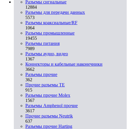
Разъeмы сигнальные
12884
Разъeмы для передачи данных
5573
Разъeмы коаксиальные/RF
1064
Разъeмы промышленные
19455
Разъeмы питания
7989
Разъeмы аудио, видео
1367
Коннекторы и кабельные наконечники
3662
Разъeмы прочие
362
Прочие разъемы TE
915
Разъемы прочие Molex
1567
Разъемы Amphenol прочие
3617
Прочие разъемы Neutrik
637
Разъемы прочие Harting