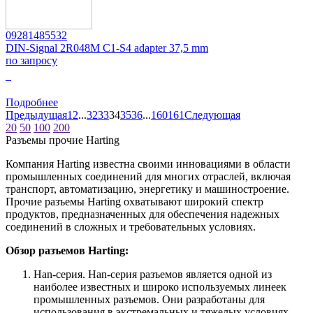
09281485532
DIN-Signal 2R048M C1-S4 adapter 37,5 mm
по запросу
0
Подробнее
Предыдущая
1
2
...
32
33
34
35
36
...
160
161
Следующая
20
50
100
200
Разъемы прочие Harting
Компания Harting известна своими инновациями в области
промышленных соединений для многих отраслей, включая
транспорт, автоматизацию, энергетику и машиностроение.
Прочие разъемы Harting охватывают широкий спектр
продуктов, предназначенных для обеспечения надежных
соединений в сложных и требовательных условиях.
Обзор разъемов Harting:
Han-серия. Han-серия разъемов является одной из
наиболее известных и широко используемых линеек
промышленных разъемов. Они разработаны для
использования в экстремальных и тяжелых условиях,