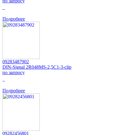
по запросу
0
Подробнее
09283487902
DIN-Signal 2R048MS-2,5C1-3-clip
по запросу
0
Подробнее
09282456801