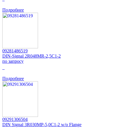
Подробнее
09281486519
DIN-Signal 2R048MR-2,5C1-2
по запросу
0
Подробнее
09291306504
DIN Signal 3R030MP-5,0C1-2 w/o Flange