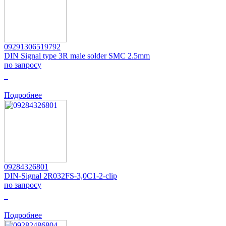
09291306519792
DIN Signal type 3R male solder SMC 2.5mm
по запросу
0
Подробнее
09284326801
DIN-Signal 2R032FS-3,0C1-2-clip
по запросу
0
Подробнее