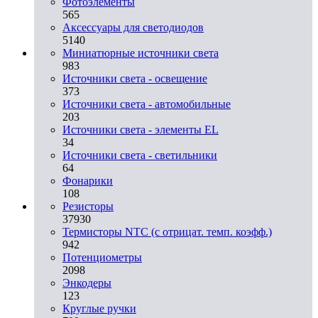
Фотоэлементы
565
Аксессуары для светодиодов
5140
Миниатюрные источники света
983
Источники света - освещение
373
Источники света - автомобильные
203
Источники света - элементы EL
34
Источники света - светильники
64
Фонарики
108
Резисторы
37930
Термисторы NTC (с отрицат. темп. коэфф.)
942
Потенциометры
2098
Энкодеры
123
Круглые ручки