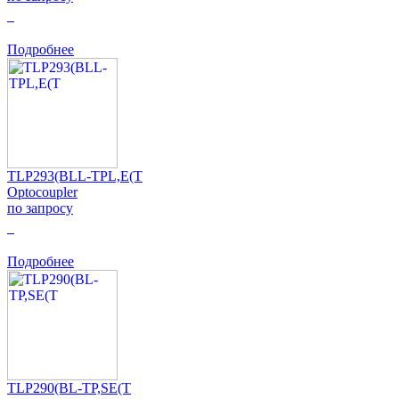
0
Подробнее
TLP293(BLL-TPL,E(T
Optocoupler
по запросу
0
Подробнее
TLP290(BL-TP,SE(T