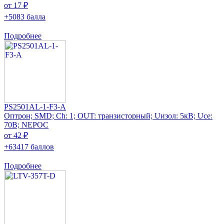
от 17 ₽
+5083 балла
Подробнее
PS2501AL-1-F3-A
Оптрон; SMD; Ch: 1; OUT: транзисторный; Uизол: 5кВ; Uce:
70В; NEPOC
от 42 ₽
+63417 баллов
Подробнее