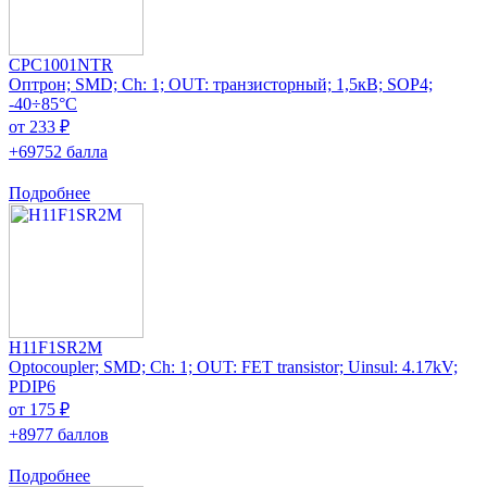
CPC1001NTR
Оптрон; SMD; Ch: 1; OUT: транзисторный; 1,5кВ; SOP4;
-40÷85°C
от 233 ₽
+69752 балла
Подробнее
H11F1SR2M
Optocoupler; SMD; Ch: 1; OUT: FET transistor; Uinsul: 4.17kV;
PDIP6
от 175 ₽
+8977 баллов
Подробнее