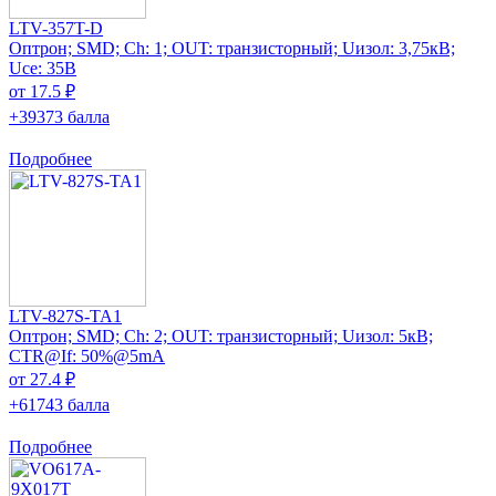
LTV-357T-D
Оптрон; SMD; Ch: 1; OUT: транзисторный; Uизол: 3,75кВ;
Uce: 35В
от 17.5 ₽
+39373 балла
Подробнее
LTV-827S-TA1
Оптрон; SMD; Ch: 2; OUT: транзисторный; Uизол: 5кВ;
CTR@If: 50%@5mA
от 27.4 ₽
+61743 балла
Подробнее