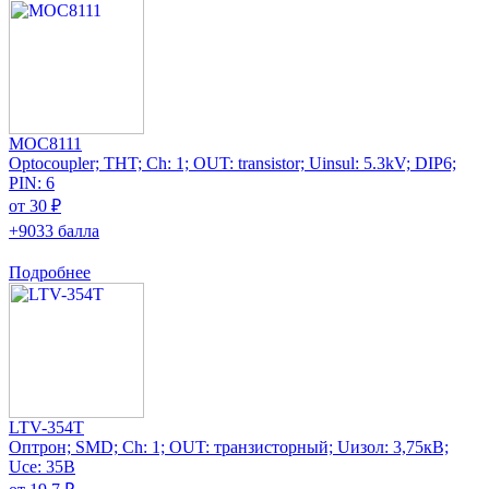
MOC8111
Optocoupler; THT; Ch: 1; OUT: transistor; Uinsul: 5.3kV; DIP6;
PIN: 6
от 30 ₽
+9033 балла
Подробнее
LTV-354T
Оптрон; SMD; Ch: 1; OUT: транзисторный; Uизол: 3,75кВ;
Uce: 35В