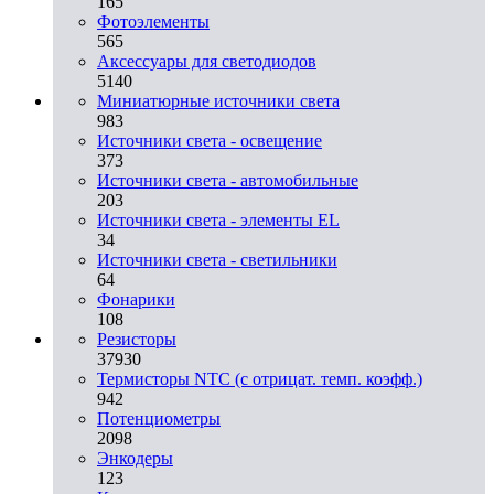
165
Фотоэлементы
565
Аксессуары для светодиодов
5140
Миниатюрные источники света
983
Источники света - освещение
373
Источники света - автомобильные
203
Источники света - элементы EL
34
Источники света - светильники
64
Фонарики
108
Резисторы
37930
Термисторы NTC (с отрицат. темп. коэфф.)
942
Потенциометры
2098
Энкодеры
123