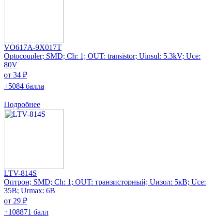
VO617A-9X017T
Optocoupler; SMD; Ch: 1; OUT: transistor; Uinsul: 5.3kV; Uce:
80V
от 34 ₽
+5084 балла
Подробнее
LTV-814S
Оптрон; SMD; Ch: 1; OUT: транзисторный; Uизол: 5кВ; Uce:
35В; Urmax: 6В
от 29 ₽
+108871 балл