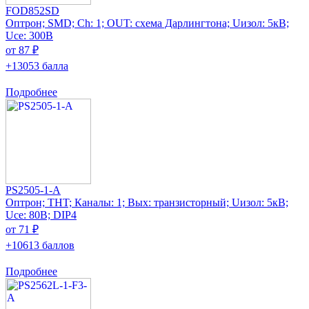
FOD852SD
Оптрон; SMD; Ch: 1; OUT: схема Дарлингтона; Uизол: 5кВ;
Uce: 300В
от 87 ₽
+13053 балла
Подробнее
PS2505-1-A
Оптрон; THT; Каналы: 1; Вых: транзисторный; Uизол: 5кВ;
Uce: 80В; DIP4
от 71 ₽
+10613 баллов
Подробнее