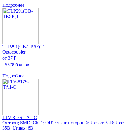
Подробнее
TLP291(GB-TP,SE(T
Optocoupler
от 37 ₽
+5578 баллов
Подробнее
LTV-817S-TA1-C
Оптрон; SMD; Ch: 1; OUT: транзисторный; Uизол: 5кВ; Uce:
35В; Urmax: 6В