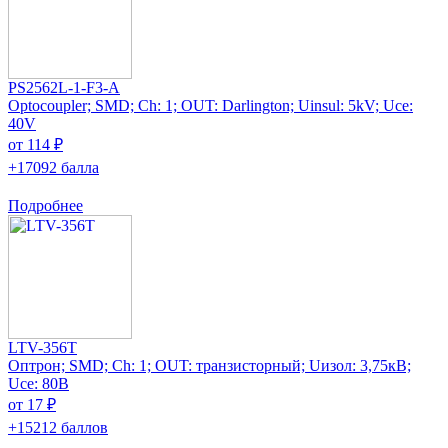
PS2562L-1-F3-A
Optocoupler; SMD; Ch: 1; OUT: Darlington; Uinsul: 5kV; Uce:
40V
от 114 ₽
+17092 балла
Подробнее
LTV-356T
Оптрон; SMD; Ch: 1; OUT: транзисторный; Uизол: 3,75кВ;
Uce: 80В
от 17 ₽
+15212 баллов