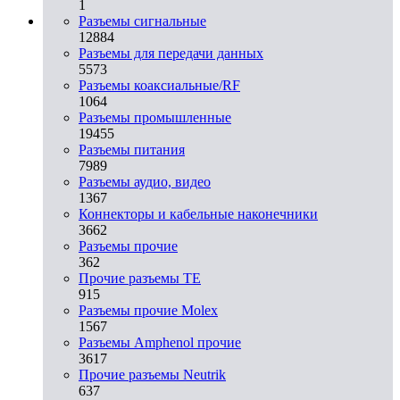
1
Разъeмы сигнальные
12884
Разъeмы для передачи данных
5573
Разъeмы коаксиальные/RF
1064
Разъeмы промышленные
19455
Разъeмы питания
7989
Разъeмы аудио, видео
1367
Коннекторы и кабельные наконечники
3662
Разъeмы прочие
362
Прочие разъемы TE
915
Разъемы прочие Molex
1567
Разъемы Amphenol прочие
3617
Прочие разъемы Neutrik
637