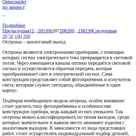
Optocoupler
по запросу
0
Подробнее
Предыдущая
1
2
...
205
206
207
208
209
...
238
239
Следующая
20
50
100
200
Оптроны – аналоговый выход
Оптроны являются электронными приборами, с помощью
которых сигнал электрического тока превращается в световой
поток. Через имеющиеся каналы оптики передаётся световой
сигнал и осуществляется обратная передача, которая
преобразовывает свет в электрический сигнал. Сама
конструкция представляет собой фотоприёмник и излучатель
света, которым служит светодиод, объединённые в один
корпус.
Подбирая необходимую модель оптрона, особое внимание
стоит уделить типу фотоприёмника и особенностям
конструкции прибора, ведь каждый из них уникален. Так
оптроны можно классифицировать по типам выходов, среди
которых значительное и важное место занимают изделия с
аналоговым выходом. В зависимости от вида предстоящих
работ, стоит осуществлять индивидуальный подбор деталей,