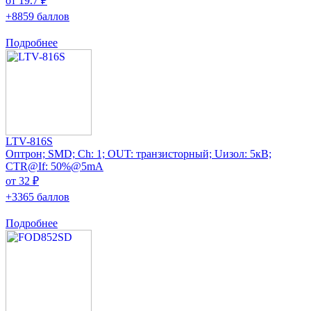
от 19.7 ₽
+8859 баллов
Подробнее
LTV-816S
Оптрон; SMD; Ch: 1; OUT: транзисторный; Uизол: 5кВ;
CTR@If: 50%@5mA
от 32 ₽
+3365 баллов
Подробнее