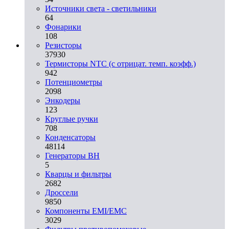
Источники света - светильники
64
Фонарики
108
Резисторы
37930
Термисторы NTC (с отрицат. темп. коэфф.)
942
Потенциометры
2098
Энкодеры
123
Круглые ручки
708
Конденсаторы
48114
Генераторы ВН
5
Кварцы и фильтры
2682
Дроссели
9850
Компоненты EMI/EMC
3029