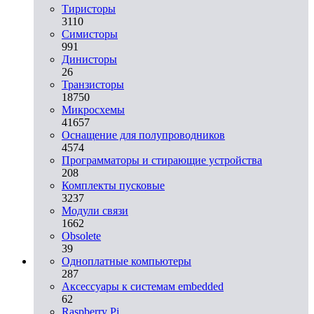
Тиристоры
3110
Симисторы
991
Динисторы
26
Транзисторы
18750
Микросхемы
41657
Оснащение для полупроводников
4574
Программаторы и стирающие устройства
208
Комплекты пусковые
3237
Модули связи
1662
Obsolete
39
Одноплатные компьютеры
287
Аксессуары к системам embedded
62
Raspberry Pi