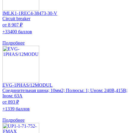
IMLK1-1REC4-38473-30-V
Circuit breaker
от 8 907 ₽
+33400 баллов
Подробнее
EVG-1PHAS/12MODUL
Соединительная шина; 10мм2; Полюсы: 1; Uном: 240В,415В;
Iном: 63А
от 893 ₽
+1339 баллов
Подробнее