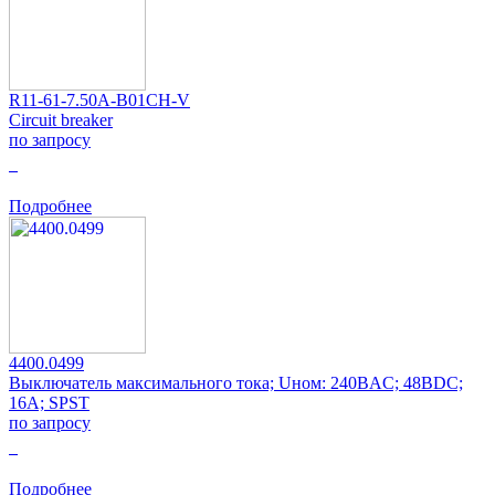
R11-61-7.50A-B01CH-V
Circuit breaker
по запросу
0
Подробнее
4400.0499
Выключатель максимального тока; Uном: 240ВAC; 48ВDC;
16А; SPST
по запросу
0
Подробнее