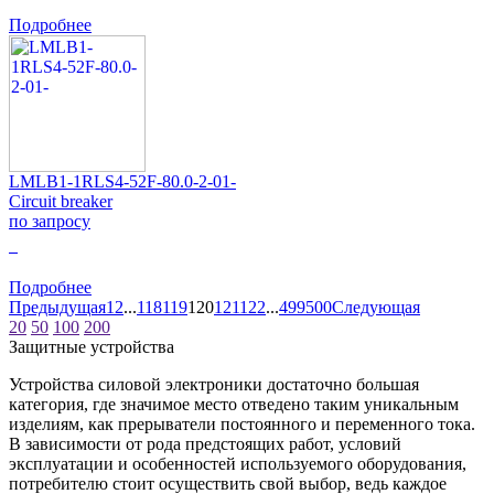
Подробнее
LMLB1-1RLS4-52F-80.0-2-01-
Circuit breaker
по запросу
0
Подробнее
Предыдущая
1
2
...
118
119
120
121
122
...
499
500
Следующая
20
50
100
200
Защитные устройства
Устройства силовой электроники достаточно большая
категория, где значимое место отведено таким уникальным
изделиям, как прерыватели постоянного и переменного тока.
В зависимости от рода предстоящих работ, условий
эксплуатации и особенностей используемого оборудования,
потребителю стоит осуществить свой выбор, ведь каждое