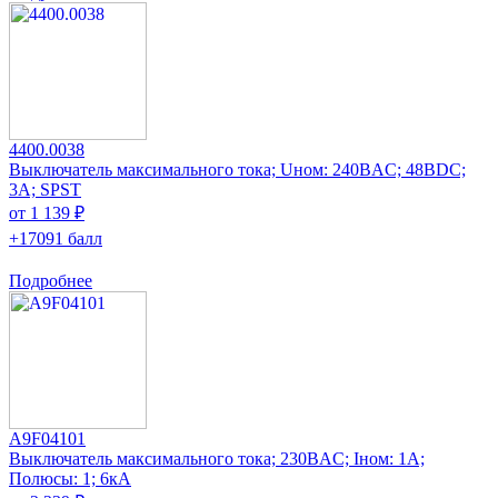
4400.0038
Выключатель максимального тока; Uном: 240ВAC; 48ВDC;
3А; SPST
от 1 139 ₽
+17091 балл
Подробнее
A9F04101
Выключатель максимального тока; 230ВAC; Iном: 1А;
Полюсы: 1; 6кА