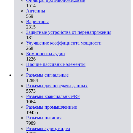
Фильтры противопомеховые
1514
Антенны
559
Варисторы
2315
Защитные устройства от перенапряжения
181
Улучшение коэффициента мощности
268
Компоненты аудио
1226
Прочие пассивные элементы
1
Разъeмы сигнальные
12884
Разъeмы для передачи данных
5573
Разъeмы коаксиальные/RF
1064
Разъeмы промышленные
19455
Разъeмы питания
7989
Разъeмы аудио, видео