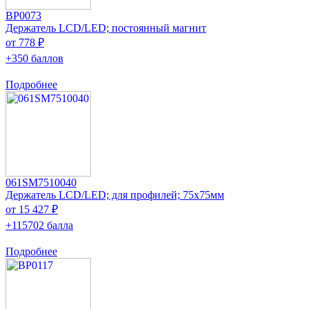
BP0073
Держатель LCD/LED; постоянный магнит
от 778 ₽
+350 баллов
Подробнее
061SM7510040
Держатель LCD/LED; для профилей; 75x75мм
от 15 427 ₽
+115702 балла
Подробнее