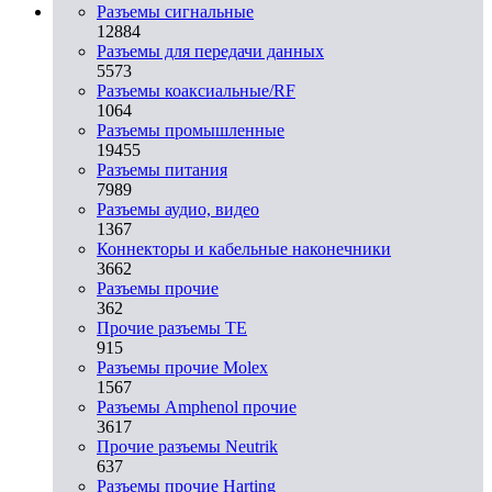
Разъeмы сигнальные
12884
Разъeмы для передачи данных
5573
Разъeмы коаксиальные/RF
1064
Разъeмы промышленные
19455
Разъeмы питания
7989
Разъeмы аудио, видео
1367
Коннекторы и кабельные наконечники
3662
Разъeмы прочие
362
Прочие разъемы TE
915
Разъемы прочие Molex
1567
Разъемы Amphenol прочие
3617
Прочие разъемы Neutrik
637
Разъемы прочие Harting