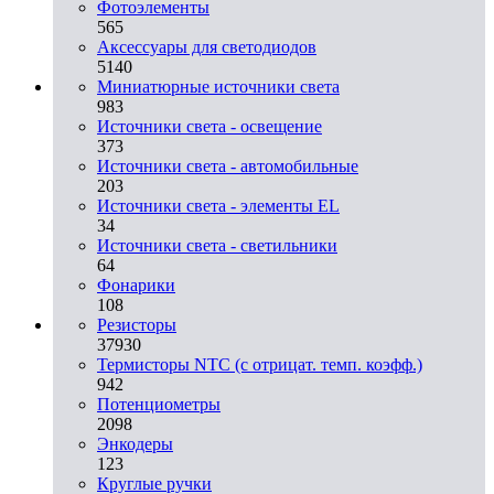
Фотоэлементы
565
Аксессуары для светодиодов
5140
Миниатюрные источники света
983
Источники света - освещение
373
Источники света - автомобильные
203
Источники света - элементы EL
34
Источники света - светильники
64
Фонарики
108
Резисторы
37930
Термисторы NTC (с отрицат. темп. коэфф.)
942
Потенциометры
2098
Энкодеры
123
Круглые ручки