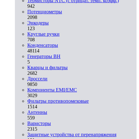
Термисторы NTC (с отрицат. темп. коэфф.)
942
Потенциометры
2098
Энкодеры
123
Круглые ручки
708
Конденсаторы
48114
Генераторы ВН
5
Кварцы и фильтры
2682
Дроссели
9850
Компоненты EMI/EMC
3029
Фильтры противопомеховые
1514
Антенны
559
Варисторы
2315
Защитные устройства от перенапряжения