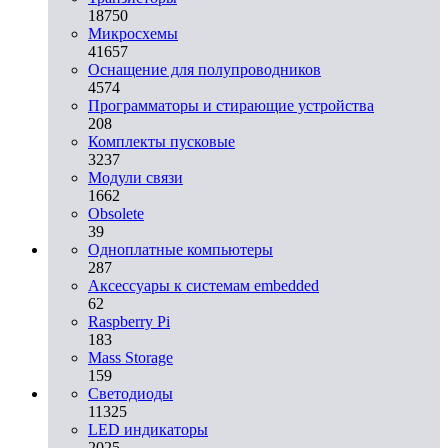
18750
Микросхемы
41657
Оснащение для полупроводников
4574
Программаторы и стирающие устройства
208
Комплекты пусковые
3237
Модули связи
1662
Obsolete
39
Одноплатные компьютеры
287
Аксессуары к системам embedded
62
Raspberry Pi
183
Mass Storage
159
Светодиоды
11325
LED индикаторы
2025