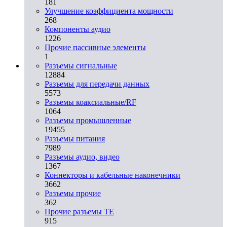
181
Улучшение коэффициента мощности
268
Компоненты аудио
1226
Прочие пассивные элементы
1
Разъeмы сигнальные
12884
Разъeмы для передачи данных
5573
Разъeмы коаксиальные/RF
1064
Разъeмы промышленные
19455
Разъeмы питания
7989
Разъeмы аудио, видео
1367
Коннекторы и кабельные наконечники
3662
Разъeмы прочие
362
Прочие разъемы TE
915