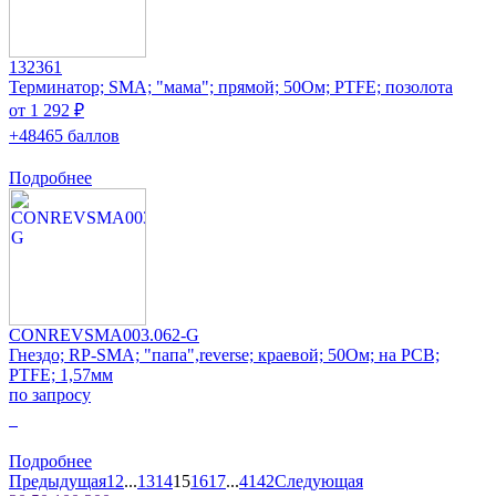
132361
Терминатор; SMA; "мама"; прямой; 50Ом; PTFE; позолота
от 1 292 ₽
+48465 баллов
Подробнее
CONREVSMA003.062-G
Гнездо; RP-SMA; "папа",reverse; краевой; 50Ом; на PCB;
PTFE; 1,57мм
по запросу
0
Подробнее
Предыдущая
1
2
...
13
14
15
16
17
...
41
42
Следующая