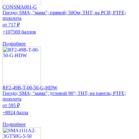
CONSMA001-G
Гнездо; SMA; "мама"; прямой; 50Ом; THT; на PCB; PTFE;
позолота
от 717 ₽
+107569 баллов
Подробнее
RF2-49B-T-00-50-G-HDW
Гнездо; SMA; "мама"; угловой 90°; THT; на панель; PTFE;
позолота
от 595 ₽
+8924 балла
Подробнее