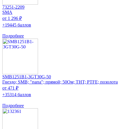
73251-2209
SMA
от 1 296 ₽
+19445 баллов
Подробнее
SMB1251B1-3GT30G-50
Гнездо; SMB; "папа"; прямой; 50Ом; THT; PTFE; позолота
от 471 ₽
+35314 баллов
Подробнее