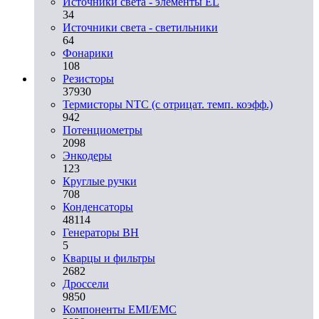
Источники света - элементы EL
34
Источники света - светильники
64
Фонарики
108
Резисторы
37930
Термисторы NTC (с отрицат. темп. коэфф.)
942
Потенциометры
2098
Энкодеры
123
Круглые ручки
708
Конденсаторы
48114
Генераторы ВН
5
Кварцы и фильтры
2682
Дроссели
9850
Компоненты EMI/EMC