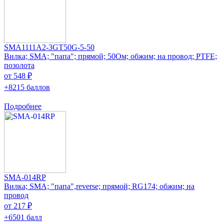
SMA1111A2-3GT50G-5-50
Вилка; SMA; "папа"; прямой; 50Ом; обжим; на провод; PTFE;
позолота
от 548 ₽
+8215 баллов
Подробнее
SMA-014RP
Вилка; SMA; "папа",reverse; прямой; RG174; обжим; на
провод
от 217 ₽
+6501 балл