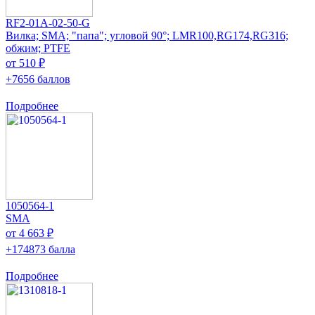
RF2-01A-02-50-G
Вилка; SMA; "папа"; угловой 90°; LMR100,RG174,RG316;
обжим; PTFE
от 510 ₽
+7656 баллов
Подробнее
1050564-1
SMA
от 4 663 ₽
+174873 балла
Подробнее