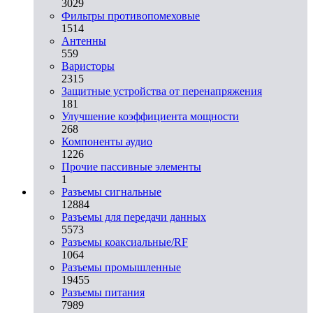
3029
Фильтры противопомеховые
1514
Антенны
559
Варисторы
2315
Защитные устройства от перенапряжения
181
Улучшение коэффициента мощности
268
Компоненты аудио
1226
Прочие пассивные элементы
1
Разъeмы сигнальные
12884
Разъeмы для передачи данных
5573
Разъeмы коаксиальные/RF
1064
Разъeмы промышленные
19455
Разъeмы питания
7989