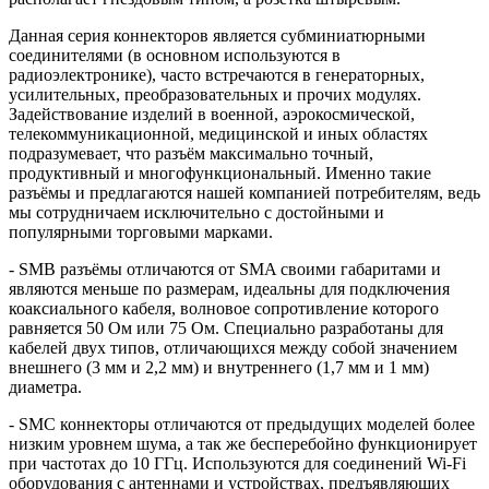
Данная серия коннекторов является субминиатюрными
соединителями (в основном используются в
радиоэлектронике), часто встречаются в генераторных,
усилительных, преобразовательных и прочих модулях.
Задействование изделий в военной, аэрокосмической,
телекоммуникационной, медицинской и иных областях
подразумевает, что разъём максимально точный,
продуктивный и многофункциональный. Именно такие
разъёмы и предлагаются нашей компанией потребителям, ведь
мы сотрудничаем исключительно с достойными и
популярными торговыми марками.
- SMB разъёмы отличаются от SMA своими габаритами и
являются меньше по размерам, идеальны для подключения
коаксиального кабеля, волновое сопротивление которого
равняется 50 Ом или 75 Ом. Специально разработаны для
кабелей двух типов, отличающихся между собой значением
внешнего (3 мм и 2,2 мм) и внутреннего (1,7 мм и 1 мм)
диаметра.
- SMC коннекторы отличаются от предыдущих моделей более
низким уровнем шума, а так же бесперебойно функционирует
при частотах до 10 ГГц. Используются для соединений Wi-Fi
оборудования с антеннами и устройствах, предъявляющих