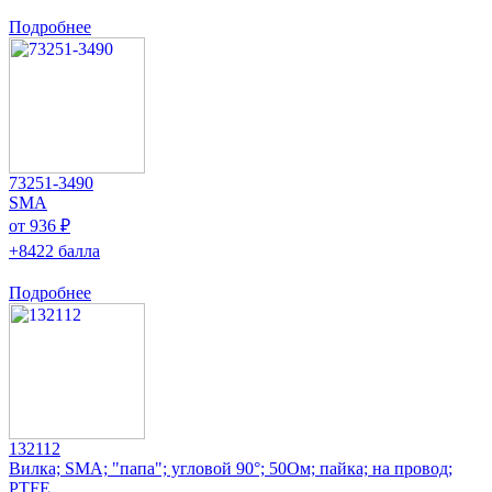
Подробнее
73251-3490
SMA
от 936 ₽
+8422 балла
Подробнее
132112
Вилка; SMA; "папа"; угловой 90°; 50Ом; пайка; на провод;
PTFE