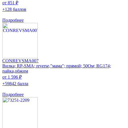
от 851 ₽
+128 баллов
Подробнее
CONREVSMA007
Вилка; RP-SMA; reverse,"мама"; прямой; 50Ом; RG174;
пайка,обжим
от 1 596 ₽
+59842 балла
Подробнее