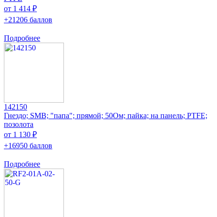
от 1 414 ₽
+21206 баллов
Подробнее
142150
Гнездо; SMB; "папа"; прямой; 50Ом; пайка; на панель; PTFE;
позолота
от 1 130 ₽
+16950 баллов
Подробнее