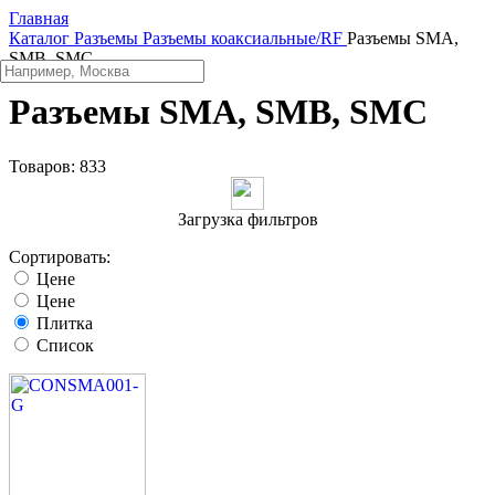
Главная
Каталог
Разъeмы
Разъeмы коаксиальные/RF
Разъeмы SMA,
SMB, SMC
Разъeмы SMA, SMB, SMC
Товаров:
833
Загрузка фильтров
Сортировать:
Цене
Цене
Плитка
Список