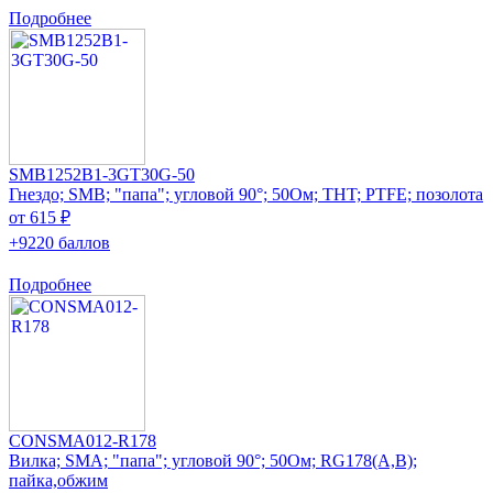
Подробнее
SMB1252B1-3GT30G-50
Гнездо; SMB; "папа"; угловой 90°; 50Ом; THT; PTFE; позолота
от 615 ₽
+9220 баллов
Подробнее
CONSMA012-R178
Вилка; SMA; "папа"; угловой 90°; 50Ом; RG178(A,B);
пайка,обжим