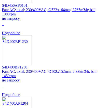
S4D450AP0101
Fan: AC; axial; 230/400VAC; Ø522x164mm; 3765m3/h; ball;
1380rpm
по запросу
0
Подробнее
S4D400BP1230
Fan: AC; axial; 230/400VAC; Ø502x152mm; 2.83km3/h; ball;
1450rpm
по запросу
0
Подробнее