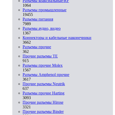
Разъeмы коаксиальные/RF
1064
Разъeмы промышленные
19455
Разъeмы питания
7989
Разъeмы аудио, видео
1367
Коннекторы и кабельные наконечники
3662
Разъeмы прочие
362
Прочие разъемы TE
915
Разъемы прочие Molex
1567
Разъемы Amphenol прочие
3617
Прочие разъемы Neutrik
637
Разъемы прочие Harting
3093
Прочие разъемы Hirose
3321
Прочие разъемы Binder