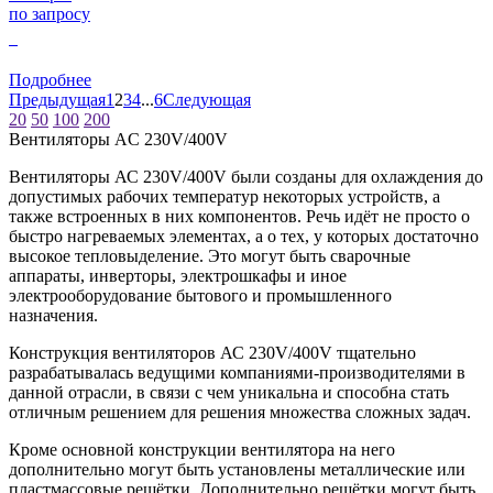
по запросу
0
Подробнее
Предыдущая
1
2
3
4
...
6
Следующая
20
50
100
200
Вентиляторы AC 230V/400V
Вентиляторы АС 230V/400V были созданы для охлаждения до
допустимых рабочих температур некоторых устройств, а
также встроенных в них компонентов. Речь идёт не просто о
быстро нагреваемых элементах, а о тех, у которых достаточно
высокое тепловыделение. Это могут быть сварочные
аппараты, инверторы, электрошкафы и иное
электрооборудование бытового и промышленного
назначения.
Конструкция вентиляторов АС 230V/400V тщательно
разрабатывалась ведущими компаниями-производителями в
данной отрасли, в связи с чем уникальна и способна стать
отличным решением для решения множества сложных задач.
Кроме основной конструкции вентилятора на него
дополнительно могут быть установлены металлические или
пластмассовые решётки. Дополнительно решётки могут быть