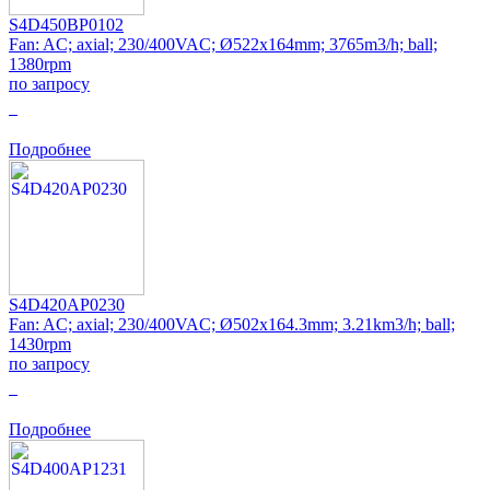
S4D450BP0102
Fan: AC; axial; 230/400VAC; Ø522x164mm; 3765m3/h; ball;
1380rpm
по запросу
0
Подробнее
S4D420AP0230
Fan: AC; axial; 230/400VAC; Ø502x164.3mm; 3.21km3/h; ball;
1430rpm
по запросу
0
Подробнее