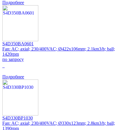
Подробнее
S4D350BA0601
Fan: AC; axial; 230/400VAC; Ø422x106mm; 2.1km3/h; ball;
1420rpm
по запросу
0
Подробнее
S4D330BP1030
Fan: AC; axial; 230/400VAC; Ø330x123mm; 2.8km3/h; ball;
1390rpm