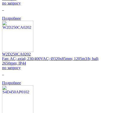
по запросу
0
Подробнее
W2D250CA0202
Fan: AC; axial; 230/400VAC; Ø320x85mm; 1205m3/h; ball;
2650rpm; IP44
по запросу
0
Подробнее