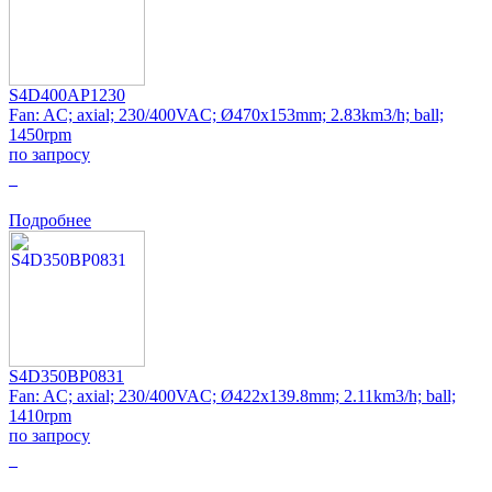
S4D400AP1230
Fan: AC; axial; 230/400VAC; Ø470x153mm; 2.83km3/h; ball;
1450rpm
по запросу
0
Подробнее
S4D350BP0831
Fan: AC; axial; 230/400VAC; Ø422x139.8mm; 2.11km3/h; ball;
1410rpm
по запросу
0