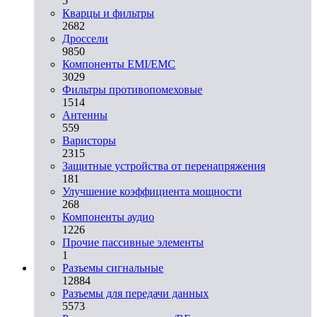
5
Кварцы и фильтры
2682
Дроссели
9850
Компоненты EMI/EMC
3029
Фильтры противопомеховые
1514
Антенны
559
Варисторы
2315
Защитные устройства от перенапряжения
181
Улучшение коэффициента мощности
268
Компоненты аудио
1226
Прочие пассивные элементы
1
Разъeмы сигнальные
12884
Разъeмы для передачи данных
5573