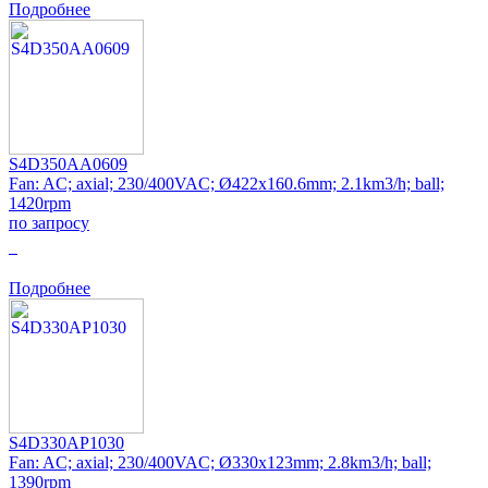
Подробнее
S4D350AA0609
Fan: AC; axial; 230/400VAC; Ø422x160.6mm; 2.1km3/h; ball;
1420rpm
по запросу
0
Подробнее
S4D330AP1030
Fan: AC; axial; 230/400VAC; Ø330x123mm; 2.8km3/h; ball;
1390rpm