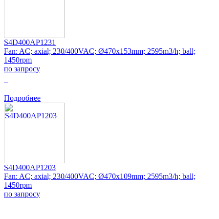
S4D400AP1231
Fan: AC; axial; 230/400VAC; Ø470x153mm; 2595m3/h; ball;
1450rpm
по запросу
0
Подробнее
S4D400AP1203
Fan: AC; axial; 230/400VAC; Ø470x109mm; 2595m3/h; ball;
1450rpm
по запросу
0