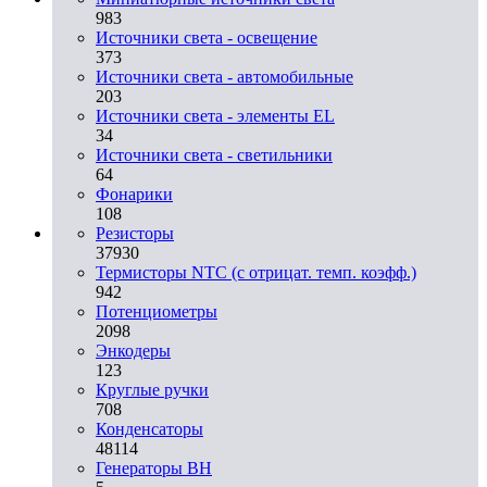
983
Источники света - освещение
373
Источники света - автомобильные
203
Источники света - элементы EL
34
Источники света - светильники
64
Фонарики
108
Резисторы
37930
Термисторы NTC (с отрицат. темп. коэфф.)
942
Потенциометры
2098
Энкодеры
123
Круглые ручки
708
Конденсаторы
48114
Генераторы ВН