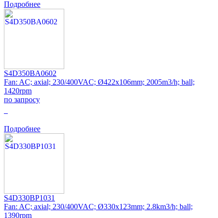
Подробнее
S4D350BA0602
Fan: AC; axial; 230/400VAC; Ø422x106mm; 2005m3/h; ball;
1420rpm
по запросу
0
Подробнее
S4D330BP1031
Fan: AC; axial; 230/400VAC; Ø330x123mm; 2.8km3/h; ball;
1390rpm