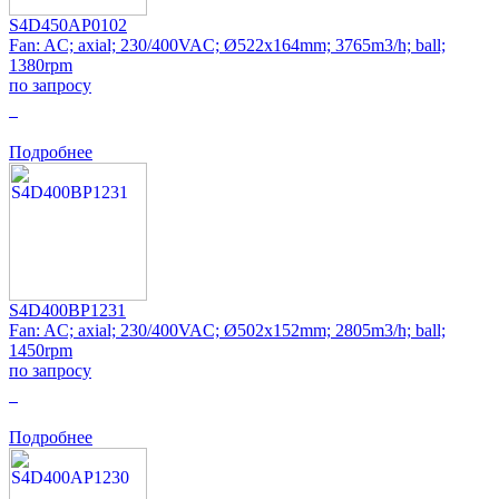
S4D450AP0102
Fan: AC; axial; 230/400VAC; Ø522x164mm; 3765m3/h; ball;
1380rpm
по запросу
0
Подробнее
S4D400BP1231
Fan: AC; axial; 230/400VAC; Ø502x152mm; 2805m3/h; ball;
1450rpm
по запросу
0
Подробнее