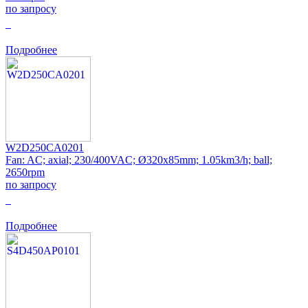
по запросу
0
Подробнее
W2D250CA0201
Fan: AC; axial; 230/400VAC; Ø320x85mm; 1.05km3/h; ball;
2650rpm
по запросу
0
Подробнее