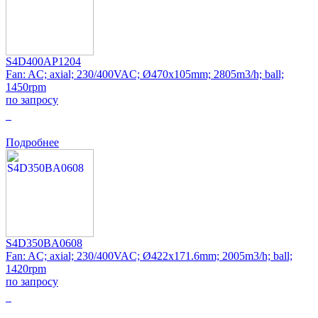
S4D400AP1204
Fan: AC; axial; 230/400VAC; Ø470x105mm; 2805m3/h; ball;
1450rpm
по запросу
0
Подробнее
S4D350BA0608
Fan: AC; axial; 230/400VAC; Ø422x171.6mm; 2005m3/h; ball;
1420rpm
по запросу
0