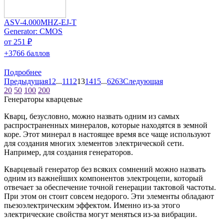
ASV-4.000MHZ-EJ-T
Generator: CMOS
от 251 ₽
+3766 баллов
Подробнее
Предыдущая
1
2
...
11
12
13
14
15
...
62
63
Следующая
20
50
100
200
Генераторы кварцевые
Кварц, безусловно, можно назвать одним из самых
распространенных минералов, которые находятся в земной
коре. Этот минерал в настоящее время все чаще используют
для создания многих элементов электрической сети.
Например, для создания генераторов.
Кварцевый генератор без всяких сомнений можно назвать
одним из важнейших компонентов электроцепи, который
отвечает за обеспечение точной генерации тактовой частоты.
При этом он стоит совсем недорого. Эти элементы обладают
пьезоэлектрическим эффектом. Именно из-за этого
электрические свойства могут меняться из-за вибрации.