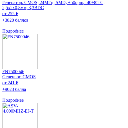
Генератор: CMOS; 24МГц; SMD; ±50ppm; -40÷85°C;
2,5x2x0,8мм; 3,3ВDC
от 255 ₽
+3820 баллов
Подробнее
FN7500046
Generator: CMOS
от 241 ₽
+9023 балла
Подробнее