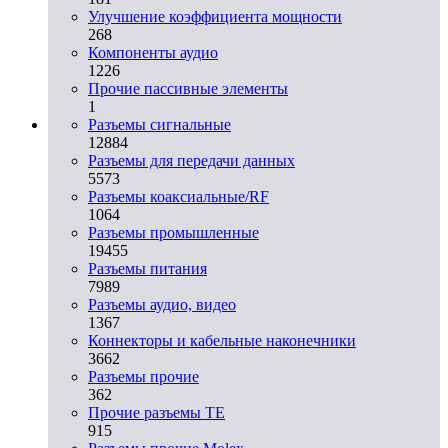
Улучшение коэффициента мощности
268
Компоненты аудио
1226
Прочие пассивные элементы
1
Разъeмы сигнальные
12884
Разъeмы для передачи данных
5573
Разъeмы коаксиальные/RF
1064
Разъeмы промышленные
19455
Разъeмы питания
7989
Разъeмы аудио, видео
1367
Коннекторы и кабельные наконечники
3662
Разъeмы прочие
362
Прочие разъемы TE
915