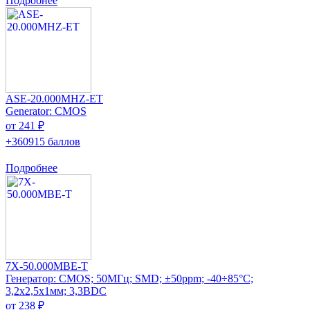
Подробнее
ASE-20.000MHZ-ET
Generator: CMOS
от 241 ₽
+360915 баллов
Подробнее
7X-50.000MBE-T
Генератор: CMOS; 50МГц; SMD; ±50ppm; -40÷85°C;
3,2x2,5x1мм; 3,3ВDC
от 238 ₽