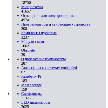
18750
Микросхемы
41657
Оснащение для полупроводников
4574
Программаторы и стирающие устройства
208
Комплекты пусковые
3237
Модули связи
1662
Obsolete
39
Одноплатные компьютеры
287
Аксессуары к системам embedded
62
Raspberry Pi
183
Mass Storage
159
Светодиоды
11325
LED индикаторы
2025