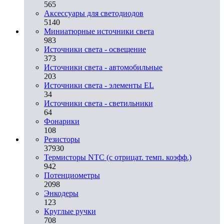
565
Аксессуары для светодиодов
5140
Миниатюрные источники света
983
Источники света - освещение
373
Источники света - автомобильные
203
Источники света - элементы EL
34
Источники света - светильники
64
Фонарики
108
Резисторы
37930
Термисторы NTC (с отрицат. темп. коэфф.)
942
Потенциометры
2098
Энкодеры
123
Круглые ручки
708