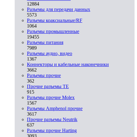
12884
Разъeмы для передачи данных
5573
Разъeмы коаксиальные/RF
1064
Разъeмы промышленные
19455
Разъeмы питания
7989
Разъeмы аудио, видео
1367
Коннекторы и кабельные наконечники
3662
Разъeмы прочие
362
Прочие разъемы TE
915
Разъемы прочие Molex
1567
Разъемы Amphenol прочие
3617
Прочие разъемы Neutrik
637
Разъемы прочие Harting
3093