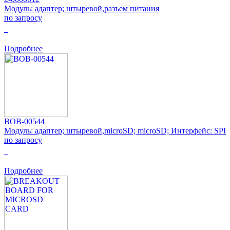
Модуль: адаптер; штыревой,разъем питания
по запросу
0
Подробнее
BOB-00544
Модуль: адаптер; штыревой,microSD; microSD; Интерфейс: SPI
по запросу
0
Подробнее