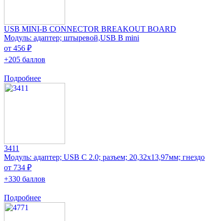
USB MINI-B CONNECTOR BREAKOUT BOARD
Модуль: адаптер; штыревой,USB B mini
от 456 ₽
+205 баллов
Подробнее
3411
Модуль: адаптер; USB C 2.0; разъем; 20,32x13,97мм; гнездо
от 734 ₽
+330 баллов
Подробнее