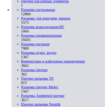
Прочие пассивные элементы
1
Разъeмы сигнальные
12884
Разъeмы для передачи данных
5573
Разъeмы коаксиальные/RF
1064
Разъeмы промышленные
19455
Разъeмы питания
7989
Разъeмы аудио, видео
1367
Коннекторы и кабельные наконечники
3662
Разъeмы прочие
362
Прочие разъемы TE
915
Разъемы прочие Molex
1567
Разъемы Amphenol прочие
3617
Прочие разъемы Neutrik