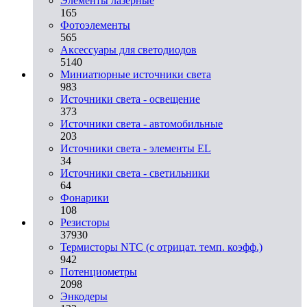
Элементы лазерные
165
Фотоэлементы
565
Аксессуары для светодиодов
5140
Миниатюрные источники света
983
Источники света - освещение
373
Источники света - автомобильные
203
Источники света - элементы EL
34
Источники света - светильники
64
Фонарики
108
Резисторы
37930
Термисторы NTC (с отрицат. темп. коэфф.)
942
Потенциометры
2098
Энкодеры