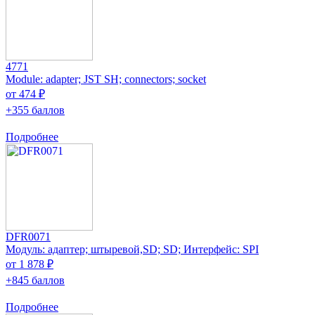
4771
Module: adapter; JST SH; connectors; socket
от 474 ₽
+355 баллов
Подробнее
DFR0071
Модуль: адаптер; штыревой,SD; SD; Интерфейс: SPI
от 1 878 ₽
+845 баллов
Подробнее