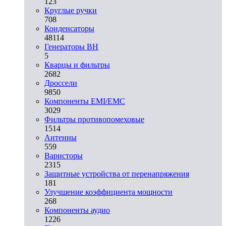
123
Круглые ручки
708
Конденсаторы
48114
Генераторы ВН
5
Кварцы и фильтры
2682
Дроссели
9850
Компоненты EMI/EMC
3029
Фильтры противопомеховые
1514
Антенны
559
Варисторы
2315
Защитные устройства от перенапряжения
181
Улучшение коэффициента мощности
268
Компоненты аудио
1226