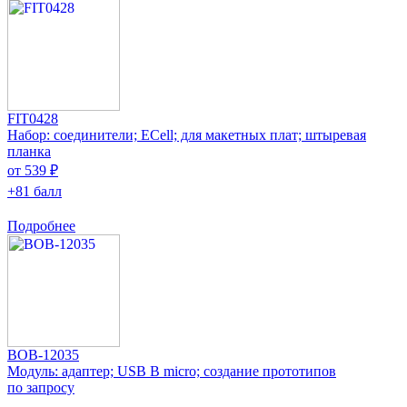
FIT0428
Набор: соединители; ECell; для макетных плат; штыревая
планка
от 539 ₽
+81 балл
Подробнее
BOB-12035
Модуль: адаптер; USB B micro; создание прототипов
по запросу