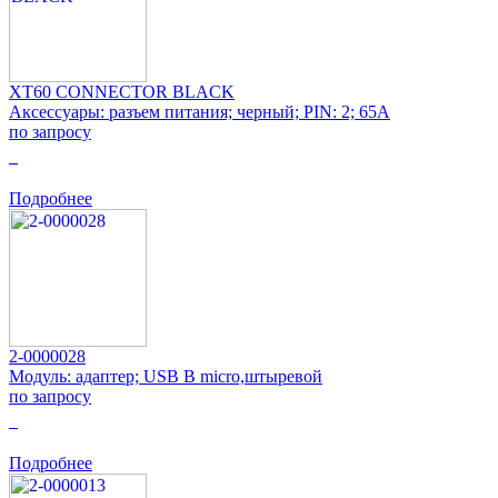
XT60 CONNECTOR BLACK
Аксессуары: разъем питания; черный; PIN: 2; 65А
по запросу
0
Подробнее
2-0000028
Модуль: адаптер; USB B micro,штыревой
по запросу
0
Подробнее