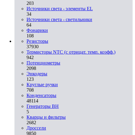
203
Источники света - элементы EL
34
Источники света - светильники
64
Фонарики
108
Резисторы
37930
Термисторы NTC (с отрицат. темп. коэфф.)
942
Потенциометры
2098
Энкодеры
123
Круглые ручки
708
Конденсаторы
48114
Генераторы ВН
5
Кварцы и фильтры
2682
Дроссели
9850