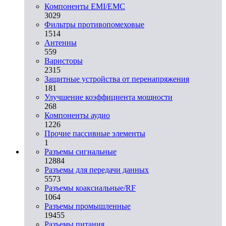
Компоненты EMI/EMC
3029
Фильтры противопомеховые
1514
Антенны
559
Варисторы
2315
Защитные устройства от перенапряжения
181
Улучшение коэффициента мощности
268
Компоненты аудио
1226
Прочие пассивные элементы
1
Разъeмы сигнальные
12884
Разъeмы для передачи данных
5573
Разъeмы коаксиальные/RF
1064
Разъeмы промышленные
19455
Разъeмы питания