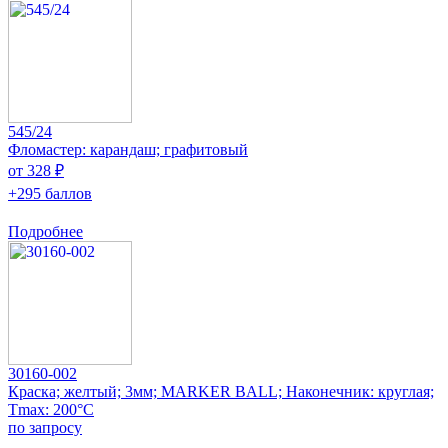
545/24
Фломастер: карандаш; графитовый
от 328 ₽
+295 баллов
Подробнее
30160-002
Краска; желтый; 3мм; MARKER BALL; Наконечник: круглая;
Tmax: 200°C
по запросу