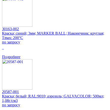
30163-002
Краска; синий; 3мм; MARKER BALL; Наконечник: круглая;
Tmax: 200°C
по запросу
0
Подробнее
20587-001
Краска; белый; RAL:9010; аэрозоль; GALVACOLOR; 500мл;
1,08г/см3
по запросу