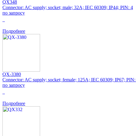
QX348
Connector: AC supply; socket; male; 32A; IEC 60309; IP44; PIN: 4
по запросу
0
Подробнее
QX-3380
Connector: AC supply; socket; female; 125A; IEC 60309; IP67; PIN:
по запросу
0
Подробнее