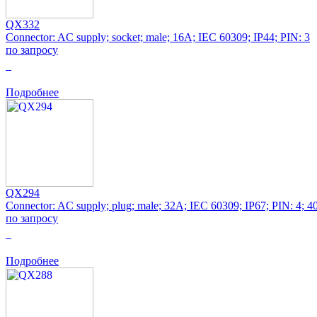
QX332
Connector: AC supply; socket; male; 16A; IEC 60309; IP44; PIN: 3
по запросу
0
Подробнее
QX294
Connector: AC supply; plug; male; 32A; IEC 60309; IP67; PIN: 4; 
по запросу
0
Подробнее