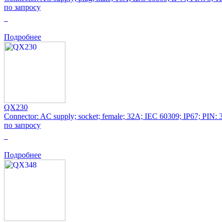
по запросу
0
Подробнее
QX230
Connector: AC supply; socket; female; 32A; IEC 60309; IP67; PIN: 
по запросу
0
Подробнее