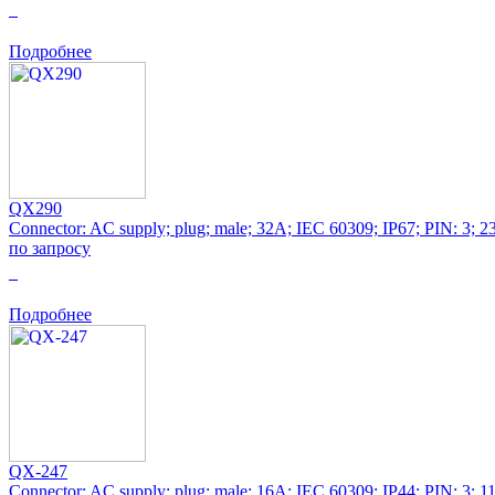
0
Подробнее
QX290
Connector: AC supply; plug; male; 32A; IEC 60309; IP67; PIN: 3; 
по запросу
0
Подробнее
QX-247
Connector: AC supply; plug; male; 16A; IEC 60309; IP44; PIN: 3; 