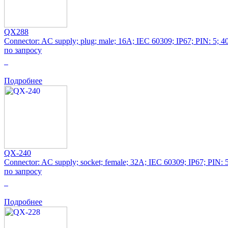
QX288
Connector: AC supply; plug; male; 16A; IEC 60309; IP67; PIN: 5; 
по запросу
0
Подробнее
QX-240
Connector: AC supply; socket; female; 32A; IEC 60309; IP67; PIN: 
по запросу
0
Подробнее