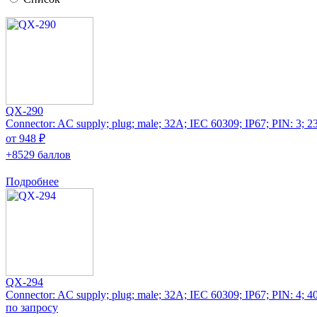
QX-290
Connector: AC supply; plug; male; 32A; IEC 60309; IP67; PIN: 3; 
от 948 ₽
+8529 баллов
Подробнее
QX-294
Connector: AC supply; plug; male; 32A; IEC 60309; IP67; PIN: 4; 
по запросу