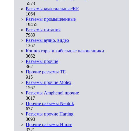
5573
Разъeмы коаксиальные/RF
1064
Разъeмы промышленные
19455
Разъeмы питания
7989
Разъeмы аудио, видео
1367
Коннекторы и кабельные наконечники
3662
Разъeмы прочие
362
Прочие разъемы TE
915
Разъемы прочие Molex
1567
Разъемы Amphenol прочие
3617
Прочие разъемы Neutrik
637
Разъемы прочие Harting
3093
Прочие разъемы Hirose
3321