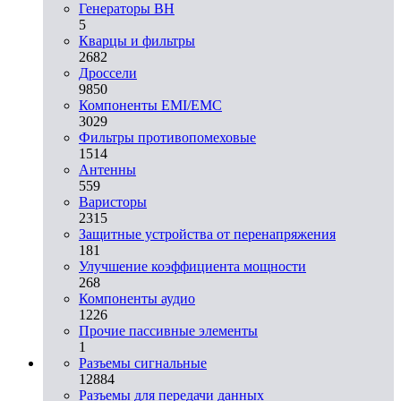
Генераторы ВН
5
Кварцы и фильтры
2682
Дроссели
9850
Компоненты EMI/EMC
3029
Фильтры противопомеховые
1514
Антенны
559
Варисторы
2315
Защитные устройства от перенапряжения
181
Улучшение коэффициента мощности
268
Компоненты аудио
1226
Прочие пассивные элементы
1
Разъeмы сигнальные
12884
Разъeмы для передачи данных