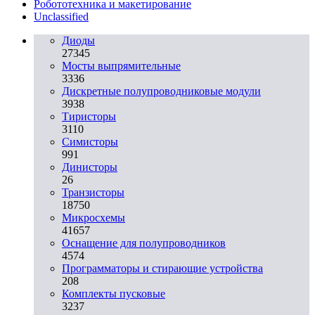
Робототехника и макетирование
Unclassified
Диоды
27345
Мосты выпрямительные
3336
Дискретные полупроводниковые модули
3938
Тиристоры
3110
Симисторы
991
Динисторы
26
Транзисторы
18750
Микросхемы
41657
Оснащение для полупроводников
4574
Программаторы и стирающие устройства
208
Комплекты пусковые
3237