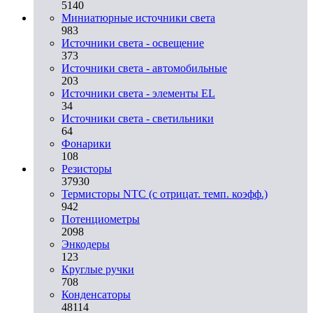
5140
Миниатюрные источники света
983
Источники света - освещение
373
Источники света - автомобильные
203
Источники света - элементы EL
34
Источники света - светильники
64
Фонарики
108
Резисторы
37930
Термисторы NTC (с отрицат. темп. коэфф.)
942
Потенциометры
2098
Энкодеры
123
Круглые ручки
708
Конденсаторы
48114