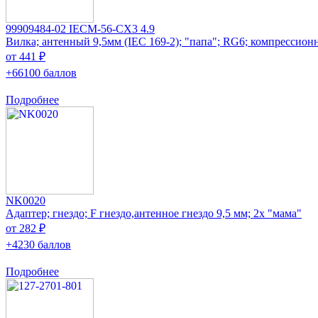
99909484-02 IECM-56-CX3 4.9
Вилка; антенный 9,5мм (IEC 169-2); "папа"; RG6; компрессио
от 441 ₽
+66100 баллов
Подробнее
NK0020
Адаптер; гнездо; F гнездо,антенное гнездо 9,5 мм; 2x "мама"
от 282 ₽
+4230 баллов
Подробнее