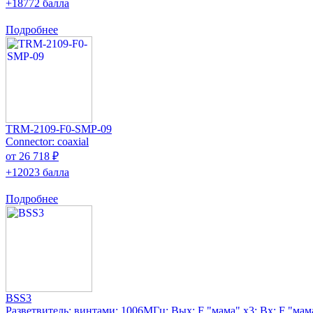
+18772 балла
Подробнее
TRM-2109-F0-SMP-09
Connector: coaxial
от 26 718 ₽
+12023 балла
Подробнее
BSS3
Разветвитель; винтами; 1006МГц; Вых: F "мама" x3; Вх: F "мам