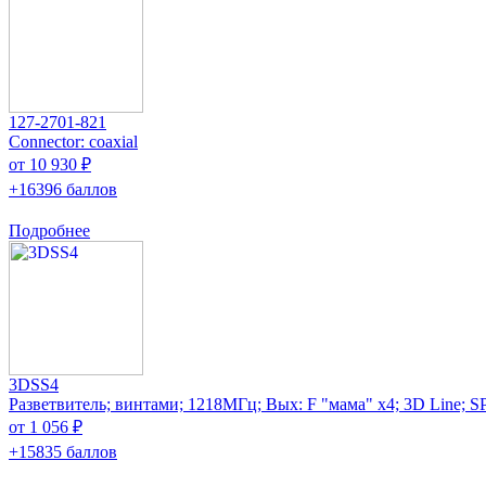
127-2701-821
Connector: coaxial
от 10 930 ₽
+16396 баллов
Подробнее
3DSS4
Разветвитель; винтами; 1218МГц; Вых: F "мама" x4; 3D Line; 
от 1 056 ₽
+15835 баллов