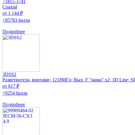
73415-3741
Coaxial
от 1 144 ₽
+85783 балла
Подробнее
3DSS2
Разветвитель; винтами; 1218МГц; Вых: F "мама" x2; 3D Line; 
от 617 ₽
+9254 балла
Подробнее