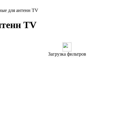
ные для антенн TV
нтенн TV
Загрузка фильтров