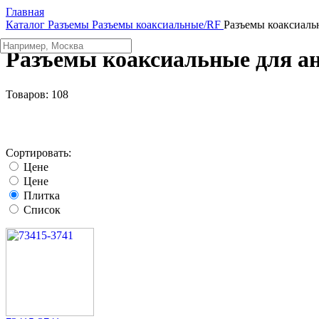
Главная
Каталог
Разъeмы
Разъeмы коаксиальные/RF
Разъeмы коаксиаль
Разъeмы коаксиальные для а
Товаров:
108
Сортировать:
Цене
Цене
Плитка
Список