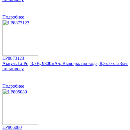
0
Подробнее
LP8873123
Аккум: Li-Po; 3,7В; 9800мАч; Выводы: провода; 8,8x73x123мм
по запросу
0
Подробнее
LP805080