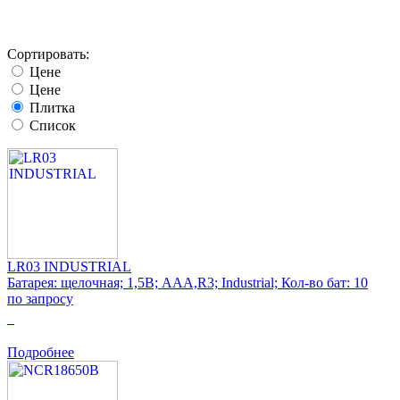
Сортировать:
Цене
Цене
Плитка
Список
LR03 INDUSTRIAL
Батарея: щелочная; 1,5В; AAA,R3; Industrial; Кол-во бат: 10
по запросу
0
Подробнее