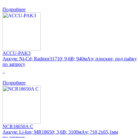
Подробнее
ACCU-PAK3
Аккум: Ni-Cd; Radmor31710; 9,6В; 940мАч; плоские, под пайку
по запросу
0
Подробнее
NCR18650A C
Аккум: Li-Ion; MR18650; 3,6В; 3100мАч; ?18,2x65,1мм
по запросу