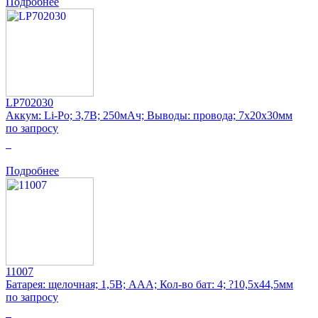
Подробнее
LP702030
Аккум: Li-Po; 3,7В; 250мАч; Выводы: провода; 7x20x30мм
по запросу
0
Подробнее
11007
Батарея: щелочная; 1,5В; AAA; Кол-во бат: 4; ?10,5x44,5мм
по запросу
0