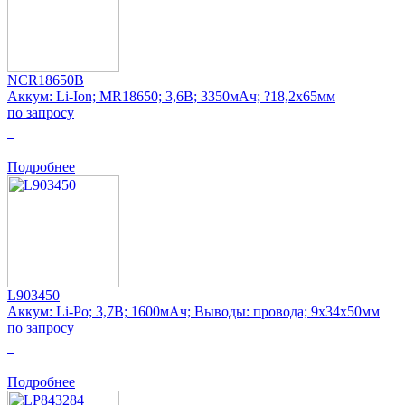
NCR18650B
Аккум: Li-Ion; MR18650; 3,6В; 3350мАч; ?18,2x65мм
по запросу
0
Подробнее
L903450
Аккум: Li-Po; 3,7В; 1600мАч; Выводы: провода; 9x34x50мм
по запросу
0
Подробнее