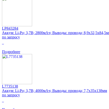
LP843284
Аккум: Li-Po; 3,7В; 2800мАч; Выводы: провода; 8,9x32,5x84,5
по запросу
0
Подробнее
L7735138
Аккум: Li-Po; 3,7В; 4000мАч; Выводы: провода; 7,7x35x138мм
по запросу
0