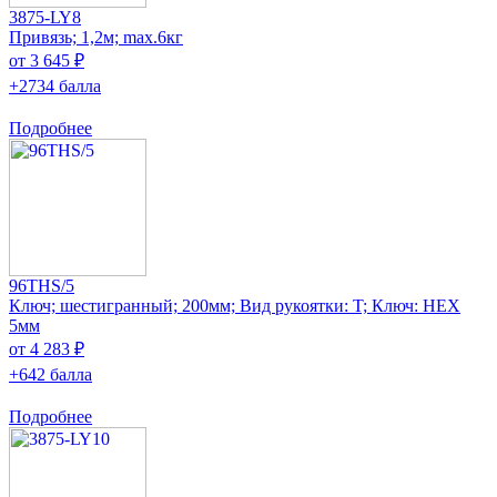
3875-LY8
Привязь; 1,2м; max.6кг
от 3 645 ₽
+2734 балла
Подробнее
96THS/5
Ключ; шестигранный; 200мм; Вид рукоятки: T; Ключ: HEX
5мм
от 4 283 ₽
+642 балла
Подробнее