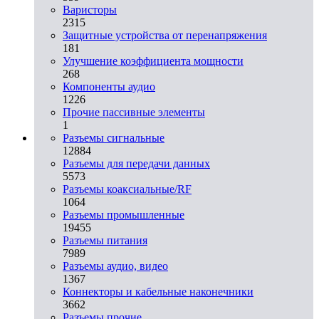
Варисторы
2315
Защитные устройства от перенапряжения
181
Улучшение коэффициента мощности
268
Компоненты аудио
1226
Прочие пассивные элементы
1
Разъeмы сигнальные
12884
Разъeмы для передачи данных
5573
Разъeмы коаксиальные/RF
1064
Разъeмы промышленные
19455
Разъeмы питания
7989
Разъeмы аудио, видео
1367
Коннекторы и кабельные наконечники
3662
Разъeмы прочие