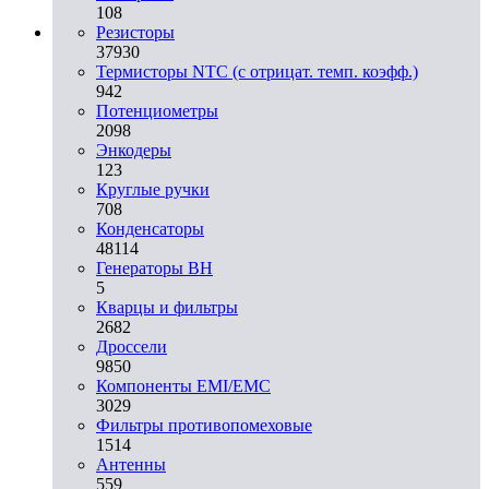
108
Резисторы
37930
Термисторы NTC (с отрицат. темп. коэфф.)
942
Потенциометры
2098
Энкодеры
123
Круглые ручки
708
Конденсаторы
48114
Генераторы ВН
5
Кварцы и фильтры
2682
Дроссели
9850
Компоненты EMI/EMC
3029
Фильтры противопомеховые
1514
Антенны
559