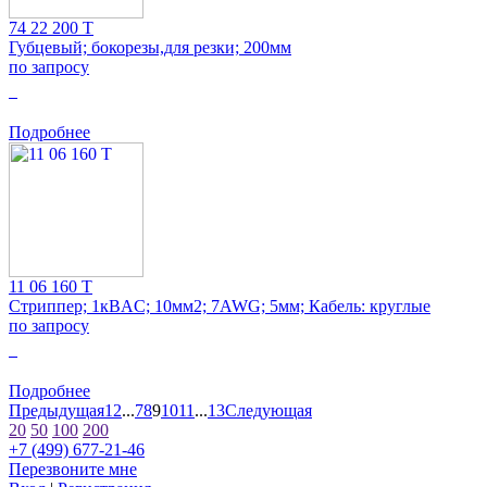
74 22 200 T
Губцевый; бокорезы,для резки; 200мм
по запросу
0
Подробнее
11 06 160 T
Стриппер; 1кВAC; 10мм2; 7AWG; 5мм; Кабель: круглые
по запросу
0
Подробнее
Предыдущая
1
2
...
7
8
9
10
11
...
13
Следующая
20
50
100
200
+7 (499) 677-21-46
Перезвоните мне