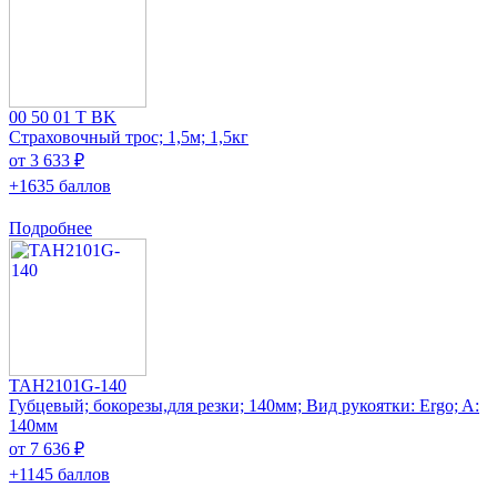
00 50 01 T BK
Страховочный трос; 1,5м; 1,5кг
от 3 633 ₽
+1635 баллов
Подробнее
TAH2101G-140
Губцевый; бокорезы,для резки; 140мм; Вид рукоятки: Ergo; A:
140мм
от 7 636 ₽
+1145 баллов