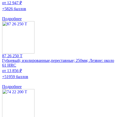
от 12 947 ₽
+5826 баллов
Подробнее
87 26 250 T
Губцевый; изолированные,переставные; 250мм; Лезвие: около
61 HRC
от 13 856 ₽
+51959 баллов
Подробнее