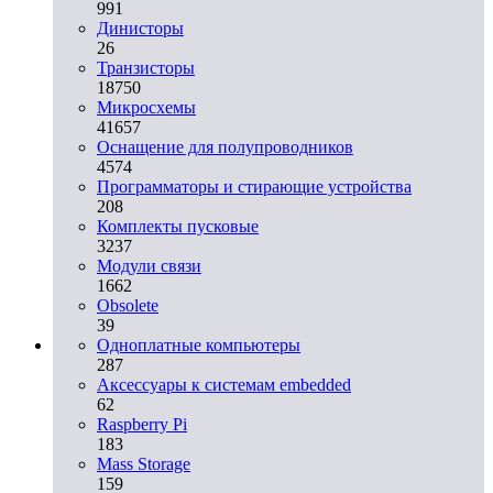
991
Динисторы
26
Транзисторы
18750
Микросхемы
41657
Оснащение для полупроводников
4574
Программаторы и стирающие устройства
208
Комплекты пусковые
3237
Модули связи
1662
Obsolete
39
Одноплатные компьютеры
287
Аксессуары к системам embedded
62
Raspberry Pi
183
Mass Storage
159