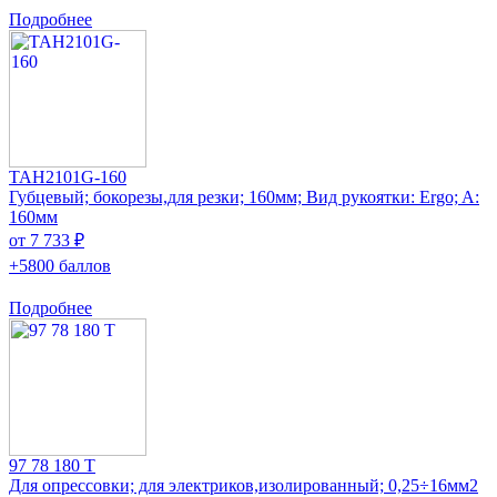
Подробнее
TAH2101G-160
Губцевый; бокорезы,для резки; 160мм; Вид рукоятки: Ergo; A:
160мм
от 7 733 ₽
+5800 баллов
Подробнее
97 78 180 T
Для опрессовки; для электриков,изолированный; 0,25÷16мм2