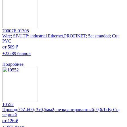
70007E.01305
Wire; SF/UTP; industrial Ethernet,PROFINET; 5e; stranded; Cu;
PVC
от 509 ₽
+23289 баллов
Подробнее
10552
Провод; OZ-600; 3x0,5мм2; неэкранированный; 0,6/1кВ; Cu;
черный
от 126 ₽