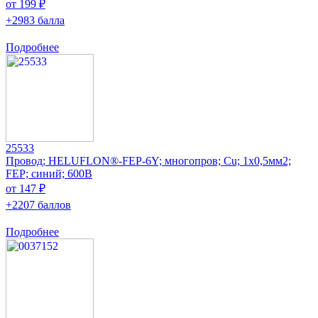
от 199 ₽
+2983 балла
Подробнее
25533
Провод; HELUFLON®-FEP-6Y; многопров; Cu; 1x0,5мм2;
FEP; синий; 600В
от 147 ₽
+2207 баллов
Подробнее