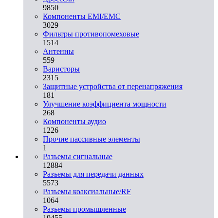
9850
Компоненты EMI/EMC
3029
Фильтры противопомеховые
1514
Антенны
559
Варисторы
2315
Защитные устройства от перенапряжения
181
Улучшение коэффициента мощности
268
Компоненты аудио
1226
Прочие пассивные элементы
1
Разъeмы сигнальные
12884
Разъeмы для передачи данных
5573
Разъeмы коаксиальные/RF
1064
Разъeмы промышленные
19455