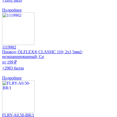
+1891 балл
Подробнее
1119902
Провод; ÖLFLEX® CLASSIC 110; 2x1,5мм2;
неэкранированный; Cu
от 199 ₽
+2983 балла
Подробнее
FLRY-A0.50-BR/1