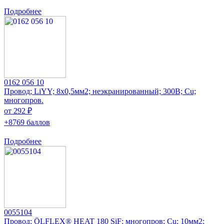
Подробнее
0162 056 10
Провод; LiYY; 8x0,5мм2; неэкранированный; 300В; Cu;
многопров.
от 292 ₽
+8769 баллов
Подробнее
0055104
Провод; ÖLFLEX® HEAT 180 SiF; многопров; Cu; 10мм2;