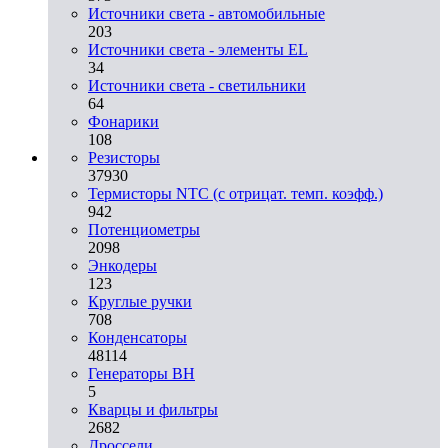
Источники света - автомобильные
203
Источники света - элементы EL
34
Источники света - светильники
64
Фонарики
108
Резисторы
37930
Термисторы NTC (с отрицат. темп. коэфф.)
942
Потенциометры
2098
Энкодеры
123
Круглые ручки
708
Конденсаторы
48114
Генераторы ВН
5
Кварцы и фильтры
2682
Дроссели