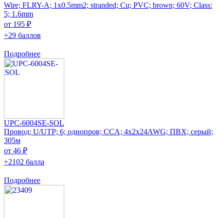
Wire; FLRY-A; 1x0.5mm2; stranded; Cu; PVC; brown; 60V; Class:
5; 1.6mm
от 195 ₽
+29 баллов
Подробнее
UPC-6004SE-SOL
Провод; U/UTP; 6; однопров; CCA; 4x2x24AWG; ПВХ; серый;
305м
от 46 ₽
+2102 балла
Подробнее