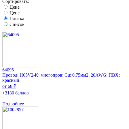
Сортировать:
Цене
Цене
Плитка
Список
64095
Провод; H05V2-K; многопров; Cu; 0,75мм2; 20AWG; ПВХ;
красный
от 68 ₽
+3130 баллов
Подробнее