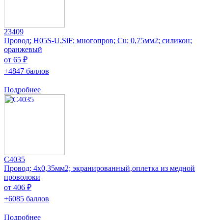
23409
Провод; H05S-U,SiF; многопров; Cu; 0,75мм2; силикон;
оранжевый
от 65 ₽
+4847 баллов
Подробнее
C4035
Провод; 4x0,35мм2; экранированный,оплетка из медной
проволоки
от 406 ₽
+6085 баллов
Подробнее