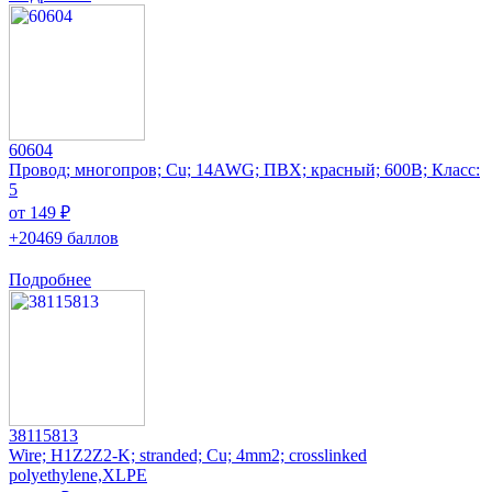
60604
Провод; многопров; Cu; 14AWG; ПВХ; красный; 600В; Класс:
5
от 149 ₽
+20469 баллов
Подробнее
38115813
Wire; H1Z2Z2-K; stranded; Cu; 4mm2; crosslinked
polyethylene,XLPE