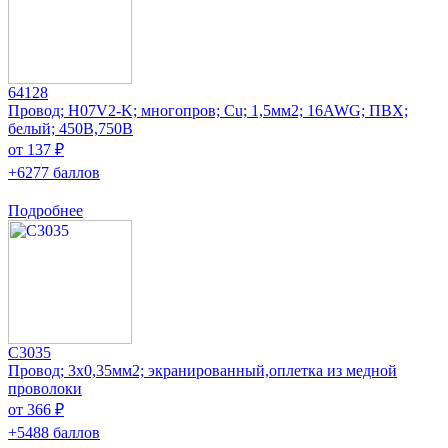
64128
Провод; H07V2-K; многопров; Cu; 1,5мм2; 16AWG; ПВХ;
белый; 450В,750В
от 137 ₽
+6277 баллов
Подробнее
C3035
Провод; 3x0,35мм2; экранированный,оплетка из медной
проволоки
от 366 ₽
+5488 баллов