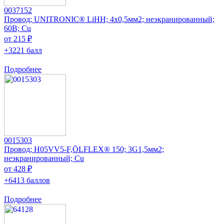
0037152
Провод; UNITRONIC® LiHH; 4x0,5мм2; неэкранированный;
60В; Cu
от 215 ₽
+3221 балл
Подробнее
0015303
Провод; H05VV5-F,ÖLFLEX® 150; 3G1,5мм2;
неэкранированный; Cu
от 428 ₽
+6413 баллов
Подробнее