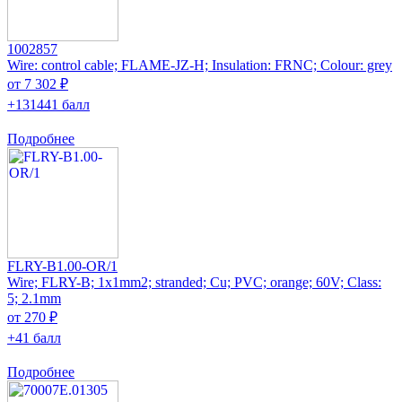
1002857
Wire: control cable; FLAME-JZ-H; Insulation: FRNC; Colour: grey
от 7 302 ₽
+131441 балл
Подробнее
FLRY-B1.00-OR/1
Wire; FLRY-B; 1x1mm2; stranded; Cu; PVC; orange; 60V; Class:
5; 2.1mm
от 270 ₽
+41 балл
Подробнее