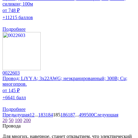
силикон; 100м
от 748 ₽
+11215 баллов
Подробнее
0022603
Провод; LiYY A; 3x22AWG; неэкранированный; 300В; Cu;
многопров.
от 145 ₽
+6641 балл
Подробнее
Предыдущая
1
2
...
183
184
185
186
187
...
499
500
Следующая
20
50
100
200
Провода
Для многих, наверное, станет открытием, что электрический