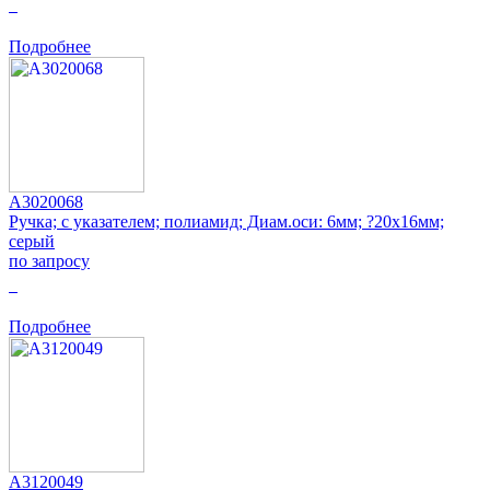
0
Подробнее
A3020068
Ручка; с указателем; полиамид; Диам.оси: 6мм; ?20x16мм;
серый
по запросу
0
Подробнее
A3120049