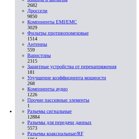
2682
Дроссели
9850
Компоненты EMI/EMC
3029
Фильтры противопомеховые
1514
Антенны
559
Варисторы
2315
Защитные устройства от перенапряжения
181
Улучшение коэффициента мощности
268
Компоненты аудио
1226
Прочие пассивные элементы
1
Разъeмы сигнальные
12884
Разъeмы для передачи данных
5573
Разъeмы коаксиальные/RF