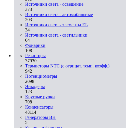
Источники света - освещение
373
Источники света - автомобильные
203
Источники света - элементы EL
34
Источники света - светильники
64
Фонарики
108
Резисторы
37930
Термисторы NTC (с отрицат. темп. коэфф.)
942
Потенциометры
2098
Энкодеры
123
Круглые ручки
708
Конденсаторы
48114
Генераторы ВН
5
Кварцы и фильтры