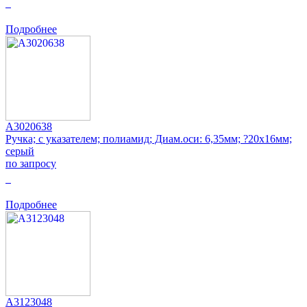
0
Подробнее
A3020638
Ручка; с указателем; полиамид; Диам.оси: 6,35мм; ?20x16мм;
серый
по запросу
0
Подробнее
A3123048