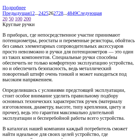
Подробнее
Предыдущая
1
2
...
24
25
26
27
28
...
48
49
Следующая
20
50
100
200
Круглые ручки
В приборах, где непосредственное участие принимают
потенциометры, реостаты и переменные резисторы, обойтись
без самых элементарных сопроводительных аксессуаров
просто невозможно и ручки для потенциометров — это один
из таких компонентов. Специальные ручки способны
обеспечить не только комфортную эксплуатацию устройства,
но и обеспечить безопасность, ведь металлический
поворотный штифт очень тонкий и может находиться под
высоким напряжением.
Определившись с условиями предстоящей эксплуатации,
стоит особое внимание уделить правильному подбору
основных технических характеристик ручек (материалу
изготовления, диаметру, высоте, типу крепления, цвету и
прочее), ведь это гарантия максимально длительной
эксплуатации и бесперебойной работы всего устройства.
В каталогах нашей компании каждый потребитель сможет
найти идеальное для своих целей устройство, где