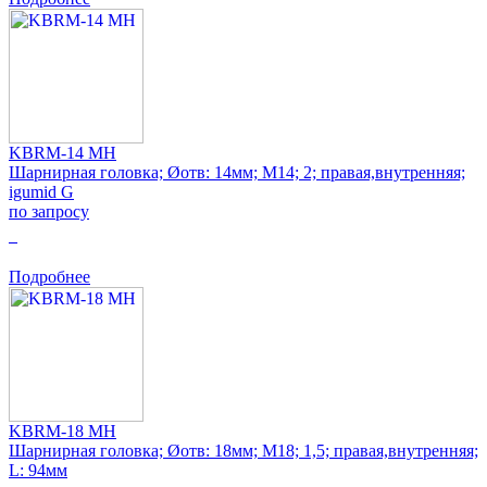
KBRM-14 MH
Шарнирная головка; Øотв: 14мм; M14; 2; правая,внутренняя;
igumid G
по запросу
0
Подробнее
KBRM-18 MH
Шарнирная головка; Øотв: 18мм; M18; 1,5; правая,внутренняя;
L: 94мм