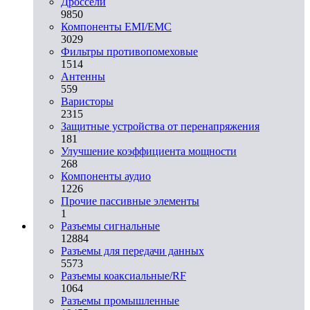
Дроссели
9850
Компоненты EMI/EMC
3029
Фильтры противопомеховые
1514
Антенны
559
Варисторы
2315
Защитные устройства от перенапряжения
181
Улучшение коэффициента мощности
268
Компоненты аудио
1226
Прочие пассивные элементы
1
Разъeмы сигнальные
12884
Разъeмы для передачи данных
5573
Разъeмы коаксиальные/RF
1064
Разъeмы промышленные