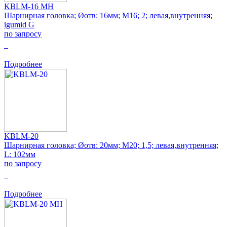
KBLM-16 MH
Шарнирная головка; Øотв: 16мм; M16; 2; левая,внутренняя;
igumid G
по запросу
0
Подробнее
KBLM-20
Шарнирная головка; Øотв: 20мм; M20; 1,5; левая,внутренняя;
L: 102мм
по запросу
0
Подробнее