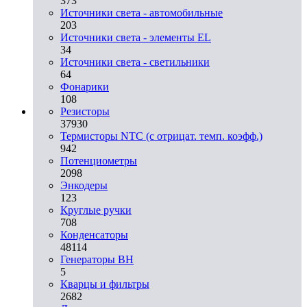
373
Источники света - автомобильные
203
Источники света - элементы EL
34
Источники света - светильники
64
Фонарики
108
Резисторы
37930
Термисторы NTC (с отрицат. темп. коэфф.)
942
Потенциометры
2098
Энкодеры
123
Круглые ручки
708
Конденсаторы
48114
Генераторы ВН
5
Кварцы и фильтры
2682