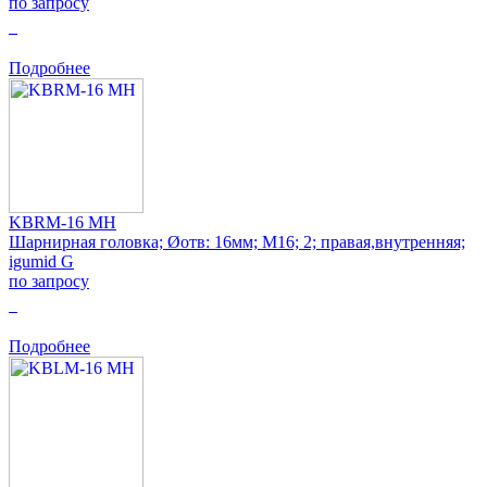
по запросу
0
Подробнее
KBRM-16 MH
Шарнирная головка; Øотв: 16мм; M16; 2; правая,внутренняя;
igumid G
по запросу
0
Подробнее