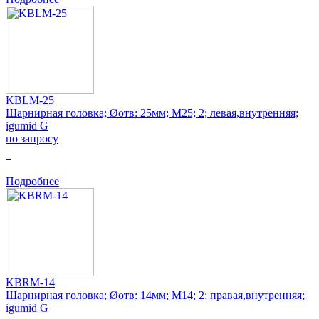
KBLM-25
Шарнирная головка; Øотв: 25мм; M25; 2; левая,внутренняя;
igumid G
по запросу
0
Подробнее
KBRM-14
Шарнирная головка; Øотв: 14мм; M14; 2; правая,внутренняя;
igumid G