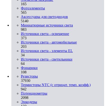
165
Фотоэлементы
565
Аксессуары для светодиодов
5140
Миниатюрные источники света
983
Источники света - освещение
373
Источники света - автомобильные
203
Источники света - элементы EL
34
Источники света - светильники
64
Фонарики
108
Резисторы
37930
Термисторы NTC (с отрицат. темп. коэфф.)
942
Потенциометры
2098
Энкодеры