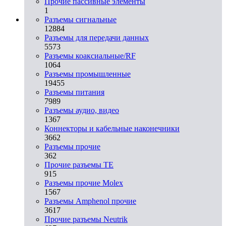
Прочие пассивные элементы
1
Разъeмы сигнальные
12884
Разъeмы для передачи данных
5573
Разъeмы коаксиальные/RF
1064
Разъeмы промышленные
19455
Разъeмы питания
7989
Разъeмы аудио, видео
1367
Коннекторы и кабельные наконечники
3662
Разъeмы прочие
362
Прочие разъемы TE
915
Разъемы прочие Molex
1567
Разъемы Amphenol прочие
3617
Прочие разъемы Neutrik