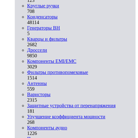
123
Круглые ручки
708
Конденсаторы
48114
Генераторы ВН
5
Кварцы и фильтры
2682
Дроссели
9850
Компоненты EMI/EMC
3029
Фильтры противопомеховые
1514
Антенны
559
Варисторы
2315
Защитные устройства от перенапряжения
181
Улучшение коэффициента мощности
268
Компоненты аудио
1226