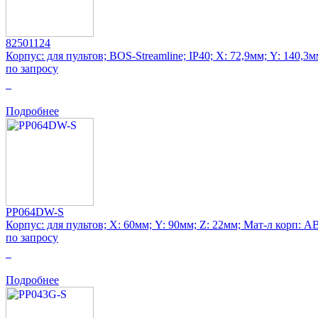
82501124
Корпус: для пультов; BOS-Streamline; IP40; Х: 72,9мм; Y: 140,3
по запросу
0
Подробнее
PP064DW-S
Корпус: для пультов; Х: 60мм; Y: 90мм; Z: 22мм; Мат-л корп: A
по запросу
0
Подробнее