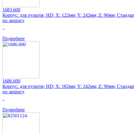
1683.600
Корпус: для пультов; HD; Х: 122мм; Y: 242мм; Z: 90мм; Станда
по запросу
0
Подробнее
1686.600
Корпус: для пультов; HD; Х: 182мм; Y: 242мм; Z: 90мм; Станда
по запросу
0
Подробнее