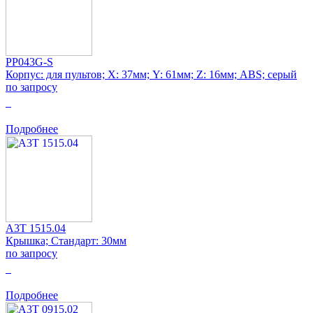
PP043G-S
Корпус: для пультов; Х: 37мм; Y: 61мм; Z: 16мм; ABS; серый
по запросу
0
Подробнее
A3T 1515.04
Крышка; Стандарт: 30мм
по запросу
0
Подробнее