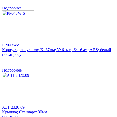
Подробнее
PP043W-S
Корпус: для пультов; Х: 37мм; Y: 61мм; Z: 16мм; ABS; белый
по запросу
0
Подробнее
A3T 2320.09
Крышка; Стандарт: 30мм
по запросу