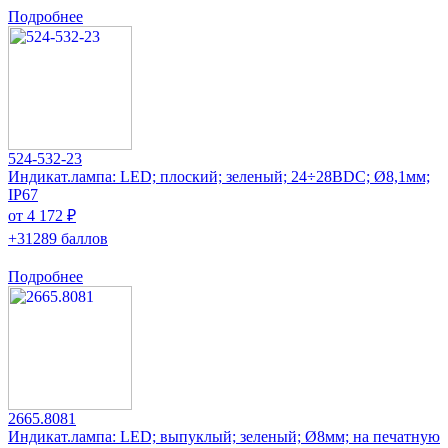
Подробнее
524-532-23
Индикат.лампа: LED; плоский; зеленый; 24÷28ВDC; Ø8,1мм;
IP67
от 4 172 ₽
+31289 баллов
Подробнее
2665.8081
Индикат.лампа: LED; выпуклый; зеленый; Ø8мм; на печатную