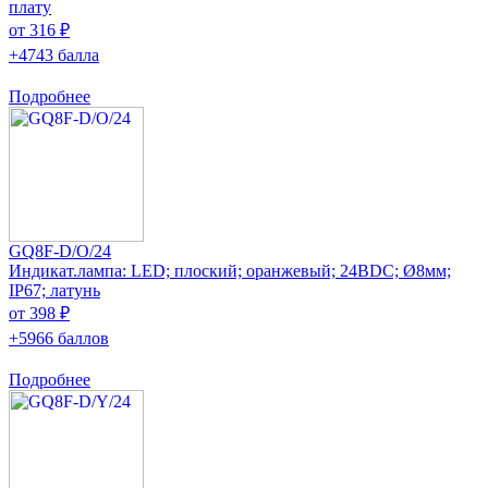
плату
от 316 ₽
+4743 балла
Подробнее
GQ8F-D/O/24
Индикат.лампа: LED; плоский; оранжевый; 24ВDC; Ø8мм;
IP67; латунь
от 398 ₽
+5966 баллов
Подробнее