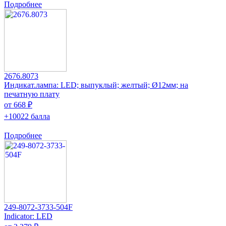
Подробнее
2676.8073
Индикат.лампа: LED; выпуклый; желтый; Ø12мм; на
печатную плату
от 668 ₽
+10022 балла
Подробнее
249-8072-3733-504F
Indicator: LED