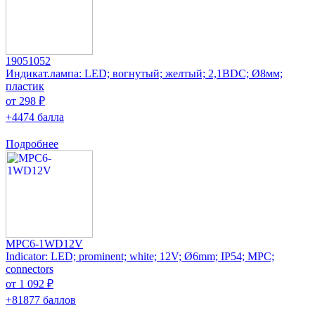
19051052
Индикат.лампа: LED; вогнутый; желтый; 2,1ВDC; Ø8мм;
пластик
от 298 ₽
+4474 балла
Подробнее
MPC6-1WD12V
Indicator: LED; prominent; white; 12V; Ø6mm; IP54; MPC;
connectors
от 1 092 ₽
+81877 баллов