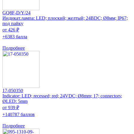
GQ8F-D/Y/24
Индикат.лампа: LED; плоский; желтый; 24ВDC; Ø8мм; IP67;
под пайку
от 426 ₽
+6383 балла
Подробнее
17-050350
Indicator: LED; recessed; red; 24VDC; Ø8mm; 17; connectors;
ØLED: 5mm
от 939 ₽
+140787 баллов
Подробнее