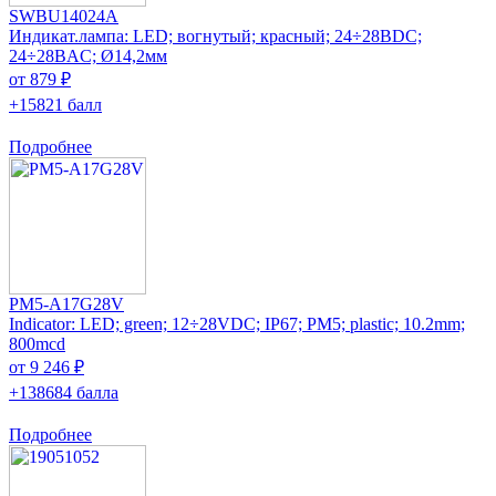
SWBU14024A
Индикат.лампа: LED; вогнутый; красный; 24÷28ВDC;
24÷28ВAC; Ø14,2мм
от 879 ₽
+15821 балл
Подробнее
PM5-A17G28V
Indicator: LED; green; 12÷28VDC; IP67; PM5; plastic; 10.2mm;
800mcd
от 9 246 ₽
+138684 балла
Подробнее