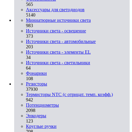
565
Аксессуары для светодиодов
5140
Миниатюрные источники света
983
Источники света - освещение
373
Источники света - автомобильные
203
Источники света - элементы EL
34
Источники света - светильники
64
Фонарики
108
Резисторы
37930
Термисторы NTC (с отрицат. темп. коэфф.)
942
Потенциометры
2098
Энкодеры
123
Круглые ручки
708