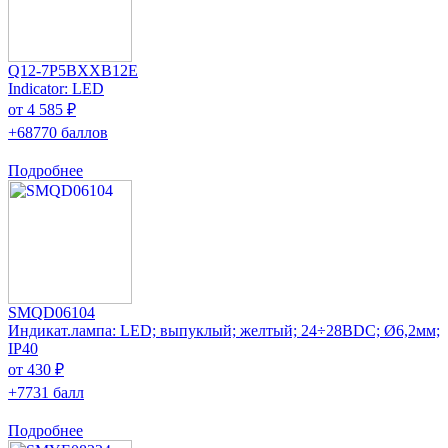
Q12-7P5BXXB12E
Indicator: LED
от 4 585 ₽
+68770 баллов
Подробнее
SMQD06104
Индикат.лампа: LED; выпуклый; желтый; 24÷28ВDC; Ø6,2мм;
IP40
от 430 ₽
+7731 балл
Подробнее