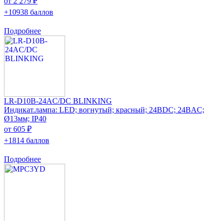
от 2 279 ₽
+10938 баллов
Подробнее
LR-D10B-24AC/DC BLINKING
Индикат.лампа: LED; вогнутый; красный; 24ВDC; 24ВAC;
Ø13мм; IP40
от 605 ₽
+1814 баллов
Подробнее