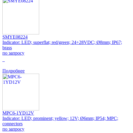
SMYE08224
Indicator: LED; superflat; red/green; 24÷28VDC; Ø8mm; IP67;
brass
по запросу
0
Подробнее
MPC6-1YD12V
Indicator: LED; prominent; yellow; 12V; Ø6mm; IP54; MPC;
connectors
по запросу