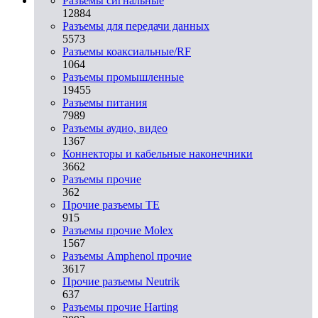
Разъeмы сигнальные
12884
Разъeмы для передачи данных
5573
Разъeмы коаксиальные/RF
1064
Разъeмы промышленные
19455
Разъeмы питания
7989
Разъeмы аудио, видео
1367
Коннекторы и кабельные наконечники
3662
Разъeмы прочие
362
Прочие разъемы TE
915
Разъемы прочие Molex
1567
Разъемы Amphenol прочие
3617
Прочие разъемы Neutrik
637
Разъемы прочие Harting