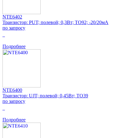
NTE6402
Транзистор: PUT; полевой; 0,3Вт; TO92; -20/20мА
по запросу
0
Подробнее
NTE6400
Транзистор: UJT; полевой; 0,45Вт; TO39
по запросу
0
Подробнее