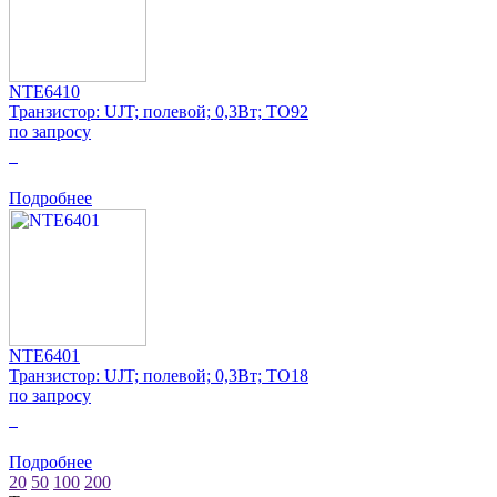
NTE6410
Транзистор: UJT; полевой; 0,3Вт; TO92
по запросу
0
Подробнее
NTE6401
Транзистор: UJT; полевой; 0,3Вт; TO18
по запросу
0
Подробнее
20
50
100
200