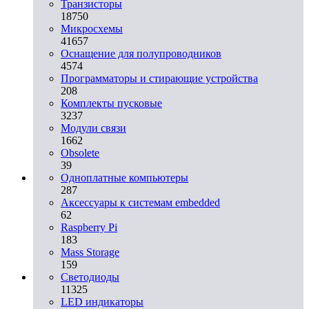
Транзисторы
18750
Микросхемы
41657
Оснащение для полупроводников
4574
Программаторы и стирающие устройства
208
Комплекты пусковые
3237
Модули связи
1662
Obsolete
39
Одноплатные компьютеры
287
Аксессуары к системам embedded
62
Raspberry Pi
183
Mass Storage
159
Светодиоды
11325
LED индикаторы