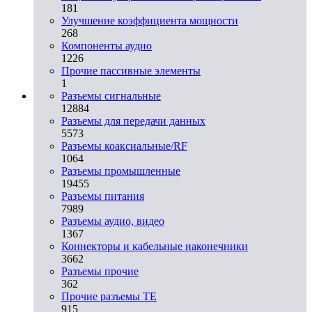
181
Улучшение коэффициента мощности
268
Компоненты аудио
1226
Прочие пассивные элементы
1
Разъeмы сигнальные
12884
Разъeмы для передачи данных
5573
Разъeмы коаксиальные/RF
1064
Разъeмы промышленные
19455
Разъeмы питания
7989
Разъeмы аудио, видео
1367
Коннекторы и кабельные наконечники
3662
Разъeмы прочие
362
Прочие разъемы TE
915