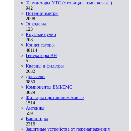
Термисторы NTC (с отрицат. темп. коэфф.)
942
Потенциометры
2098
Энкодеры
123
Круглые ручки
708
Конденсаторы
48114
Генераторы ВН
5
Кварцы и фильтры
2682
Дроссели
9850
Компоненты EMI/EMC
3029
Фильтры противопомеховые
1514
Антенны
559
Варисторы
2315
Защитные устройства от перенапряжения