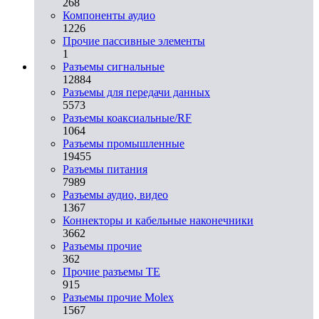
268
Компоненты аудио
1226
Прочие пассивные элементы
1
Разъeмы сигнальные
12884
Разъeмы для передачи данных
5573
Разъeмы коаксиальные/RF
1064
Разъeмы промышленные
19455
Разъeмы питания
7989
Разъeмы аудио, видео
1367
Коннекторы и кабельные наконечники
3662
Разъeмы прочие
362
Прочие разъемы TE
915
Разъемы прочие Molex
1567