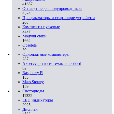
41657
Оснащение для полупроводников
4574
Программаторы и стирающие устройства
208
Комплекты пусковые
3237
Модули связи
1662
Obsolete
39
Одноплатные компьютеры
287
Аксессуары к системам embedded
62
Raspberry Pi
183
Mass Storage
159
Светодиоды
11325
LED индикаторы
2025
Дисплеи
4538