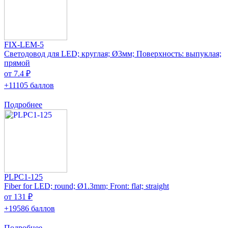
FIX-LEM-5
Светодовод для LED; круглая; Ø3мм; Поверхность: выпуклая;
прямой
от 7.4 ₽
+11105 баллов
Подробнее
PLPC1-125
Fiber for LED; round; Ø1.3mm; Front: flat; straight
от 131 ₽
+19586 баллов
Подробнее