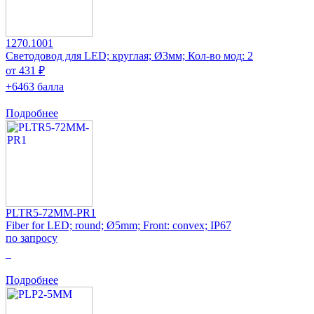
1270.1001
Светодовод для LED; круглая; Ø3мм; Кол-во мод: 2
от 431 ₽
+6463 балла
Подробнее
PLTR5-72MM-PR1
Fiber for LED; round; Ø5mm; Front: convex; IP67
по запросу
0
Подробнее