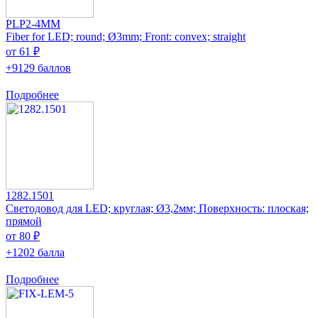
PLP2-4MM
Fiber for LED; round; Ø3mm; Front: convex; straight
от 61 ₽
+9129 баллов
Подробнее
1282.1501
Светодовод для LED; круглая; Ø3,2мм; Поверхность: плоская;
прямой
от 80 ₽
+1202 балла
Подробнее