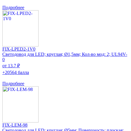
Подробнее
FIX-LPED2-1V0
Светодовод для LED; круглая; Ø1,5мм; Кол-во мод: 2; UL94V-
0
от 13.7 ₽
+20564 балла
Подробнее
FIX-LEM-98
Светодовод для LED; круглая; Ø5мм; Поверхность: плоская;