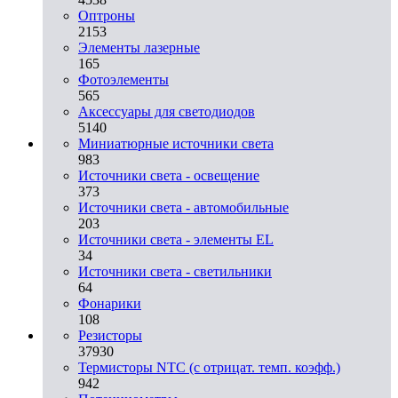
Оптроны
2153
Элементы лазерные
165
Фотоэлементы
565
Аксессуары для светодиодов
5140
Миниатюрные источники света
983
Источники света - освещение
373
Источники света - автомобильные
203
Источники света - элементы EL
34
Источники света - светильники
64
Фонарики
108
Резисторы
37930
Термисторы NTC (с отрицат. темп. коэфф.)
942