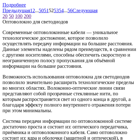
Подробнее
Предыдущая
1
2
...
50
51
52
53
54
...
56
Следующая
20
50
100
200
Оптоволокно для светодиодов
Современные оптоволоконные кабели — уникальное
технологическое достижение, которое позволило
осуществлять передачу информации на большие расстояния.
Данные элементы наделены рядом преимуществ, в сравнении
с другими носителями, способны обеспечить скоростную и
неограниченную полосу пропускания для объёмной
информации на большие расстояния.
Возможность использования оптоволокна для светодиодов
позволило значительно расширить технологические пределы
во многих областях. Волоконно-оптические линии связи
представляют собой прозрачные стеклянные нити, по
которым распространяется свет из одного конца в другой, а
благодаря эффекту полного внутреннего отражения потери
при этом минимальны.
Система передачи информации по оптоволоконной системе
достаточно проста и состоит из: оптического передатчика,
приёмника и оптоволоконного кабеля. Само оптоволокно
состоит из: ядра и оболочки (защитной и оптической), в