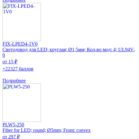
FIX-LPED4-1V0
Светодовод для LED; круглая; Ø1,5мм; Кол-во мод: 4; UL94V-
0
от 15 ₽
+22327 баллов
Подробнее
PLW5-250
Fiber for LED; round; Ø5mm; Front: convex
от 297 ₽