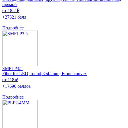
прямой
от 18.2 ₽
+27321 балл
Подробнее
SMFLP3.5
Fiber for LED; round; Ø4.2mm; Front: convex
от 118 ₽
+17696 баллов
Подробнее