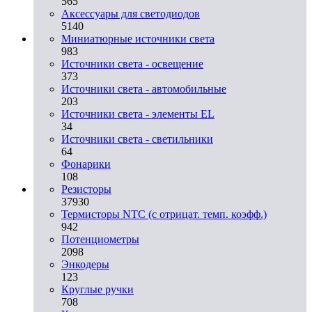
565
Аксессуары для светодиодов
5140
Миниатюрные источники света
983
Источники света - освещение
373
Источники света - автомобильные
203
Источники света - элементы EL
34
Источники света - светильники
64
Фонарики
108
Резисторы
37930
Термисторы NTC (с отрицат. темп. коэфф.)
942
Потенциометры
2098
Энкодеры
123
Круглые ручки
708