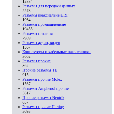
12884
Разъeмы для передачи данных
5573
Разъeмы коаксиальные/RF
1064
Разъeмы промышленные
19455
Разъeмы питания
7989
Разъeмы аудио, видео
1367
Коннекторы и кабельные наконечники
3662
Разъeмы прочие
362
Прочие разъемы TE
915
Разъемы прочие Molex
1567
Разъемы Amphenol прочие
3617
Прочие разъемы Neutrik
637
Разъемы прочие Harting
3093