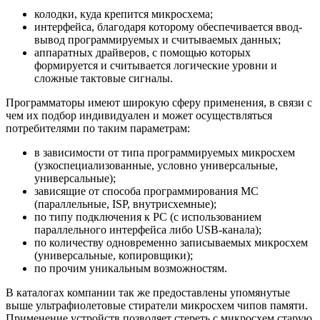
колодки, куда крепится микросхема;
интерфейса, благодаря которому обеспечивается ввод-
вывод программируемых и считываемых данных;
аппаратных драйверов, с помощью которых
формируется и считывается логические уровни и
сложные тактовые сигналы.
Программаторы имеют широкую сферу применения, в связи с
чем их подбор индивидуален и может осуществляться
потребителями по таким параметрам:
в зависимости от типа программируемых микросхем
(узкоспециализованные, условно универсальные,
универсальные);
зависящие от способа программирования МС
(параллельные, ISP, внутрисхемные);
по типу подключения к РС (с использованием
параллельного интерфейса либо USB-канала);
по количеству одновременно записываемых микросхем
(универсальные, копировщики);
по прочим уникальным возможностям.
В каталогах компании так же предоставлены упомянутые
выше ультрафиолетовые стиратели микросхем чипов памяти.
Применение устройств позволяет стереть с микросхем старую