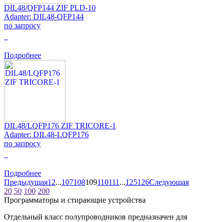
DIL48/QFP144 ZIF PLD-10
Adapter: DIL48-QFP144
по запросу
0
Подробнее
DIL48/LQFP176 ZIF TRICORE-1
Adapter: DIL48-LQFP176
по запросу
0
Подробнее
Предыдущая
1
2
...
107
108
109
110
111
...
125
126
Следующая
20
50
100
200
Программаторы и стирающие устройства
Отдельный класс полупроводников предназначен для