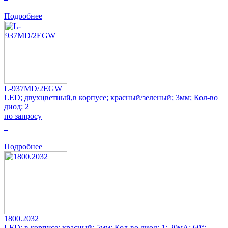
Подробнее
L-937MD/2EGW
LED; двухцветный,в корпусе; красный/зеленый; 3мм; Кол-во
диод: 2
по запросу
0
Подробнее
1800.2032
LED; в корпусе; красный; 5мм; Кол-во диод: 1; 20мА; 60°;