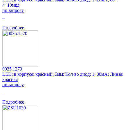
4÷10мкд
по запросу
0
Подробнее
0035.1270
LED; в корпусе; красный; 5мм; Кол-во диод: 1; 30мА; Линза:
красная
по запросу
0
Подробнее