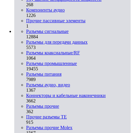
268
Компоненты аудио
1226
Прочие пассивные элементы
1
Разъeмы сигнальные
12884
Разъeмы для передачи данных
5573
Разъeмы коаксиальные/RF
1064
Разъeмы промышленные
19455
Разъeмы питания
7989
Разъeмы аудио, видео
1367
Коннекторы и кабельные наконечники
3662
Разъeмы прочие
362
Прочие разъемы TE
915
Разъемы прочие Molex
1567