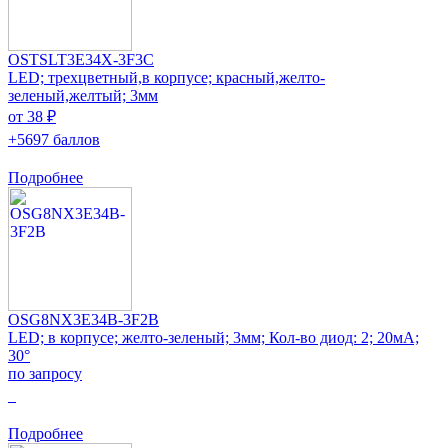
OSTSLT3E34X-3F3C
LED; трехцветный,в корпусе; красный,желто-
зеленый,желтый; 3мм
от 38 ₽
+5697 баллов
Подробнее
OSG8NX3E34B-3F2B
LED; в корпусе; желто-зеленый; 3мм; Кол-во диод: 2; 20мА;
30°
по запросу
0
Подробнее