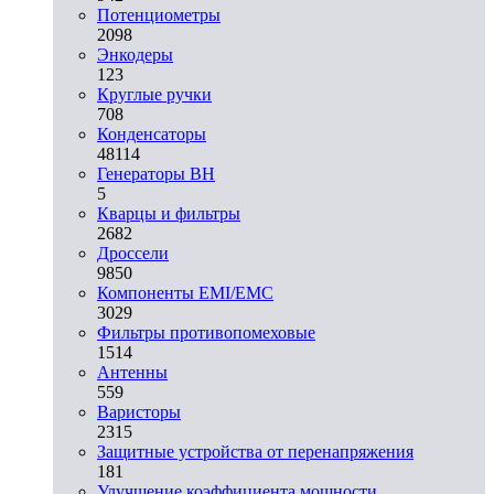
Потенциометры
2098
Энкодеры
123
Круглые ручки
708
Конденсаторы
48114
Генераторы ВН
5
Кварцы и фильтры
2682
Дроссели
9850
Компоненты EMI/EMC
3029
Фильтры противопомеховые
1514
Антенны
559
Варисторы
2315
Защитные устройства от перенапряжения
181
Улучшение коэффициента мощности