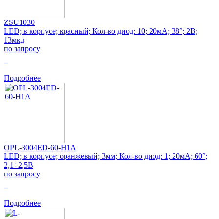
ZSU1030
LED; в корпусе; красный; Кол-во диод: 10; 20мА; 38°; 2В;
13мкд
по запросу
0
Подробнее
OPL-3004ED-60-H1A
LED; в корпусе; оранжевый; 3мм; Кол-во диод: 1; 20мА; 60°;
2,1÷2,5В
по запросу
0
Подробнее