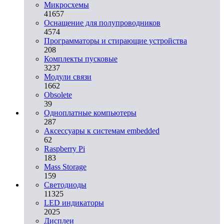
Микросхемы
41657
Оснащение для полупроводников
4574
Программаторы и стирающие устройства
208
Комплекты пусковые
3237
Модули связи
1662
Obsolete
39
Одноплатные компьютеры
287
Аксессуары к системам embedded
62
Raspberry Pi
183
Mass Storage
159
Светодиоды
11325
LED индикаторы
2025
Дисплеи