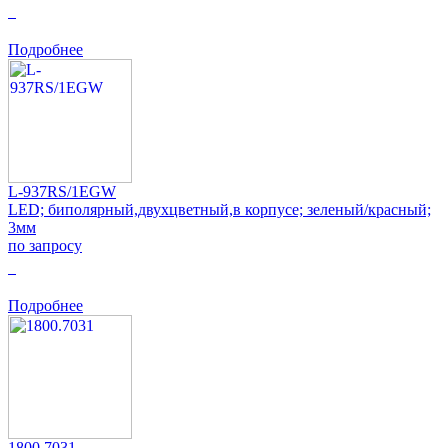
0
Подробнее
L-937RS/1EGW
LED; биполярный,двухцветный,в корпусе; зеленый/красный;
3мм
по запросу
0
Подробнее
1800.7031