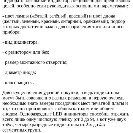
подобрать идеальный индикатор специально для предстоящих
целей, особенно если руководиться основными параметрами:
- цвет лампы (жёлтый, зелёный, красный) и цвет диода
(жёлтый, зелёный, красный, янтарный, оранжевый), подбор
которых достаточно важен для оформления того или иного
прибора;
- вид индикатора;
- с резистором или без;
- размер монтажного отверстия;
- диаметр диода;
- класс защиты.
Для осуществления удачной покупки, а ведь индикаторы
могут быть совершенно разных размеров, в первую очередь,
необходимо знать замеры посадочных мест печатной платы и
то, что они производятся с общим катодом или общим
анодом. Одноразрядные LED индикаторы способны отражать
всего лишь одну числовую ячейку (от 0 до 9), а вот уже двух-,
трёх-, четырёхразрядные индикаторы от 2-х до 4-х
сегментных групп.