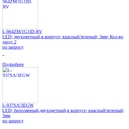
L-964ZM/1G1ID-RV
LED; двухцветный,в корпусе; красный/зеленый; 3мм; Кол-во
диод: 2
по запросу
0
Подробнее
L-937SA/3EGW
LED; биполярный,двухцветный,в корпусе; красный/зеленый;
3мм
по запросу
0