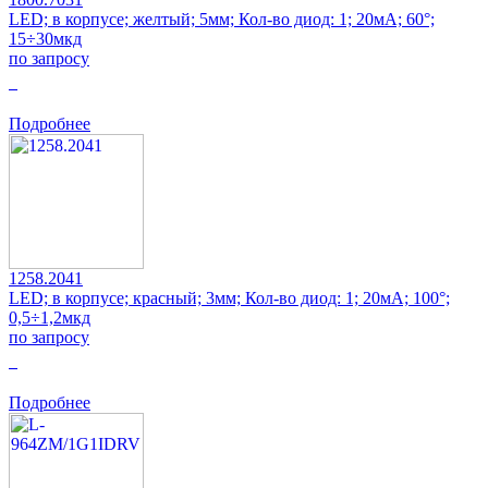
LED; в корпусе; желтый; 5мм; Кол-во диод: 1; 20мА; 60°;
15÷30мкд
по запросу
0
Подробнее
1258.2041
LED; в корпусе; красный; 3мм; Кол-во диод: 1; 20мА; 100°;
0,5÷1,2мкд
по запросу
0
Подробнее