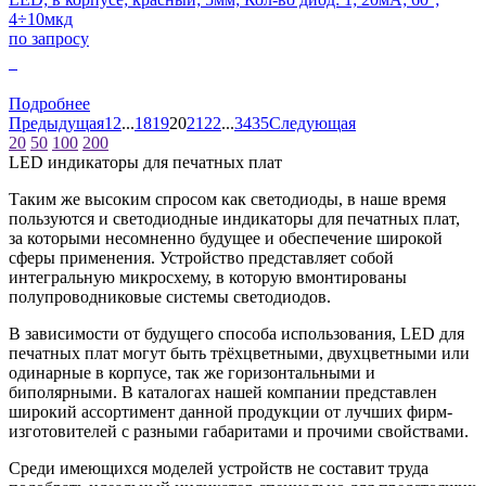
4÷10мкд
по запросу
0
Подробнее
Предыдущая
1
2
...
18
19
20
21
22
...
34
35
Следующая
20
50
100
200
LED индикаторы для печатных плат
Таким же высоким спросом как светодиоды, в наше время
пользуются и светодиодные индикаторы для печатных плат,
за которыми несомненно будущее и обеспечение широкой
сферы применения. Устройство представляет собой
интегральную микросхему, в которую вмонтированы
полупроводниковые системы светодиодов.
В зависимости от будущего способа использования, LED для
печатных плат могут быть трёхцветными, двухцветными или
одинарные в корпусе, так же горизонтальными и
биполярными. В каталогах нашей компании представлен
широкий ассортимент данной продукции от лучших фирм-
изготовителей с разными габаритами и прочими свойствами.
Среди имеющихся моделей устройств не составит труда