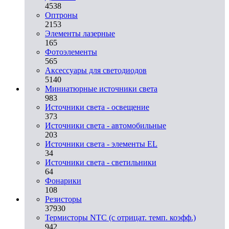
4538
Оптроны
2153
Элементы лазерные
165
Фотоэлементы
565
Аксессуары для светодиодов
5140
Миниатюрные источники света
983
Источники света - освещение
373
Источники света - автомобильные
203
Источники света - элементы EL
34
Источники света - светильники
64
Фонарики
108
Резисторы
37930
Термисторы NTC (с отрицат. темп. коэфф.)
942