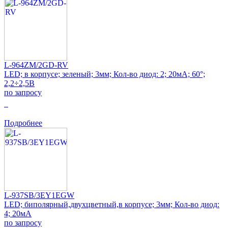
L-964ZM/2GD-RV
LED; в корпусе; зеленый; 3мм; Кол-во диод: 2; 20мА; 60°;
2,2÷2,5В
по запросу
0
Подробнее
L-937SB/3EY1EGW
LED; биполярный,двухцветный,в корпусе; 3мм; Кол-во диод:
4; 20мА
по запросу