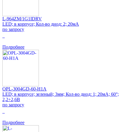
L-964ZM/1G1IDRV
LED; в корпусе; Кол-во диод: 2; 20мА
по запросу
0
Подробнее
OPL-3004GD-60-H1A
LED; в корпусе; зеленый; 3мм; Кол-во диод: 1; 20мА; 60°;
2,2÷2,6В
по запросу
0
Подробнее