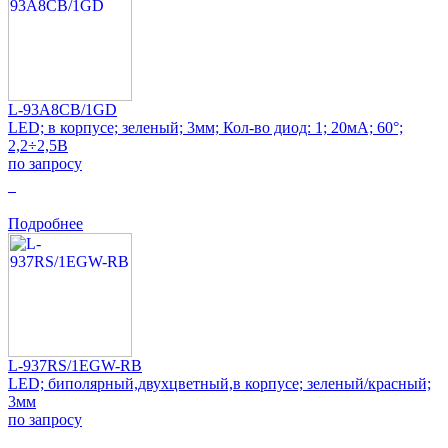
L-93A8CB/1GD
LED; в корпусе; зеленый; 3мм; Кол-во диод: 1; 20мА; 60°;
2,2÷2,5В
по запросу
0
Подробнее
L-937RS/1EGW-RB
LED; биполярный,двухцветный,в корпусе; зеленый/красный;
3мм
по запросу
0