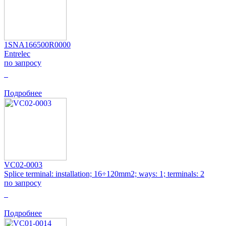
1SNA166500R0000
Entrelec
по запросу
0
Подробнее
VC02-0003
Splice terminal: installation; 16÷120mm2; ways: 1; terminals: 2
по запросу
0
Подробнее