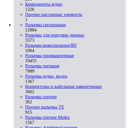
Компоненты аудио
1226
Прочие пассивные элементы
1
Разъeмы сигнальные
12884
Разъeмы для передачи данных
5573
Разъeмы коаксиальные/RF
1064
Разъeмы промышленные
19455
Разъeмы питания
7989
Разъeмы аудио, видео
1367
Коннекторы и кабельные наконечники
3662
Разъeмы прочие
362
Прочие разъемы TE
915
Разъемы прочие Molex
1567
Разъемы Amphenol прочие