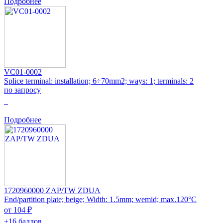
Подробнее
VC01-0002
Splice terminal: installation; 6÷70mm2; ways: 1; terminals: 2
по запросу
0
Подробнее
1720960000 ZAP/TW ZDUA
End/partition plate; beige; Width: 1.5mm; wemid; max.120°C
от 104 ₽
+16 баллов