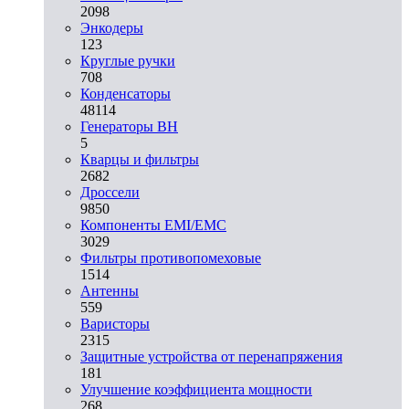
2098
Энкодеры
123
Круглые ручки
708
Конденсаторы
48114
Генераторы ВН
5
Кварцы и фильтры
2682
Дроссели
9850
Компоненты EMI/EMC
3029
Фильтры противопомеховые
1514
Антенны
559
Варисторы
2315
Защитные устройства от перенапряжения
181
Улучшение коэффициента мощности
268