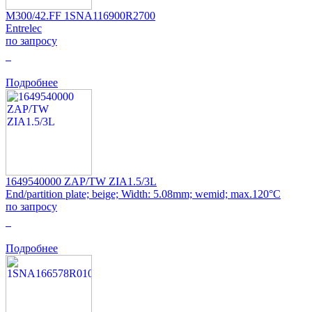
M300/42.FF 1SNA116900R2700
Entrelec
по запросу
0
Подробнее
1649540000 ZAP/TW ZIA1.5/3L
End/partition plate; beige; Width: 5.08mm; wemid; max.120°C
по запросу
0
Подробнее