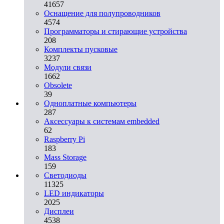
41657
Оснащение для полупроводников
4574
Программаторы и стирающие устройства
208
Комплекты пусковые
3237
Модули связи
1662
Obsolete
39
Одноплатные компьютеры
287
Аксессуары к системам embedded
62
Raspberry Pi
183
Mass Storage
159
Светодиоды
11325
LED индикаторы
2025
Дисплеи
4538