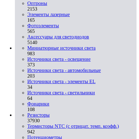
Оптроны
2153
Элементы лазерные
165
Фотоэлементы
565
Аксессуары для светодиодов
5140
Миниатюрные источники света
983
Источники света - освещение
373
Источники света - автомобильные
203
Источники света - элементы EL
34
Источники света - светильники
64
Фонарики
108
Резисторы
37930
Термисторы NTC (с отрицат. темп. коэфф.)
942
Потенциометры