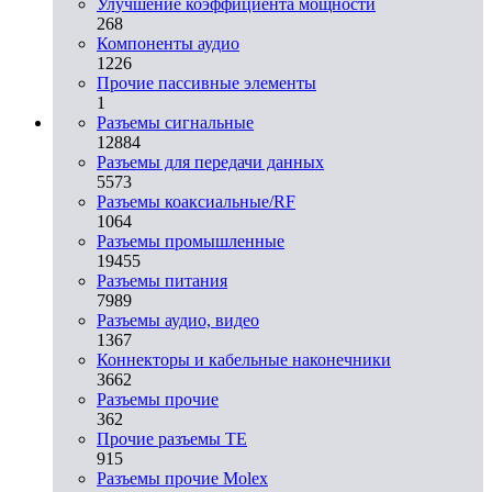
Улучшение коэффициента мощности
268
Компоненты аудио
1226
Прочие пассивные элементы
1
Разъeмы сигнальные
12884
Разъeмы для передачи данных
5573
Разъeмы коаксиальные/RF
1064
Разъeмы промышленные
19455
Разъeмы питания
7989
Разъeмы аудио, видео
1367
Коннекторы и кабельные наконечники
3662
Разъeмы прочие
362
Прочие разъемы TE
915
Разъемы прочие Molex