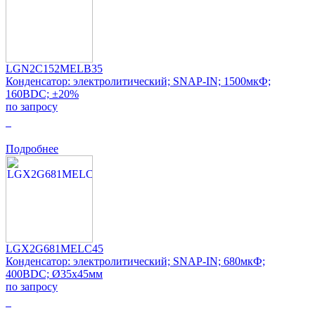
LGN2C152MELB35
Конденсатор: электролитический; SNAP-IN; 1500мкФ;
160ВDC; ±20%
по запросу
0
Подробнее
LGX2G681MELC45
Конденсатор: электролитический; SNAP-IN; 680мкФ;
400ВDC; Ø35x45мм
по запросу
0