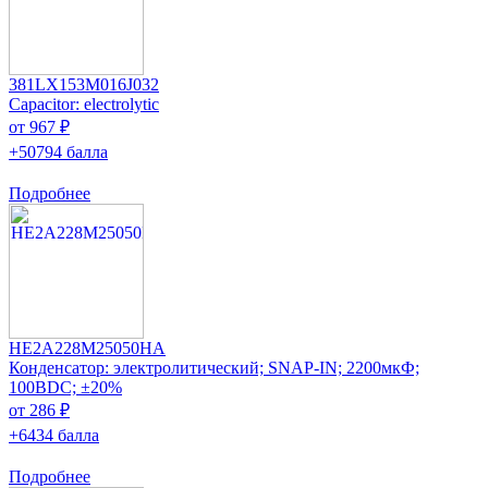
381LX153M016J032
Capacitor: electrolytic
от 967 ₽
+50794 балла
Подробнее
HE2A228M25050HA
Конденсатор: электролитический; SNAP-IN; 2200мкФ;
100ВDC; ±20%
от 286 ₽
+6434 балла
Подробнее