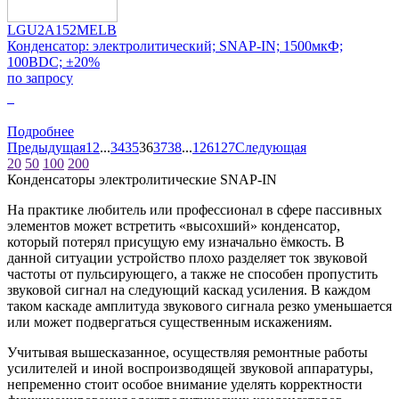
LGU2A152MELB
Конденсатор: электролитический; SNAP-IN; 1500мкФ;
100ВDC; ±20%
по запросу
0
Подробнее
Предыдущая
1
2
...
34
35
36
37
38
...
126
127
Следующая
20
50
100
200
Конденсаторы электролитические SNAP-IN
На практике любитель или профессионал в сфере пассивных
элементов может встретить «высохший» конденсатор,
который потерял присущую ему изначально ёмкость. В
данной ситуации устройство плохо разделяет ток звуковой
частоты от пульсирующего, а также не способен пропустить
звуковой сигнал на следующий каскад усиления. В каждом
таком каскаде амплитуда звукового сигнала резко уменьшается
или может подвергаться существенным искажениям.
Учитывая вышесказанное, осуществляя ремонтные работы
усилителей и иной воспроизводящей звуковой аппаратуры,
непременно стоит особое внимание уделять корректности