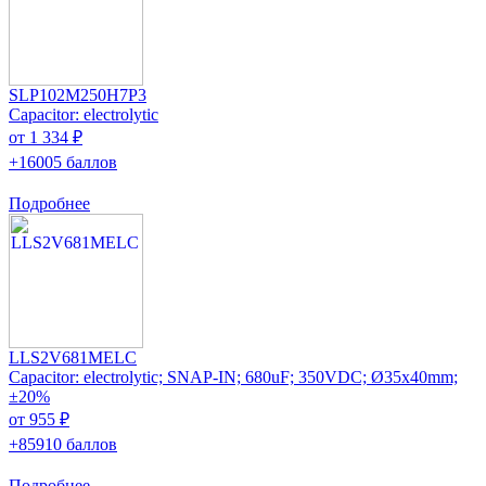
SLP102M250H7P3
Capacitor: electrolytic
от 1 334 ₽
+16005 баллов
Подробнее
LLS2V681MELC
Capacitor: electrolytic; SNAP-IN; 680uF; 350VDC; Ø35x40mm;
±20%
от 955 ₽
+85910 баллов
Подробнее