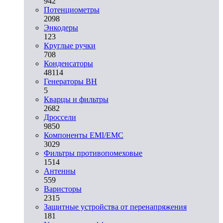
942
Потенциометры
2098
Энкодеры
123
Круглые ручки
708
Конденсаторы
48114
Генераторы ВН
5
Кварцы и фильтры
2682
Дроссели
9850
Компоненты EMI/EMC
3029
Фильтры противопомеховые
1514
Антенны
559
Варисторы
2315
Защитные устройства от перенапряжения
181