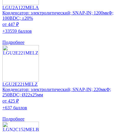
LGU2A122MELA
Конденсатор: электролитический; SNAP-IN; 1200мкФ;
100ВDC; ±20%
от 447 ₽
+33559 баллов
Подробнее
LGU2E221MELZ
Конденсатор: электролитический; SNAP-IN; 220мкФ;
250ВDC; Ø22x25мм
от 425 ₽
+637 баллов
Подробнее