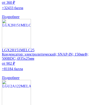
от 360 ₽
+32433 балла
Подробнее
LGX2H151MELC25
Конденсатор: электролитический; SNAP-IN; 150мкФ;
500ВDC; Ø35x25мм
от 902 ₽
+81184 балла
Подробнее