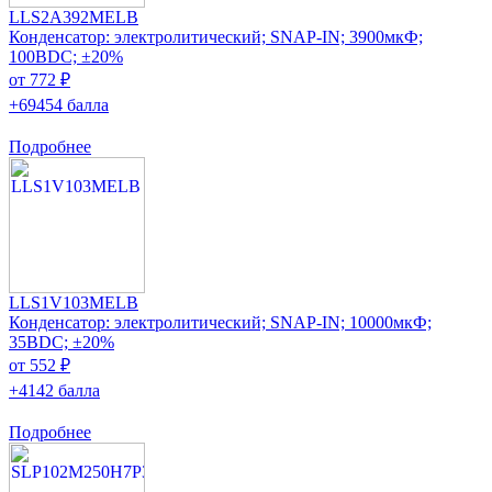
LLS2A392MELB
Конденсатор: электролитический; SNAP-IN; 3900мкФ;
100ВDC; ±20%
от 772 ₽
+69454 балла
Подробнее
LLS1V103MELB
Конденсатор: электролитический; SNAP-IN; 10000мкФ;
35ВDC; ±20%
от 552 ₽
+4142 балла
Подробнее