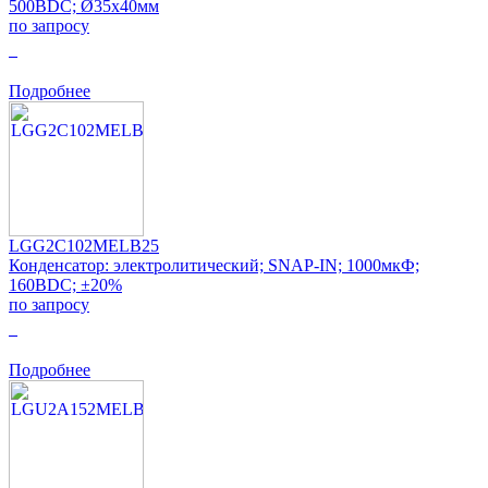
500ВDC; Ø35x40мм
по запросу
0
Подробнее
LGG2C102MELB25
Конденсатор: электролитический; SNAP-IN; 1000мкФ;
160ВDC; ±20%
по запросу
0
Подробнее