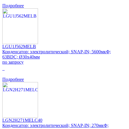
Подробнее
LGU1J562MELB
Конденсатор: электролитический; SNAP-IN; 5600мкФ;
63ВDC; Ø30x40мм
по запросу
0
Подробнее
LGN2H271MELC40
Конденсатор: электролитический; SNAP-IN; 270мкФ;