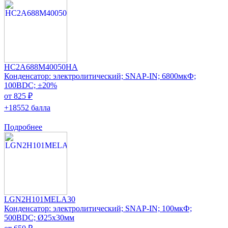
HC2A688M40050HA
Конденсатор: электролитический; SNAP-IN; 6800мкФ;
100ВDC; ±20%
от 825 ₽
+18552 балла
Подробнее
LGN2H101MELA30
Конденсатор: электролитический; SNAP-IN; 100мкФ;
500ВDC; Ø25x30мм