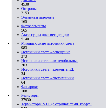
4538
Оптроны
2153
Элементы лазерные
165
Фотоэлементы
565
Аксессуары для светодиодов
5140
Миниатюрные источники света
983
Источники света - освещение
373
Источники света - автомобильные
203
Источники света - элементы EL
34
Источники света - светильники
64
Фонарики
108
Резисторы
37930
Термисторы NTC (с отрицат. темп. коэфф.)