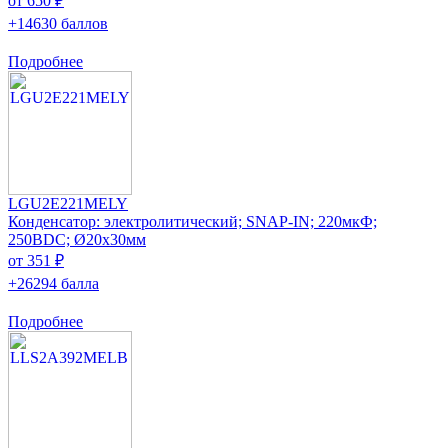
от 650 ₽
+14630 баллов
Подробнее
LGU2E221MELY
Конденсатор: электролитический; SNAP-IN; 220мкФ;
250ВDC; Ø20x30мм
от 351 ₽
+26294 балла
Подробнее