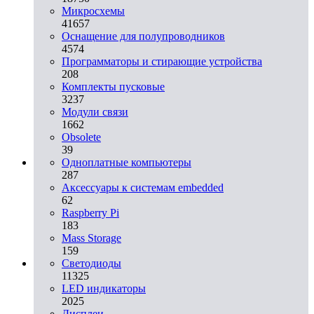
Микросхемы
41657
Оснащение для полупроводников
4574
Программаторы и стирающие устройства
208
Комплекты пусковые
3237
Модули связи
1662
Obsolete
39
Одноплатные компьютеры
287
Аксессуары к системам embedded
62
Raspberry Pi
183
Mass Storage
159
Светодиоды
11325
LED индикаторы
2025
Дисплеи