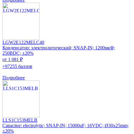
LGW2E122MELC40
Конденсатор: электролитический; SNAP-IN; 1200мкФ;
250ВDC; ±20%
от 1 081 ₽
+97255 баллов
Подробнее
LLS1C153MELB
Capacitor: electrolytic; SNAP-IN; 15000uF; 16VDC; Ø30x25mm;
±20%