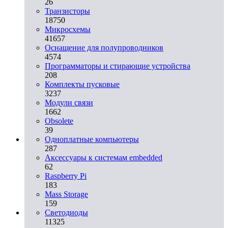
26
Транзисторы
18750
Микросхемы
41657
Оснащение для полупроводников
4574
Программаторы и стирающие устройства
208
Комплекты пусковые
3237
Модули связи
1662
Obsolete
39
Одноплатные компьютеры
287
Аксессуары к системам embedded
62
Raspberry Pi
183
Mass Storage
159
Светодиоды
11325