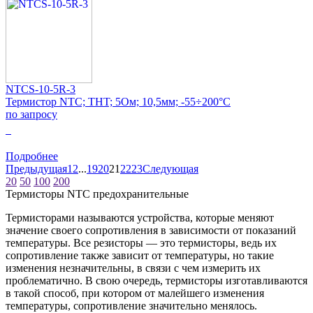
NTCS-10-5R-3
Термистор NTC; THT; 5Ом; 10,5мм; -55÷200°C
по запросу
0
Подробнее
Предыдущая
1
2
...
19
20
21
22
23
Следующая
20
50
100
200
Термисторы NTC предохранительные
Термисторами называются устройства, которые меняют
значение своего сопротивления в зависимости от показаний
температуры. Все резисторы — это термисторы, ведь их
сопротивление также зависит от температуры, но такие
изменения незначительны, в связи с чем измерить их
проблематично. В свою очередь, термисторы изготавливаются
в такой способ, при котором от малейшего изменения
температуры, сопротивление значительно менялось.