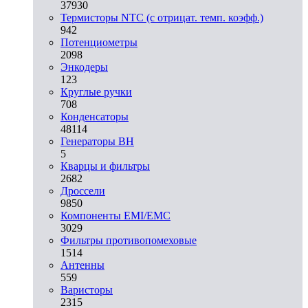
37930
Термисторы NTC (с отрицат. темп. коэфф.)
942
Потенциометры
2098
Энкодеры
123
Круглые ручки
708
Конденсаторы
48114
Генераторы ВН
5
Кварцы и фильтры
2682
Дроссели
9850
Компоненты EMI/EMC
3029
Фильтры противопомеховые
1514
Антенны
559
Варисторы
2315