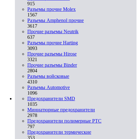
915
Разъемы прочие Molex
1567
Разъемы Amphenol прочие
3617
Прочие разъемы Neutrik
637
Разъемы прочие Harting
3093
Прочие разъемы Hirose
3321
Прочие разъемы Binder
2804
Разъемы войсковые
4310
Разъeмы Automotive
1096
Предохранители SMD
1035
Миниатюрные предохранители
2978
Предохранители полимерные PTC
797
Предохранители термические
353