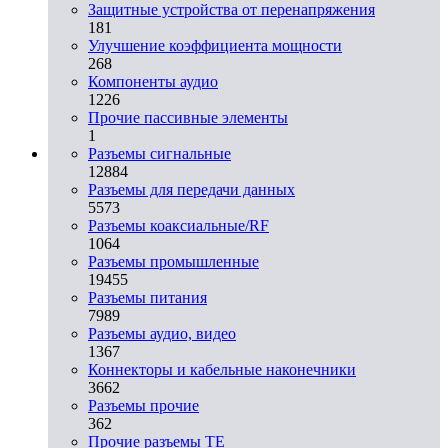
Защитные устройства от перенапряжения
181
Улучшение коэффициента мощности
268
Компоненты аудио
1226
Прочие пассивные элементы
1
Разъeмы сигнальные
12884
Разъeмы для передачи данных
5573
Разъeмы коаксиальные/RF
1064
Разъeмы промышленные
19455
Разъeмы питания
7989
Разъeмы аудио, видео
1367
Коннекторы и кабельные наконечники
3662
Разъeмы прочие
362
Прочие разъемы TE