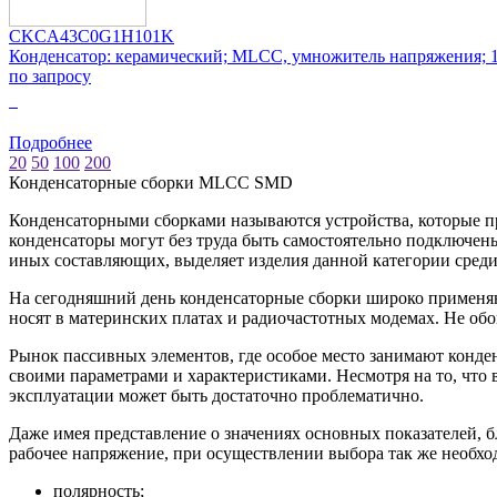
CKCA43C0G1H101K
Конденсатор: керамический; MLCC, умножитель напряжения;
по запросу
0
Подробнее
20
50
100
200
Конденсаторные сборки MLCC SMD
Конденсаторными сборками называются устройства, которые п
конденсаторы могут без труда быть самостоятельно подключен
иных составляющих, выделяет изделия данной категории сред
На сегодняшний день конденсаторные сборки широко применяютс
носят в материнских платах и радиочастотных модемах. Не обо
Рынок пассивных элементов, где особое место занимают конд
своими параметрами и характеристиками. Несмотря на то, что
эксплуатации может быть достаточно проблематично.
Даже имея представление о значениях основных показателей, 
рабочее напряжение, при осуществлении выбора так же необход
полярность;