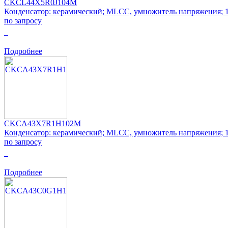
CKCL44X5R0J104M
Конденсатор: керамический; MLCC, умножитель напряжения;
по запросу
0
Подробнее
CKCA43X7R1H102M
Конденсатор: керамический; MLCC, умножитель напряжения; 
по запросу
0
Подробнее