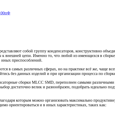
 100пФ
редставляют собой группу конденсаторов, конструктивно объе
ы к внешней цепи. Именно то, что любой из имеющихся в сборке
и иных приспособлений.
я в самых различных сферах, но на практике всё же, чаще всег
йтись без данных изделий и при организации процесса по сборк
енсаторные сборки MLCC SMD, переполнен самыми различными м
 выбор достаточно велик и разнообразен, подобрать идеально п
благодаря которым можно организовать максимально продуктивну
имо ориентироваться и в иных характеристиках, таких как: