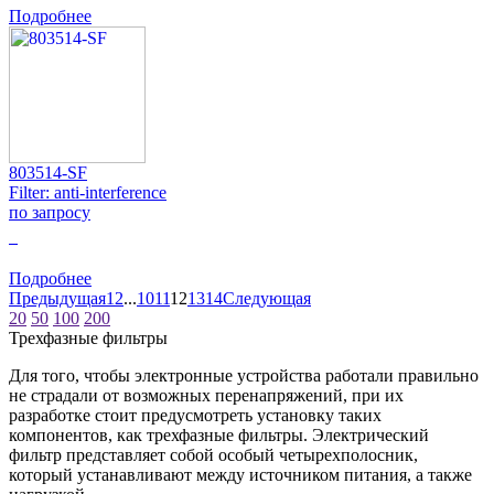
Подробнее
803514-SF
Filter: anti-interference
по запросу
0
Подробнее
Предыдущая
1
2
...
10
11
12
13
14
Следующая
20
50
100
200
Трехфазные фильтры
Для того, чтобы электронные устройства работали правильно
не страдали от возможных перенапряжений, при их
разработке стоит предусмотреть установку таких
компонентов, как трехфазные фильтры. Электрический
фильтр представляет собой особый четырехполосник,
который устанавливают между источником питания, а также