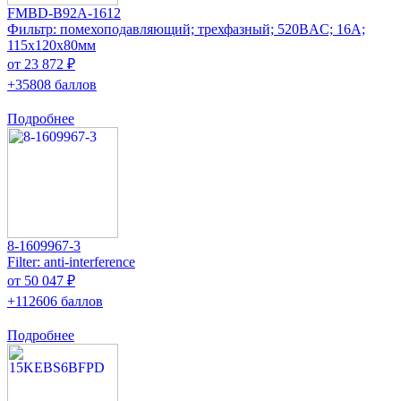
FMBD-B92A-1612
Фильтр: помехоподавляющий; трехфазный; 520ВAC; 16А;
115x120x80мм
от 23 872 ₽
+35808 баллов
Подробнее
8-1609967-3
Filter: anti-interference
от 50 047 ₽
+112606 баллов
Подробнее