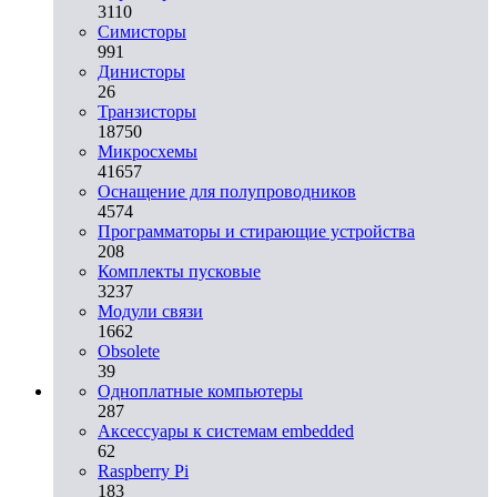
3110
Симисторы
991
Динисторы
26
Транзисторы
18750
Микросхемы
41657
Оснащение для полупроводников
4574
Программаторы и стирающие устройства
208
Комплекты пусковые
3237
Модули связи
1662
Obsolete
39
Одноплатные компьютеры
287
Аксессуары к системам embedded
62
Raspberry Pi
183