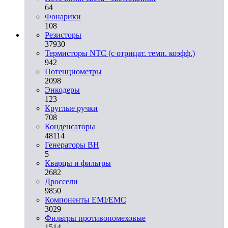
64
Фонарики
108
Резисторы
37930
Термисторы NTC (с отрицат. темп. коэфф.)
942
Потенциометры
2098
Энкодеры
123
Круглые ручки
708
Конденсаторы
48114
Генераторы ВН
5
Кварцы и фильтры
2682
Дроссели
9850
Компоненты EMI/EMC
3029
Фильтры противопомеховые
1514