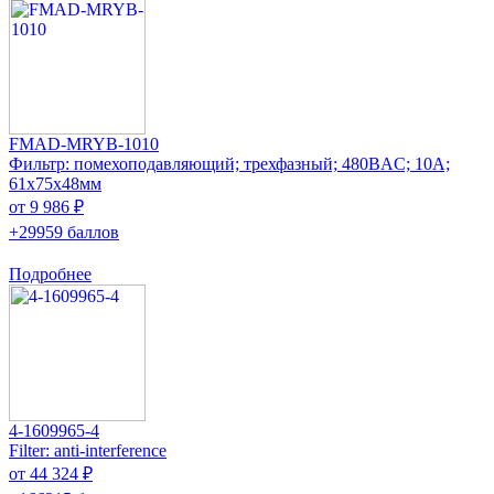
FMAD-MRYB-1010
Фильтр: помехоподавляющий; трехфазный; 480ВAC; 10А;
61x75x48мм
от 9 986 ₽
+29959 баллов
Подробнее
4-1609965-4
Filter: anti-interference
от 44 324 ₽