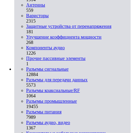
Антенны
559
Варисторы
2315
Защитные устройства от перенапряжения
181
Улучшение коэффициента мощности
268
Компоненты аудио
1226
Прочие пассивные элементы
1
Разъeмы сигнальные
12884
Разъeмы для передачи данных
5573
Разъeмы коаксиальные/RF
1064
Разъeмы промышленные
19455
Разъeмы питания
7989
Разъeмы аудио, видео
1367