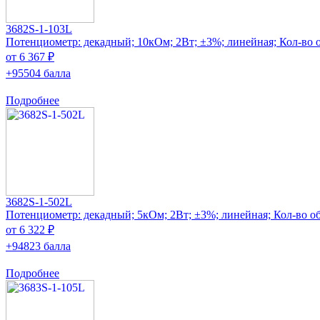
3682S-1-103L
Потенциометр: декадный; 10кОм; 2Вт; ±3%; линейная; Кол-во о
от 6 367 ₽
+95504 балла
Подробнее
3682S-1-502L
Потенциометр: декадный; 5кОм; 2Вт; ±3%; линейная; Кол-во об
от 6 322 ₽
+94823 балла
Подробнее