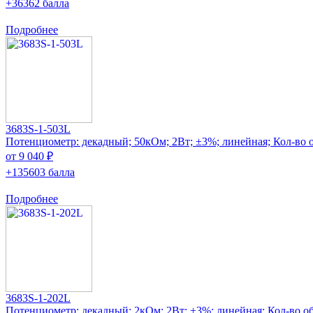
+36362 балла
Подробнее
3683S-1-503L
Потенциометр: декадный; 50кОм; 2Вт; ±3%; линейная; Кол-во о
от 9 040 ₽
+135603 балла
Подробнее
3683S-1-202L
Потенциометр: декадный; 2кОм; 2Вт; ±3%; линейная; Кол-во об