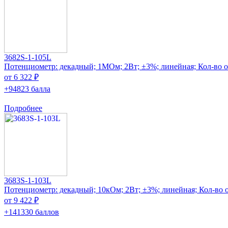
3682S-1-105L
Потенциометр: декадный; 1МОм; 2Вт; ±3%; линейная; Кол-во об
от 6 322 ₽
+94823 балла
Подробнее
3683S-1-103L
Потенциометр: декадный; 10кОм; 2Вт; ±3%; линейная; Кол-во о
от 9 422 ₽
+141330 баллов