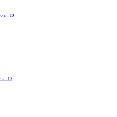
б.эл: 10
.эл: 10