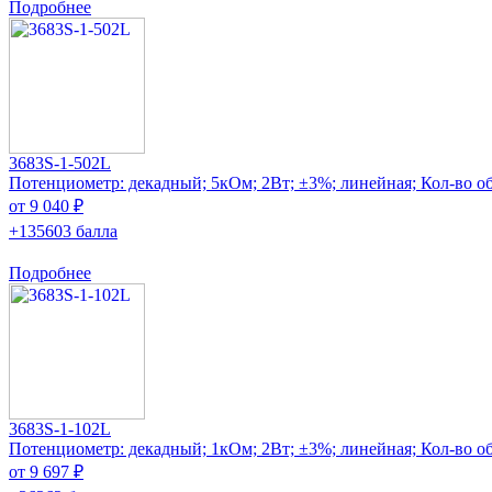
Подробнее
3683S-1-502L
Потенциометр: декадный; 5кОм; 2Вт; ±3%; линейная; Кол-во об
от 9 040 ₽
+135603 балла
Подробнее
3683S-1-102L
Потенциометр: декадный; 1кОм; 2Вт; ±3%; линейная; Кол-во об
от 9 697 ₽