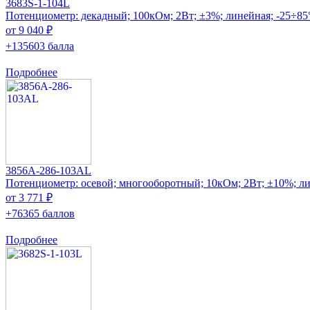
3683S-1-104L
Потенциометр: декадный; 100кОм; 2Вт; ±3%; линейная; -25÷85
от 9 040 ₽
+135603 балла
Подробнее
3856A-286-103AL
Потенциометр: осевой; многооборотный; 10кОм; 2Вт; ±10%; л
от 3 771 ₽
+76365 баллов
Подробнее