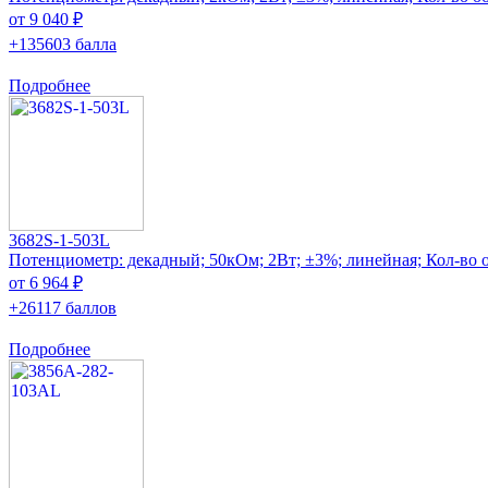
от 9 040 ₽
+135603 балла
Подробнее
3682S-1-503L
Потенциометр: декадный; 50кОм; 2Вт; ±3%; линейная; Кол-во о
от 6 964 ₽
+26117 баллов
Подробнее