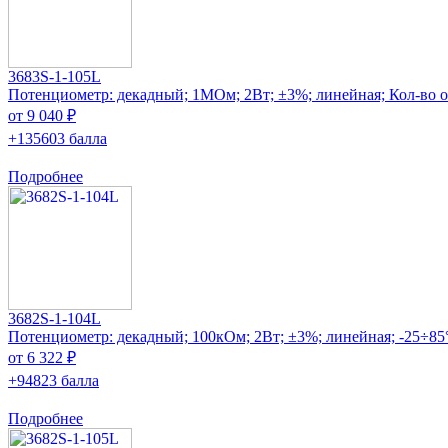
3683S-1-105L
Потенциометр: декадный; 1МОм; 2Вт; ±3%; линейная; Кол-во об
от 9 040 ₽
+135603 балла
Подробнее
3682S-1-104L
Потенциометр: декадный; 100кОм; 2Вт; ±3%; линейная; -25÷85
от 6 322 ₽
+94823 балла
Подробнее