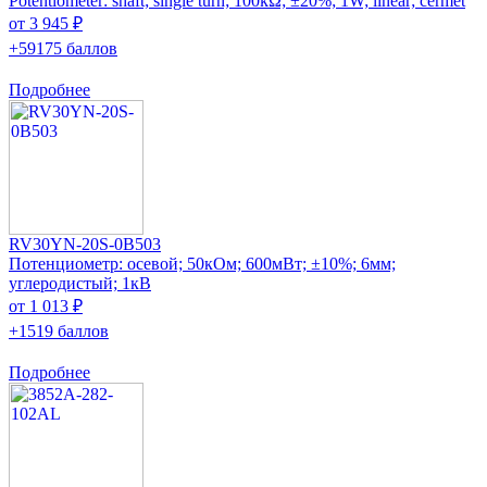
Potentiometer: shaft; single turn; 100kΩ; ±20%; 1W; linear; cermet
от 3 945 ₽
+59175 баллов
Подробнее
RV30YN-20S-0B503
Потенциометр: осевой; 50кОм; 600мВт; ±10%; 6мм;
углеродистый; 1кВ
от 1 013 ₽
+1519 баллов
Подробнее