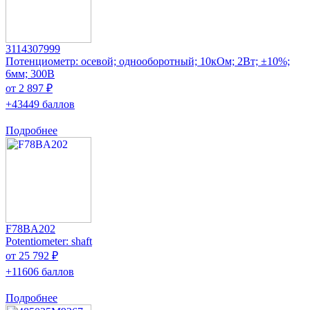
3114307999
Потенциометр: осевой; однооборотный; 10кОм; 2Вт; ±10%;
6мм; 300В
от 2 897 ₽
+43449 баллов
Подробнее
F78BA202
Potentiometer: shaft
от 25 792 ₽
+11606 баллов
Подробнее