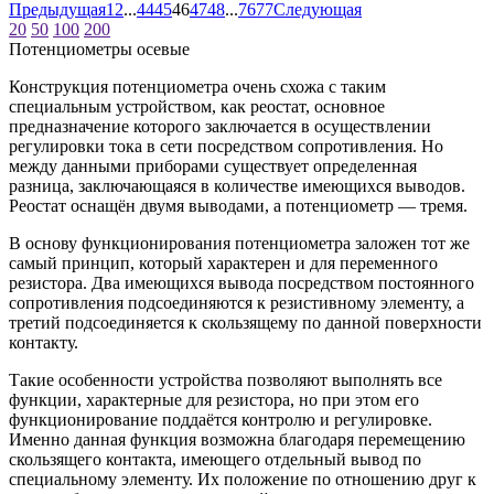
Предыдущая
1
2
...
44
45
46
47
48
...
76
77
Следующая
20
50
100
200
Потенциометры осевые
Конструкция потенциометра очень схожа с таким
специальным устройством, как реостат, основное
предназначение которого заключается в осуществлении
регулировки тока в сети посредством сопротивления. Но
между данными приборами существует определенная
разница, заключающаяся в количестве имеющихся выводов.
Реостат оснащён двумя выводами, а потенциометр — тремя.
В основу функционирования потенциометра заложен тот же
самый принцип, который характерен и для переменного
резистора. Два имеющихся вывода посредством постоянного
сопротивления подсоединяются к резистивному элементу, а
третий подсоединяется к скользящему по данной поверхности
контакту.
Такие особенности устройства позволяют выполнять все
функции, характерные для резистора, но при этом его
функционирование поддаётся контролю и регулировке.
Именно данная функция возможна благодаря перемещению
скользящего контакта, имеющего отдельный вывод по
специальному элементу. Их положение по отношению друг к