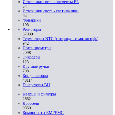
Источники света - элементы EL
34
Источники света - светильники
64
Фонарики
108
Резисторы
37930
Термисторы NTC (с отрицат. темп. коэфф.)
942
Потенциометры
2098
Энкодеры
123
Круглые ручки
708
Конденсаторы
48114
Генераторы ВН
5
Кварцы и фильтры
2682
Дроссели
9850
Компоненты EMI/EMC