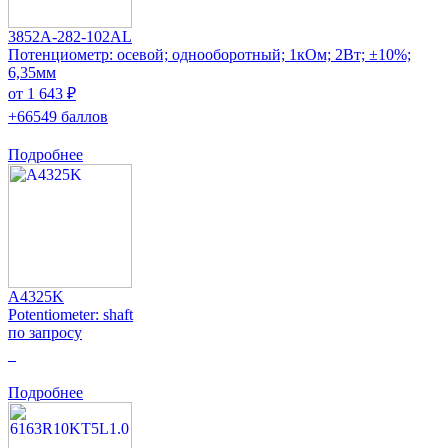
3852A-282-102AL
Потенциометр: осевой; однооборотный; 1кОм; 2Вт; ±10%;
6,35мм
от 1 643 ₽
+66549 баллов
Подробнее
A4325K
Potentiometer: shaft
по запросу
0
Подробнее