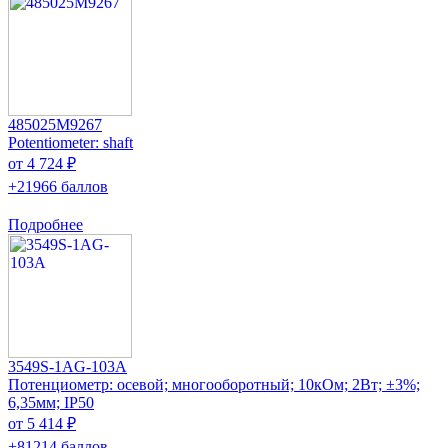
485025M9267
Potentiometer: shaft
от 4 724 ₽
+21966 баллов
Подробнее
3549S-1AG-103A
Потенциометр: осевой; многооборотный; 10кОм; 2Вт; ±3%;
6,35мм; IP50
от 5 414 ₽
+81214 баллов