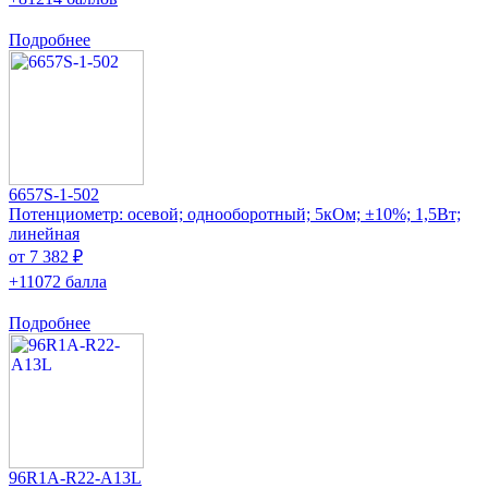
Подробнее
6657S-1-502
Потенциометр: осевой; однооборотный; 5кОм; ±10%; 1,5Вт;
линейная
от 7 382 ₽
+11072 балла
Подробнее
96R1A-R22-A13L