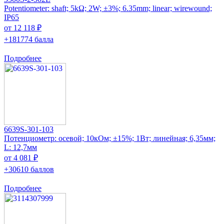
Potentiometer: shaft; 5kΩ; 2W; ±3%; 6.35mm; linear; wirewound;
IP65
от 12 118 ₽
+181774 балла
Подробнее
6639S-301-103
Потенциометр: осевой; 10кОм; ±15%; 1Вт; линейная; 6,35мм;
L: 12,7мм
от 4 081 ₽
+30610 баллов
Подробнее