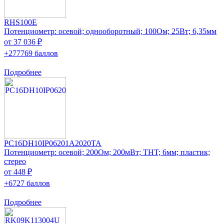
RHS100E
Потенциометр: осевой; однооборотный; 100Ом; 25Вт; 6,35мм
от 37 036 ₽
+277769 баллов
Подробнее
PC16DH10IP06201A2020TA
Потенциометр: осевой; 200Ом; 200мВт; THT; 6мм; пластик;
стерео
от 448 ₽
+6727 баллов
Подробнее