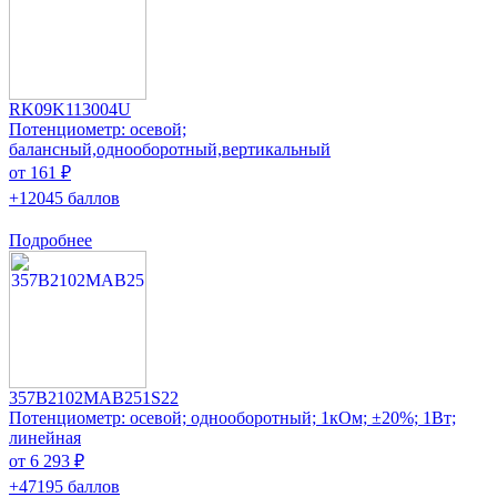
RK09K113004U
Потенциометр: осевой;
балансный,однооборотный,вертикальный
от 161 ₽
+12045 баллов
Подробнее
357B2102MAB251S22
Потенциометр: осевой; однооборотный; 1кОм; ±20%; 1Вт;
линейная
от 6 293 ₽
+47195 баллов