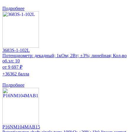
Подробнее
3683S-1-102L
Потенциометр: декадный; 1кОм; 2Вт; ±3%; линейная; Кол-во
об.эл: 10
от 9 697 ₽
+36362 балла
Подробнее
P16NM104MAB15