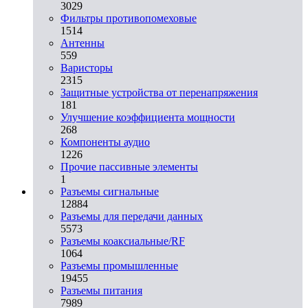
3029
Фильтры противопомеховые
1514
Антенны
559
Варисторы
2315
Защитные устройства от перенапряжения
181
Улучшение коэффициента мощности
268
Компоненты аудио
1226
Прочие пассивные элементы
1
Разъeмы сигнальные
12884
Разъeмы для передачи данных
5573
Разъeмы коаксиальные/RF
1064
Разъeмы промышленные
19455
Разъeмы питания
7989