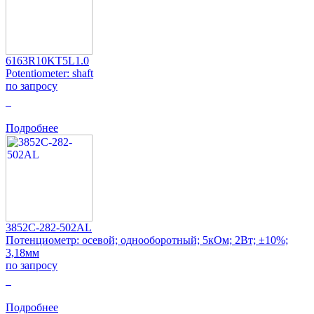
6163R10KT5L1.0
Potentiometer: shaft
по запросу
0
Подробнее
3852C-282-502AL
Потенциометр: осевой; однооборотный; 5кОм; 2Вт; ±10%;
3,18мм
по запросу
0
Подробнее