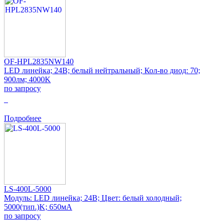
OF-HPL2835NW140
LED линейка; 24В; белый нейтральный; Кол-во диод: 70;
900лм; 4000K
по запросу
0
Подробнее
LS-400L-5000
Модуль: LED линейка; 24В; Цвет: белый холодный;
5000(тип.)K; 650мА
по запросу