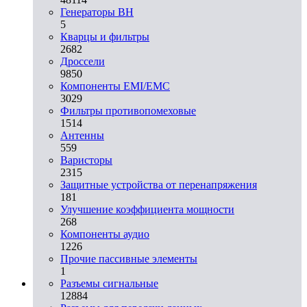
Генераторы ВН
5
Кварцы и фильтры
2682
Дроссели
9850
Компоненты EMI/EMC
3029
Фильтры противопомеховые
1514
Антенны
559
Варисторы
2315
Защитные устройства от перенапряжения
181
Улучшение коэффициента мощности
268
Компоненты аудио
1226
Прочие пассивные элементы
1
Разъeмы сигнальные
12884