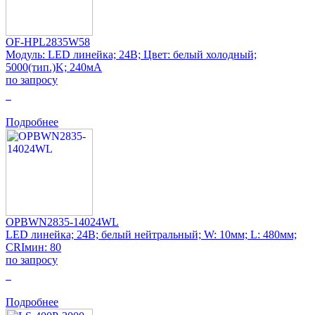
OF-HPL2835W58
Модуль: LED линейка; 24В; Цвет: белый холодный;
5000(тип.)K; 240мА
по запросу
0
Подробнее
OPBWN2835-14024WL
LED линейка; 24В; белый нейтральный; W: 10мм; L: 480мм;
CRIмин: 80
по запросу
0
Подробнее