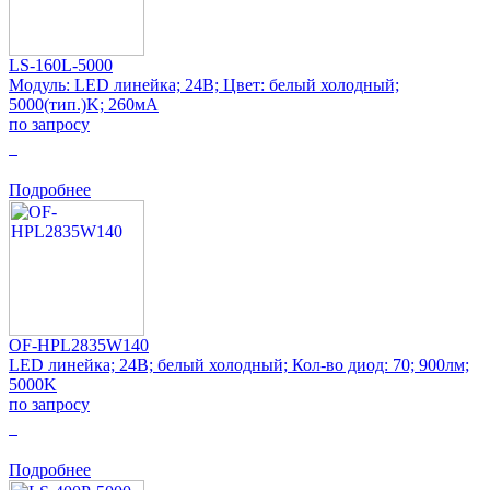
LS-160L-5000
Модуль: LED линейка; 24В; Цвет: белый холодный;
5000(тип.)K; 260мА
по запросу
0
Подробнее
OF-HPL2835W140
LED линейка; 24В; белый холодный; Кол-во диод: 70; 900лм;
5000K
по запросу
0
Подробнее