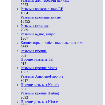
Разъeмы для передачи данных
5573
Разъeмы коаксиальные/RF
1064
Разъeмы промышленные
19455
Разъeмы питания
7989
Разъeмы аудио, видео
1367
Коннекторы и кабельные наконечники
3662
Разъeмы прочие
362
Прочие разъемы TE
915
Разъемы прочие Molex
1567
Разъемы Amphenol прочие
3617
Прочие разъемы Neutrik
637
Разъемы прочие Harting
3093
Прочие разъемы Hirose