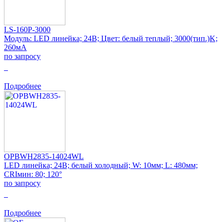
LS-160P-3000
Модуль: LED линейка; 24В; Цвет: белый теплый; 3000(тип.)K;
260мА
по запросу
0
Подробнее
OPBWH2835-14024WL
LED линейка; 24В; белый холодный; W: 10мм; L: 480мм;
CRIмин: 80; 120°
по запросу
0
Подробнее