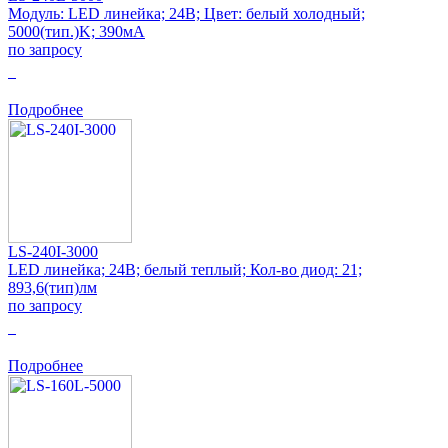
Модуль: LED линейка; 24В; Цвет: белый холодный;
5000(тип.)K; 390мА
по запросу
0
Подробнее
LS-240I-3000
LED линейка; 24В; белый теплый; Кол-во диод: 21;
893,6(тип)лм
по запросу
0
Подробнее