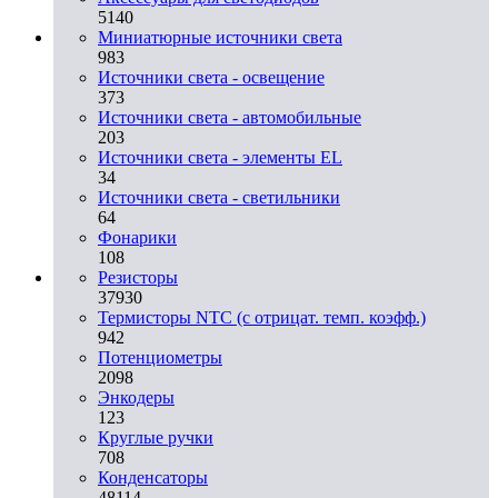
5140
Миниатюрные источники света
983
Источники света - освещение
373
Источники света - автомобильные
203
Источники света - элементы EL
34
Источники света - светильники
64
Фонарики
108
Резисторы
37930
Термисторы NTC (с отрицат. темп. коэфф.)
942
Потенциометры
2098
Энкодеры
123
Круглые ручки
708
Конденсаторы
48114