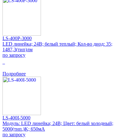
LS-400P-3000
LED линейка; 24В; белый теплый; Кол-во диод: 35;
1487,3(тип)лм
по запросу
0
Подробнее
LS-400I-5000
Модуль: LED линейка; 24В; Цвет: белый холодный;
5000(тип.)K; 650мА
по запросу