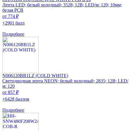
Лента LED; белый холодный; 3528; 12В; LED/м: 120; 10мм;
белая PCB
от 774 ₽
+2901 балл
Подробнее
N006120BB1LZ (COLD WHITE)
Светодиодная лента NEON; белый холодный; 2835; 12В; LED/
м: 120
от 857 ₽
+6428 баллов
Подробнее