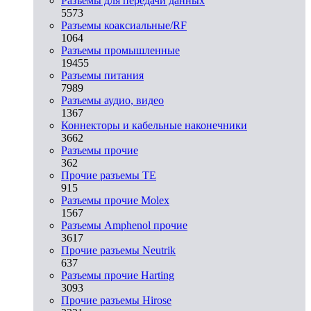
Разъeмы для передачи данных
5573
Разъeмы коаксиальные/RF
1064
Разъeмы промышленные
19455
Разъeмы питания
7989
Разъeмы аудио, видео
1367
Коннекторы и кабельные наконечники
3662
Разъeмы прочие
362
Прочие разъемы TE
915
Разъемы прочие Molex
1567
Разъемы Amphenol прочие
3617
Прочие разъемы Neutrik
637
Разъемы прочие Harting
3093
Прочие разъемы Hirose