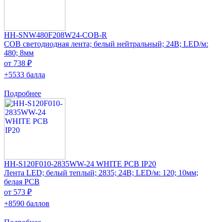
HH-SNW480F208W24-COB-R
COB светодиодная лента; белый нейтральный; 24В; LED/м:
480; 8мм
от 738 ₽
+5533 балла
Подробнее
HH-S120F010-2835WW-24 WHITE PCB IP20
Лента LED; белый теплый; 2835; 24В; LED/м: 120; 10мм;
белая PCB
от 573 ₽
+8590 баллов