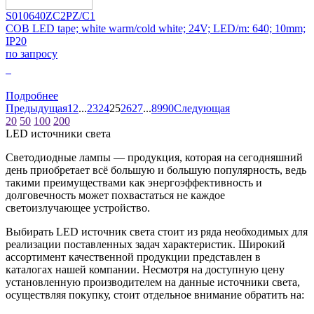
S010640ZC2PZ/C1
COB LED tape; white warm/cold white; 24V; LED/m: 640; 10mm;
IP20
по запросу
0
Подробнее
Предыдущая
1
2
...
23
24
25
26
27
...
89
90
Следующая
20
50
100
200
LED источники света
Светодиодные лампы — продукция, которая на сегодняшний
день приобретает всё большую и большую популярность, ведь
такими преимуществами как энергоэффективность и
долговечность может похвастаться не каждое
светоизлучающее устройство.
Выбирать LED источник света стоит из ряда необходимых для
реализации поставленных задач характеристик. Широкий
ассортимент качественной продукции представлен в
каталогах нашей компании. Несмотря на доступную цену
установленную производителем на данные источники света,
осуществляя покупку, стоит отдельное внимание обратить на: