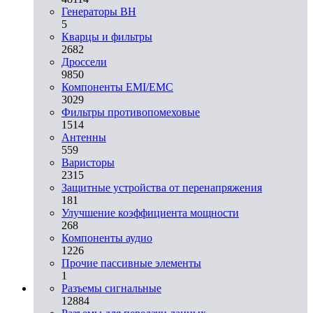
Генераторы ВН
5
Кварцы и фильтры
2682
Дроссели
9850
Компоненты EMI/EMC
3029
Фильтры противопомеховые
1514
Антенны
559
Варисторы
2315
Защитные устройства от перенапряжения
181
Улучшение коэффициента мощности
268
Компоненты аудио
1226
Прочие пассивные элементы
1
Разъeмы сигнальные
12884