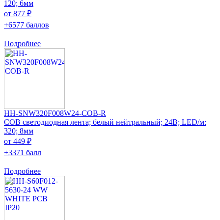
120; 6мм
от 877 ₽
+6577 баллов
Подробнее
HH-SNW320F008W24-COB-R
COB светодиодная лента; белый нейтральный; 24В; LED/м:
320; 8мм
от 449 ₽
+3371 балл
Подробнее