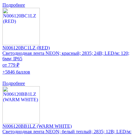
Подробнее
N006120BC1LZ (RED)
Светодиодная лента NEON; красный; 2835; 24В; LED/м: 120;
6мм; IP65
от 779 ₽
+5846 баллов
Подробнее
N006120BB1LZ (WARM WHITE)
Светодиодная лента NEON; белый теплый; 2835; 12В; LED/м: