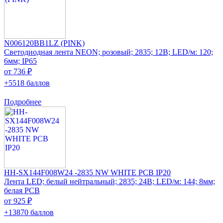
N006120BB1LZ (PINK)
Светодиодная лента NEON; розовый; 2835; 12В; LED/м: 120;
6мм; IP65
от 736 ₽
+5518 баллов
Подробнее
HH-SX144F008W24 -2835 NW WHITE PCB IP20
Лента LED; белый нейтральный; 2835; 24В; LED/м: 144; 8мм;
белая PCB
от 925 ₽
+13870 баллов