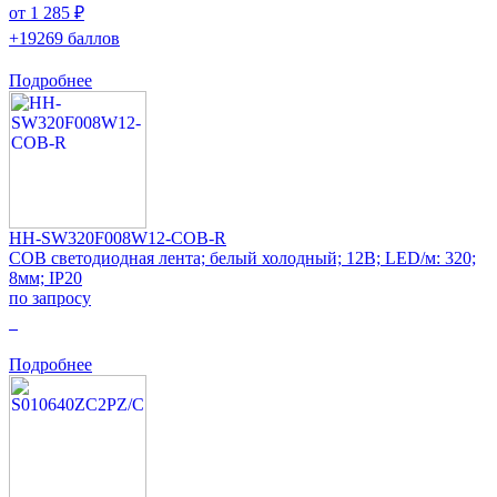
от 1 285 ₽
+19269 баллов
Подробнее
HH-SW320F008W12-COB-R
COB светодиодная лента; белый холодный; 12В; LED/м: 320;
8мм; IP20
по запросу
0
Подробнее