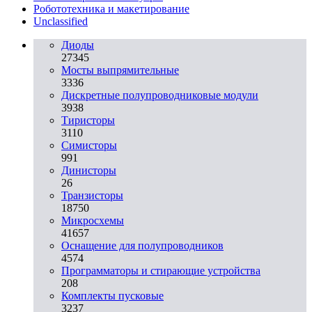
Робототехника и макетирование
Unclassified
Диоды
27345
Мосты выпрямительные
3336
Дискретные полупроводниковые модули
3938
Тиристоры
3110
Симисторы
991
Динисторы
26
Транзисторы
18750
Микросхемы
41657
Оснащение для полупроводников
4574
Программаторы и стирающие устройства
208
Комплекты пусковые
3237