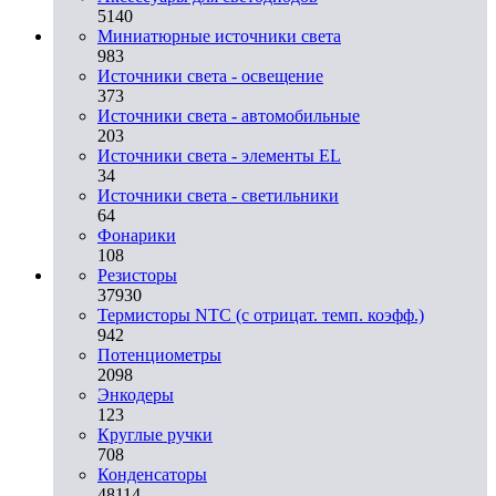
5140
Миниатюрные источники света
983
Источники света - освещение
373
Источники света - автомобильные
203
Источники света - элементы EL
34
Источники света - светильники
64
Фонарики
108
Резисторы
37930
Термисторы NTC (с отрицат. темп. коэфф.)
942
Потенциометры
2098
Энкодеры
123
Круглые ручки
708
Конденсаторы
48114