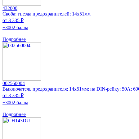
432000
Скоба; гнезда предохранителей; 14x51мм
от 3 335 ₽
+3002 балла
Подробнее
002560004
Выключатель предохранителя; 14x51мм; на DIN-рейку; 50А; 
от 3 335 ₽
+3002 балла
Подробнее