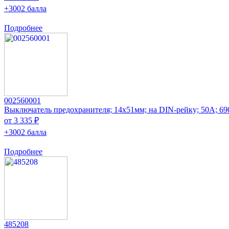
+3002 балла
Подробнее
002560001
Выключатель предохранителя; 14x51мм; на DIN-рейку; 50А; 
от 3 335 ₽
+3002 балла
Подробнее
485208