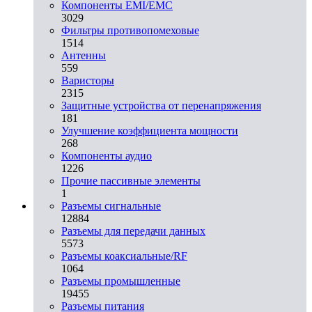
Компоненты EMI/EMC
3029
Фильтры противопомеховые
1514
Антенны
559
Варисторы
2315
Защитные устройства от перенапряжения
181
Улучшение коэффициента мощности
268
Компоненты аудио
1226
Прочие пассивные элементы
1
Разъeмы сигнальные
12884
Разъeмы для передачи данных
5573
Разъeмы коаксиальные/RF
1064
Разъeмы промышленные
19455
Разъeмы питания