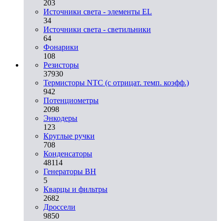
203
Источники света - элементы EL
34
Источники света - светильники
64
Фонарики
108
Резисторы
37930
Термисторы NTC (с отрицат. темп. коэфф.)
942
Потенциометры
2098
Энкодеры
123
Круглые ручки
708
Конденсаторы
48114
Генераторы ВН
5
Кварцы и фильтры
2682
Дроссели
9850