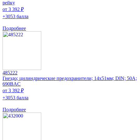
рейку
от 3 392 ₽
+3053 балла
Подробнее
485222
Гнездо; цилиндрические предохранители; 14x51мм; DIN; 50А;
690ВAC
от 3 392 ₽
+3053 балла
Подробнее