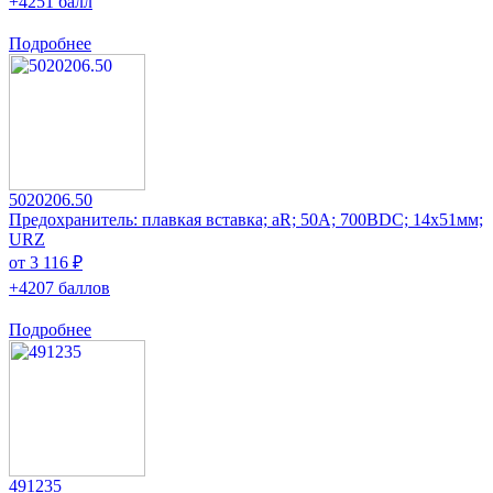
+4251 балл
Подробнее
5020206.50
Предохранитель: плавкая вставка; aR; 50А; 700ВDC; 14x51мм;
URZ
от 3 116 ₽
+4207 баллов
Подробнее
491235