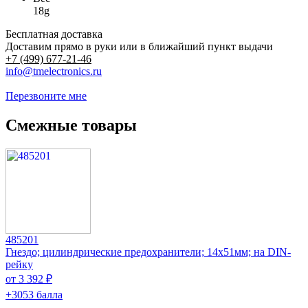
18g
Бесплатная доставка
Доставим прямо в руки или в ближайший пункт выдачи
+7 (499) 677-21-46
info@tmelectronics.ru
Перезвоните мне
Смежные товары
485201
Гнездо; цилиндрические предохранители; 14x51мм; на DIN-
рейку
от 3 392 ₽
+3053 балла