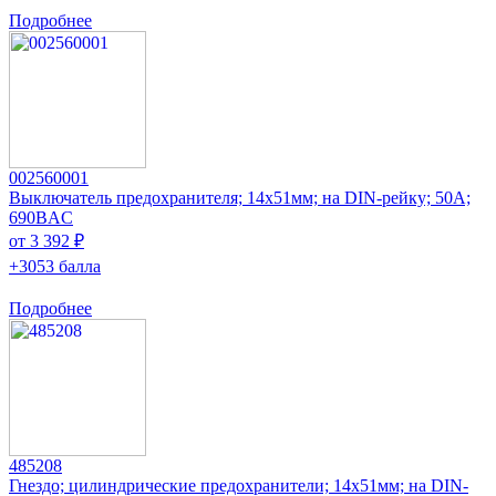
Подробнее
002560001
Выключатель предохранителя; 14x51мм; на DIN-рейку; 50А;
690ВAC
от 3 392 ₽
+3053 балла
Подробнее
485208
Гнездо; цилиндрические предохранители; 14x51мм; на DIN-